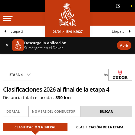
ES
UNIVERSO DAKAR
JUEGOS OFICIALES
Etapa 3
Etapa 5
01/01 > 15/01/2027
Descarga la aplicación
✕
Abrir
Sumérgete en el Dakar
by
ETAPA 4
Clasificaciones 2026 al final de la etapa 4
Distancia total recorrida :
530 km
CLASIFICACIÓN GENERAL
CLASIFICACIÓN DE LA ETAPA