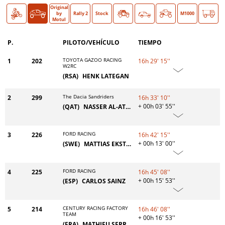
Original
Moto
Coche
O >
by
Rally 2
Stock
Classic
M1000
Motul
P.
PILOTO/VEHÍCULO
TIEMPO
TOYOTA GAZOO RACING
1
202
16h 29' 15''
W2RC
(RSA)
HENK LATEGAN
The Dacia Sandriders
2
299
16h 33' 10''
+ 00h 03' 55''
(QAT)
NASSER AL-ATTIYAH
FORD RACING
3
226
16h 42' 15''
+ 00h 13' 00''
(SWE)
MATTIAS EKSTRÖM
FORD RACING
4
225
16h 45' 08''
+ 00h 15' 53''
(ESP)
CARLOS SAINZ
CENTURY RACING FACTORY
5
214
16h 46' 08''
TEAM
+ 00h 16' 53''
(FRA)
MATHIEU SERRADORI