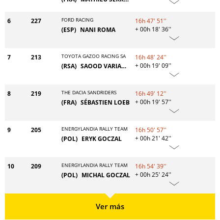
FORD RACING
6
227
16h 47' 51''
+ 00h 18' 36''
(ESP)
NANI ROMA
TOYOTA GAZOO RACING SA
7
213
16h 48' 24''
+ 00h 19' 09''
(RSA)
SAOOD VARIAWA
THE DACIA SANDRIDERS
8
219
16h 49' 12''
+ 00h 19' 57''
(FRA)
SÉBASTIEN LOEB
ENERGYLANDIA RALLY TEAM
9
205
16h 50' 57''
+ 00h 21' 42''
(POL)
ERYK GOCZAL
ENERGYLANDIA RALLY TEAM
10
209
16h 54' 39''
+ 00h 25' 24''
(POL)
MICHAL GOCZAL
Ver más