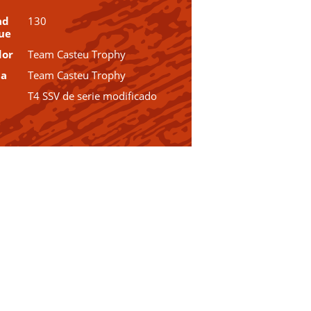
ad
130
ue
dor
Team Casteu Trophy
ia
Team Casteu Trophy
T4 SSV de serie modificado