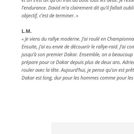
et on s’est dit qu’on irait au bout tous les deux. Je re
l’endurance. David m’a clairement dit qu’il fallait oubli
objectif, c’est de terminer. »
L.M.
« Je viens du rallye moderne. J’ai roulé en Championn
Ensuite, j’ai eu envie de découvrir le rallye-raid. J’
jusqu’à son premier Dakar. Ensemble, on a beaucoup ro
prépare pour ce Dakar depuis plus de deux ans. Adrien v
rouler avec la tête. Aujourd’hui, je pense qu’on est prê
Dakar est long, dur pour les hommes comme pour les mach