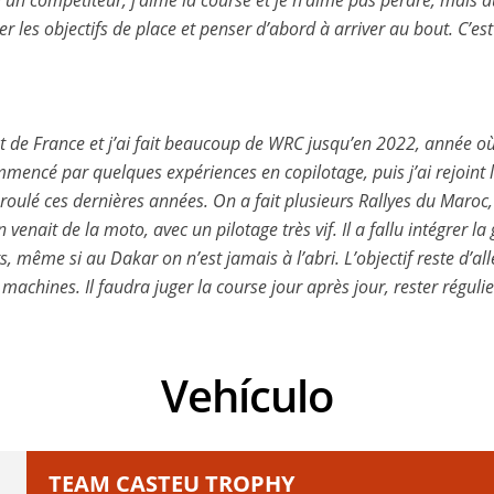
ste un compétiteur, j’aime la course et je n’aime pas perdre, mais a
er les objectifs de place et penser d’abord à arriver au bout. C’est
at de France et j’ai fait beaucoup de WRC jusqu’en 2022, année 
ai commencé par quelques expériences en copilotage, puis j’ai rejo
ulé ces dernières années. On a fait plusieurs Rallyes du Maroc,
enait de la moto, avec un pilotage très vif. Il a fallu intégrer l
ts, même si au Dakar on n’est jamais à l’abri. L’objectif reste d’al
ines. Il faudra juger la course jour après jour, rester réguliers, 
Vehículo
TEAM CASTEU TROPHY