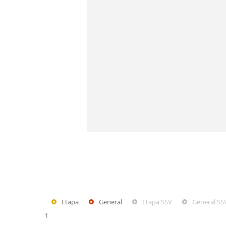
Etapa
General
Etapa SSV
General SS