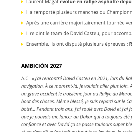
Laurent Magat
évolue en rallye asphalte depu
Il a remporté plusieurs manches du Championn
Après une carrière majoritairement tournée vers 
Il rejoint le team de David Casteu, pour accom
Ensemble, ils ont disputé plusieurs épreuves :
R
AMBICIÓN 2027
A.C :
« J’ai rencontré David Casteu en 2021, lors du Ra
navigation. À ce moment-là, je voulais aller plus loi
un grave accident le troisième jour au Rallye du Maroc 
bout des choses. Même blessé, je suis reparti sur le C
botté… Pendant trois ans, j’ai roulé avec David et j’
que je pouvais me lancer au Dakar qui a toujours été po
confiance et avec David ça se passe toujours super bi