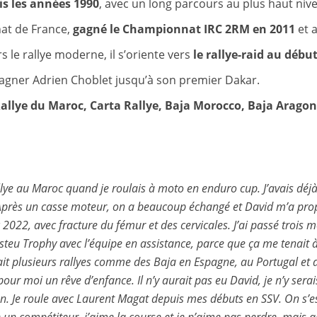
is les années 1990
, avec un long parcours au plus haut nive
at de France,
gagné le Championnat IRC 2RM en 2011
et a
le rallye moderne, il s’oriente vers
le rallye-raid au débu
pagner Adrien Choblet jusqu’à son premier Dakar.
allye du Maroc, Carta Rallye, Baja Morocco, Baja Aragon
llye au Maroc quand je roulais à moto en enduro cup. J’avais déjà 
n. Après un casse moteur, on a beaucoup échangé et David m’a pro
2022, avec fracture du fémur et des cervicales. J’ai passé trois m
asteu Trophy avec l’équipe en assistance, parce que ça me tenait 
ai fait plusieurs rallyes comme des Baja en Espagne, au Portugal 
ur moi un rêve d’enfance. Il n’y aurait pas eu David, je n’y serais
en. Je roule avec Laurent Magat depuis mes débuts en SSV. On s’e