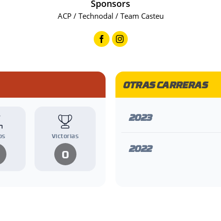
Sponsors
ACP / Technodal / Team Casteu
OTRAS CARRERAS
2023
os
Victorias
2022
0