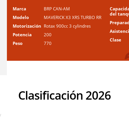
Marca
BRP CAN-AM
Capacid
del tanq
Modelo
MAVERICK X3 XRS TURBO RR
Prepara
Motorización
Rotax 900cc 3 cylindres
Asistenc
Potencia
200
Clase
Peso
770
Clasificación 2026
V