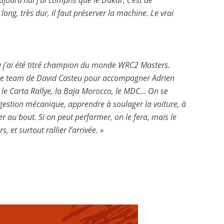
ujourd’hui j’ai compris que le Dakar, c’est de
 long, très dur, il faut préserver la machine. Le vrai
où j’ai été titré champion du monde WRC2 Masters.
int le team de David Casteu pour accompagner Adrien
 le Carta Rallye, la Baja Morocco, le MDC… On se
a gestion mécanique, apprendre à soulager la voiture, à
ler au bout. Si on peut performer, on le fera, mais le
et surtout rallier l’arrivée. »