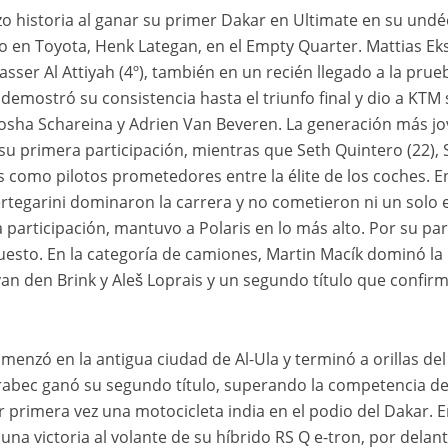
hizo historia al ganar su primer Dakar en Ultimate en su undé
 en Toyota, Henk Lategan, en el Empty Quarter. Mattias Ek
sser Al Attiyah (4º), también en un recién llegado a la prueb
emostró su consistencia hasta el triunfo final y dio a KTM s
osha Schareina y Adrien Van Beveren. La generación más jo
 su primera participación, mientras que Seth Quintero (22),
 como pilotos prometedores entre la élite de los coches. En
rtegarini dominaron la carrera y no cometieron ni un solo e
articipación, mantuvo a Polaris en lo más alto. Por su part
uesto. En la categoría de camiones, Martin Macík dominó la 
n den Brink y Aleš Loprais y un segundo título que confirma
omenzó en la antigua ciudad de Al-Ula y terminó a orillas d
Brabec ganó su segundo título, superando la competencia de
or primera vez una motocicleta india en el podio del Dakar. E
una victoria al volante de su híbrido RS Q e-tron, por dela