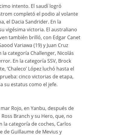
cimo intento. El saudí logró
strom completó el podio al volante
a, el Dacia Sandrider. En la
u vigésima victoria. El australiano
ven también brilló, con Edgar Canet
 Saood Variawa (19) y Juan Cruz
 la categoría Challenger, Nicolás
rror. En la categoría SSV, Brock
e, ‘Chaleco’ López luchó hasta el
prueba: cinco victorias de etapa,
 su estatus como el jefe.
el mar Rojo, en Yanbu, después de
 Ross Branch y su Hero, que, no
n la categoría de coches, Carlos
nte de Guillaume de Mevius y