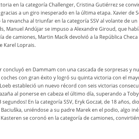
ctoria en la categoría Challenger, Cristina Gutiérrez se conv
gracias a un giro inesperado en la última etapa. Xavier de S
a revancha al triunfar en la categoría SSV al volante de un 
ads, Manuel Andújar se impuso a Alexandre Giroud, que habí
ría de camiones, Martin Macík devolvió a la República Checa a
e Karel Loprais.
ar concluyó en Dammam con una cascada de sorpresas y nue
e coches con gran éxito y logró su quinta victoria con el m
oeb estableció un nuevo récord con seis victorias consecut
zaña al ponerse en cabeza el último día, superando a Toby 
 segundos! En la categoría SSV, Eryk Goczał, de 18 años, dio
 Baciuška, uniéndose a su padre Marek en el podio, algo inédi
 Kasteren se coronó en la categoría de camiones, convirtié