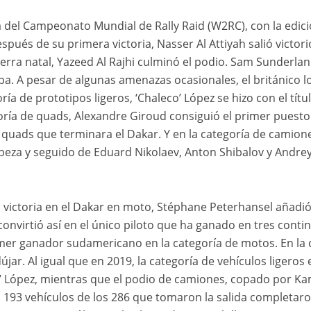
 del Campeonato Mundial de Rally Raid (W2RC), con la edic
spués de su primera victoria, Nasser Al Attiyah salió victo
tierra natal, Yazeed Al Rajhi culminó el podio. Sam Sunderla
a. A pesar de algunas amenazas ocasionales, el británico lo
ía de prototipos ligeros, ‘Chaleco’ López se hizo con el títu
goría de quads, Alexandre Giroud consiguió el primer pues
de quads que terminara el Dakar. Y en la categoría de camio
beza y seguido de Eduard Nikolaev, Anton Shibalov y Andrey
 victoria en el Dakar en moto, Stéphane Peterhansel añadió
convirtió así en el único piloto que ha ganado en tres cont
primer ganador sudamericano en la categoría de motos. En la
ar. Al igual que en 2019, la categoría de vehículos ligero
o’ López, mientras que el podio de camiones, copado por Ka
, 193 vehículos de los 286 que tomaron la salida completaro