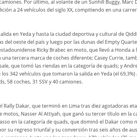
9 camiones. Por último, al volante de un Sunhill Buggy, Marc
ición a 24 vehículos del siglo XX, compitiendo en una carre
lida en Yeda y hasta la ciudad deportiva y cultural de Qiddiy
del oeste del país y luego por las dunas del Empty Quarter
 estadounidense Ricky Brabec en moto, que llevó a Honda a l
con una tercera marca de coches diferente; Casey Currie, ta
sale, que tomó las riendas en la categoría de quads; y Andr
los 342 vehículos que tomaron la salida en Yeda (el 69,3%) 
ds, 58 coches, 31 SSV y 40 camiones.
l Rally Dakar, que terminó en Lima tras diez agotadoras e
e motos, Nasser Al Attiyah, que ganó su tercer título en la 
liasso en la categoría de quads, que dominó el Dakar como 
 por su regreso triunfal y su conversión tras seis años de au