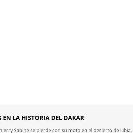
 EN LA HISTORIA DEL DAKAR
erry Sabine se pierde con su moto en el desierto de Libia, 