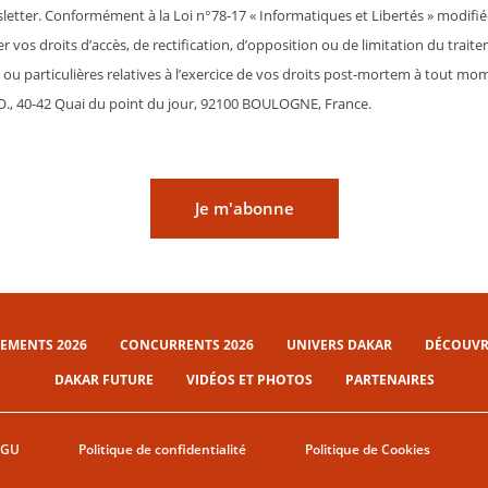
etter. Conformément à la Loi n°78-17 « Informatiques et Libertés » modifiée
vos droits d’accès, de rectification, d’opposition ou de limitation du traite
les ou particulières relatives à l’exercice de vos droits post-mortem à tout 
., 40-42 Quai du point du jour, 92100 BOULOGNE, France.
Je m'abonne
EMENTS 2026
CONCURRENTS 2026
UNIVERS DAKAR
DÉCOUVRI
DAKAR FUTURE
VIDÉOS ET PHOTOS
PARTENAIRES
CGU
Politique de confidentialité
Politique de Cookies