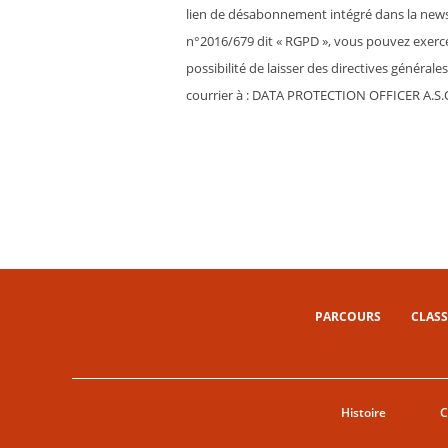
lien de désabonnement intégré dans la newsl
n°2016/679 dit « RGPD », vous pouvez exercer 
possibilité de laisser des directives généra
courrier à : DATA PROTECTION OFFICER A.S.O
PARCOURS
CLASS
Histoire