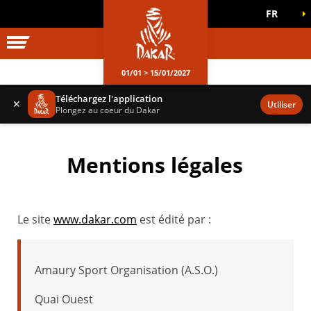
FR
UNIVERS DAKAR
JEUX OFFICIELS
01/01 > 15/01/2027
Téléchargez l'application
✕
Utiliser
Plongez au coeur du Dakar
Mentions légales
Le site
www.dakar.com
est édité par :
Amaury Sport Organisation (A.S.O.)
Quai Ouest