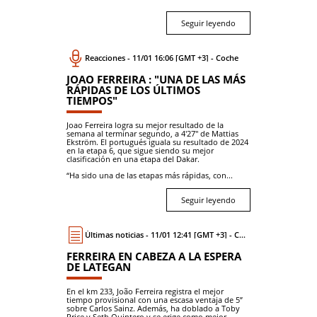
Seguir leyendo
Reacciones - 11/01 16:06 [GMT +3] - Coche
JOAO FERREIRA : "UNA DE LAS MÁS
RÁPIDAS DE LOS ÚLTIMOS
TIEMPOS"
Joao Ferreira logra su mejor resultado de la
semana al terminar segundo, a 4'27'' de Mattias
Ekström. El portugués iguala su resultado de 2024
en la etapa 6, que sigue siendo su mejor
clasificación en una etapa del Dakar.
“Ha sido una de las etapas más rápidas, con...
Seguir leyendo
Últimas noticias - 11/01 12:41 [GMT +3] - Coche
FERREIRA EN CABEZA A LA ESPERA
DE LATEGAN
En el km 233, João Ferreira registra el mejor
tiempo provisional con una escasa ventaja de 5”
sobre Carlos Sainz. Además, ha doblado a Toby
Price y Seth Quintero y se erige como mejor