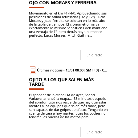
OJO CON MORAES Y FERREIRA
Movimiento en el km 41 (FIA). Aprovechando sus
posiciones de salida retrasadas (16ª y 17ª), Lucas
Moraes y Joao Ferreira se colocan en lo más alto
de la tabla de tiempos. El cronómetro marca
exactamente lo mismo: Sébastien Loeb mantiene
una ventaja de 1'', pero detrás hay un empate
perfecto. Lucas Moraes, Mitch Guthrie...
En directo
Últimas noticias - 13/01 08:00 [GMT +3] - Coche
OJITO A LOS QUE SALEN MÁS
TARDE
El ganador de la etapa FIA de ayer, Saood
Variawa, arrancó la etapa... ¡53 minutos después
del abridor! Esto nos recuerda que hay que estar
atentos a los equipos que salen más tarde, pero
son capaces de dar golpes de efecto. Ténganlo en
cuenta de cara a hoy martes, pues los coches no
tendrán las huellas de las motos para...
En directo