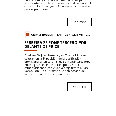
representante de Toyota a la espera de conocer el
crono de Henk Lategan. Buena marca intermedia
para el portugués.
En directo
Últimas noticias - 11/01 10:37 [GMT +3] - Coche
FERREIRA SE PONE TERCERO POR
DELANTE DE PRICE
En el km 30, João Ferreira y su Toyota Hilux se
colocan en la 3ª posición de la clasificación
provisional a tan solo 13” de Seth Quintero. Toby
Price registra el 4º mejor tiempo a 22” del
estadounidense, con 2” de ventaja frente a Nani
Roma. Son 6 los Ultimate que han pasado de
momento por el primer punto de...
En directo