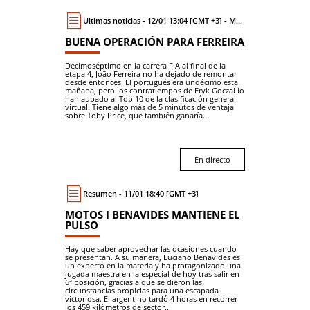
Últimas noticias - 12/01 13:04 [GMT +3] - Moto
BUENA OPERACIÓN PARA FERREIRA
Decimoséptimo en la carrera FIA al final de la
etapa 4, João Ferreira no ha dejado de remontar
desde entonces. El portugués era undécimo esta
mañana, pero los contratiempos de Eryk Goczal lo
han aupado al Top 10 de la clasificación general
virtual. Tiene algo más de 5 minutos de ventaja
sobre Toby Price, que también ganaría...
En directo
Resumen - 11/01 18:40 [GMT +3]
MOTOS I BENAVIDES MANTIENE EL
PULSO
Hay que saber aprovechar las ocasiones cuando
se presentan. A su manera, Luciano Benavides es
un experto en la materia y ha protagonizado una
jugada maestra en la especial de hoy tras salir en
6ª posición, gracias a que se dieron las
circunstancias propicias para una escapada
victoriosa. El argentino tardó 4 horas en recorrer
los 459 kilómetros de sector...