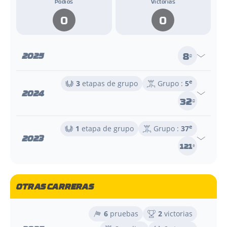
Podios
Victorias
0
0
8
2025
e
e
3
etapas de grupo
Grupo :
5
2024
32
e
e
1
etapa de grupo
Grupo :
37
2023
121
e
OTRAS CARRERAS
6
pruebas
2
victorias