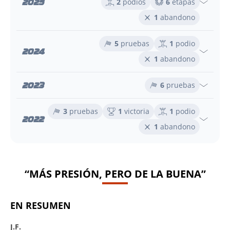
2025
2
podios
6
etapas
1
abandono
5
pruebas
1
podio
2024
1
abandono
2023
6
pruebas
3
pruebas
1
victoria
1
podio
2022
1
abandono
“MÁS PRESIÓN, PERO DE LA BUENA”
EN RESUMEN
J.F.