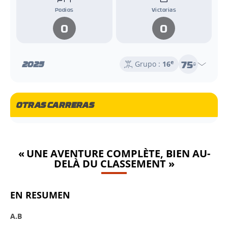
Podios
Victorias
0
0
75
2025
e
Grupo :
16
e
OTRAS CARRERAS
« UNE AVENTURE COMPLÈTE, BIEN AU-
DELÀ DU CLASSEMENT »
EN RESUMEN
A.B