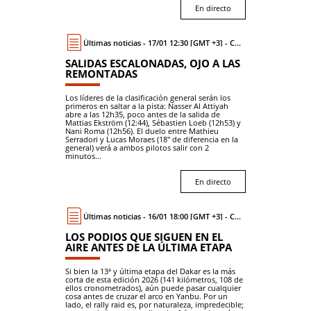
En directo
Últimas noticias - 17/01 12:30 [GMT +3] - Coche
SALIDAS ESCALONADAS, OJO A LAS
REMONTADAS
Los líderes de la clasificación general serán los
primeros en saltar a la pista: Nasser Al Attiyah
abre a las 12h35, poco antes de la salida de
Mattias Ekström (12:44), Sébastien Loeb (12h53) y
Nani Roma (12h56). El duelo entre Mathieu
Serradori y Lucas Moraes (18'' de diferencia en la
general) verá a ambos pilotos salir con 2
minutos...
En directo
Últimas noticias - 16/01 18:00 [GMT +3] - Coche
LOS PODIOS QUE SIGUEN EN EL
AIRE ANTES DE LA ÚLTIMA ETAPA
Si bien la 13ª y última etapa del Dakar es la más
corta de esta edición 2026 (141 kilómetros, 108 de
ellos cronometrados), aún puede pasar cualquier
cosa antes de cruzar el arco en Yanbu. Por un
lado, el rally raid es, por naturaleza, impredecible;