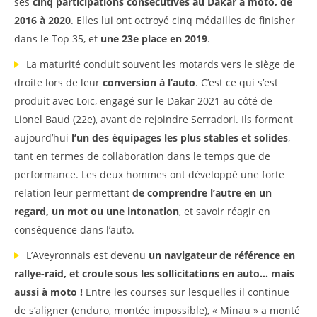
ses
cinq participations consécutives au Dakar à moto, de
2016 à 2020
. Elles lui ont octroyé cinq médailles de finisher
dans le Top 35, et
une 23e place en 2019
.
La maturité conduit souvent les motards vers le siège de
droite lors de leur
conversion à l’auto
. C’est ce qui s’est
produit avec Loïc, engagé sur le Dakar 2021 au côté de
Lionel Baud (22e), avant de rejoindre Serradori. Ils forment
aujourd’hui
l’un des équipages les plus stables et solides
,
tant en termes de collaboration dans le temps que de
performance. Les deux hommes ont développé une forte
relation leur permettant
de comprendre l’autre en un
regard, un mot ou une intonation
, et savoir réagir en
conséquence dans l’auto.
L’Aveyronnais est devenu
un navigateur de référence en
rallye-raid, et croule sous les sollicitations en auto… mais
aussi à moto !
Entre les courses sur lesquelles il continue
de s’aligner (enduro, montée impossible), « Minau » a monté