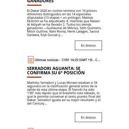
GANADORES
El Dakar 2026 en coches termina con 10 pilotos
diferentes distinguidos en las 14 especiales
disputadas (13 etapas + un prólogo). Mattias
Ekström se ha adjudicado 4, mientras que Nasser
Al Attiyah se ha llevado 2. Todos los demás
ganadores —Guillaume de Mévius, Seth Quintero,
Mitch Guthrie, Nani Roma, Henk Lategan, Saood
Variawa, Eryk Goczal y...
En directo
Últimas noticias - 17/01 14:25 [GMT +3] - Coche
SERRADORI AGUANTA: SE
CONFIRMA SU 6ª POSICIÓN
Mathieu Serradori y Lucas Moraes estaban a 18
segundos en la clasificación general antes de la
salida de esta última etapa. El francés ha sido
1'30" más rápido que el brasileño este sábado, lo
que le permite conservar el sexto puesto final del
Dakar. Serradori iguala así su mejor resultado y el
del Century...
En directo