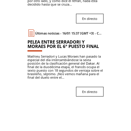
por otro lado, y como dice el refrán, nada está
decidido hasta que se cruza...
En directo
Últimas noticias - 16/01 15:37 [GMT +3] - Coche
PELEA ENTRE SERRADORI Y
MORAES POR EL 6º PUESTO FINAL
Mathieu Serradori y Lucas Moraes han pasado la
especial del día intercambiándose la sexta
posición de la clasificación general del Dakar. Al
final de la duodécima etapa, el francés ocupa el
sexto puesto con 18 segundos de ventaja sobre el
brasileño, séptimo. ¡Nos vemos mañana para el
final del duelo entre el...
En directo