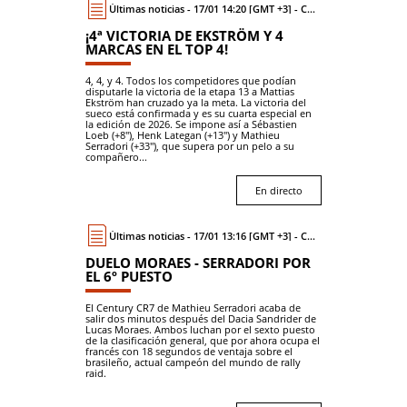
Últimas noticias - 17/01 14:20 [GMT +3] - Coche
¡4ª VICTORIA DE EKSTRÖM Y 4
MARCAS EN EL TOP 4!
4, 4, y 4. Todos los competidores que podían
disputarle la victoria de la etapa 13 a Mattias
Ekström han cruzado ya la meta. La victoria del
sueco está confirmada y es su cuarta especial en
la edición de 2026. Se impone así a Sébastien
Loeb (+8"), Henk Lategan (+13") y Mathieu
Serradori (+33"), que supera por un pelo a su
compañero...
En directo
Últimas noticias - 17/01 13:16 [GMT +3] - Coche
DUELO MORAES - SERRADORI POR
EL 6º PUESTO
El Century CR7 de Mathieu Serradori acaba de
salir dos minutos después del Dacia Sandrider de
Lucas Moraes. Ambos luchan por el sexto puesto
de la clasificación general, que por ahora ocupa el
francés con 18 segundos de ventaja sobre el
brasileño, actual campeón del mundo de rally
raid.