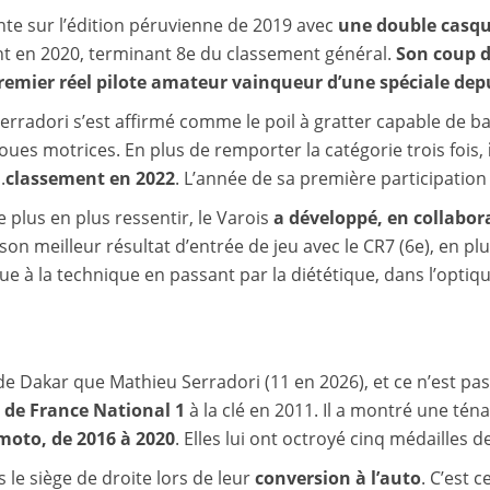
nte sur l’édition péruvienne de 2019 avec
une double casque
ent en 2020, terminant 8e du classement général.
Son coup d’
e premier réel pilote amateur vainqueur d’une spéciale de
Serradori s’est affirmé comme le poil à gratter capable de ba
ues motrices. En plus de remporter la catégorie trois fois,
classement en 2022
. L’année de sa première participation
e plus en plus ressentir, le Varois
a développé, en collabor
son meilleur résultat d’entrée de jeu avec le CR7 (6e), en plu
ue à la technique en passant par la diététique, dans l’optiqu
Dakar que Mathieu Serradori (11 en 2026), et ce n’est pas
de France National 1
à la clé en 2011. Il a montré une tén
moto, de 2016 à 2020
. Elles lui ont octroyé cinq médailles d
 le siège de droite lors de leur
conversion à l’auto
. C’est 