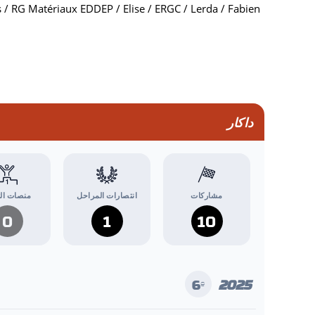
ls / RG Matériaux EDDEP / Elise / ERGC / Lerda / Fabien
داكار
مشاركات
انتصارات المراحل
منصات الت
0
1
10
2025
6
e