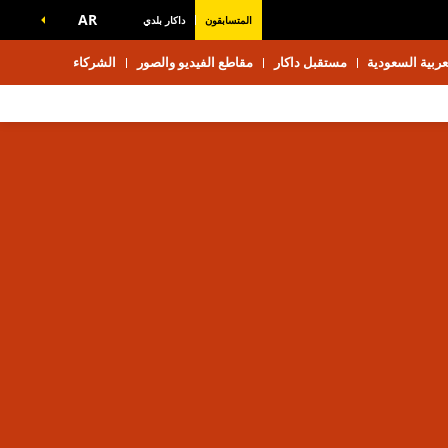
AR
المتسابقون
داكار بلدي
ربية السعودية
مستقبل داكار
مقاطع الفيديو والصور
الشركاء