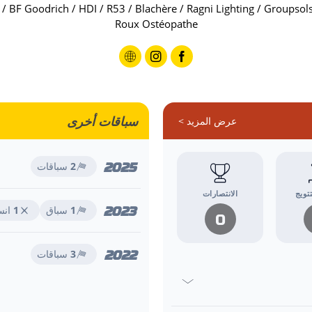
s / BF Goodrich / HDI / R53 / Blachère / Ragni Lighting / Groupso
Roux Ostéopathe
سباقات أخرى
عرض المزيد >
2025
2
سباقات
تويج
الانتصارات
2023
1
سباق
1
انس
0
2022
3
سباقات