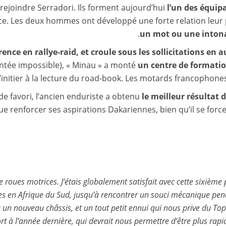
 rejoindre Serradori. Ils forment aujourd’hui
l’un des équipa
ce. Les deux hommes ont développé une forte relation leu
un mot ou une inton
ence en rallye-raid, et croule sous les sollicitations en
montée impossible), « Minau » a monté
un centre de formati
initier à la lecture du road-book. Les motards francophon
 de favori, l’ancien enduriste a obtenu
le meilleur résultat d
 que renforcer ses aspirations Dakariennes, bien qu’il se for
roues motrices. J’étais globalement satisfait avec cette sixième pl
ses en Afrique du Sud, jusqu’à rencontrer un souci mécanique p
un nouveau châssis, et un tout petit ennui qui nous prive du Top 
t à l’année dernière, qui devrait nous permettre d’être plus rapi