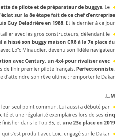
tte de pilote et de préparateur de buggys
. Le
éclat sur la 8e étape fait de ce chef d’entreprise
puis Guy Deladrière en 1988
. Et le dernier à ce jour.
tailler avec les gros constructeurs, défendant le
il a hissé son buggy maison CR6 à la 7e place du
 avec Loïc Minaudier, devenu son fidèle navigateur.
ation avec Century, un 4x4 pour rivaliser avec
s de finir premier pilote français.
Perfectionniste,
e d’atteindre son rêve ultime : remporter le Dakar.
L.M.
 leur seul point commun. Lui aussi a débuté par
acité et une régularité exemplaires lors de ses
cinq
e finisher dans le Top 35, et
une 23e place en 2019
ce qui s’est produit avec Loïc, engagé sur le Dakar