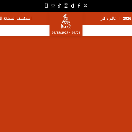
عالم داكار
استكشف المملكة الع
01/01 > 01/15/2027