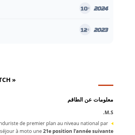
2024
10
e
2023
12
e
« ON MET TOUT EN PLACE POUR ÊTRE DANS LE MATCH »
معلومات عن الطاقم
M.S.
enduriste de premier plan au niveau national par
n séjour à moto une
21e position l’année suivante