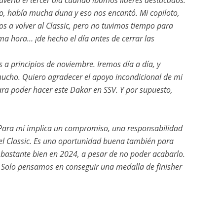
avería el tercer día cuando íbamos líderes destacados.
uro, había mucha duna y eso nos encantó. Mi copiloto,
s a volver al Classic, pero no tuvimos tiempo para
ma hora… ¡de hecho el día antes de cerrar las
a principios de noviembre. Iremos día a día, y
r mucho. Quiero agradecer el apoyo incondicional de mi
ara poder hacer este Dakar en SSV. Y por supuesto,
. Para mí implica un compromiso, una responsabilidad
 el Classic. Es una oportunidad buena también para
 bastante bien en 2024, a pesar de no poder acabarlo.
. Solo pensamos en conseguir una medalla de finisher