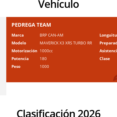
Vehículo
PEDREGA TEAM
Marca
BRP CAN-AM
Longuit
Modelo
MAVERICK X3 XRS TURBO RR
Prepara
Motorización
1000cc
Asistenc
Potencia
180
Clase
Peso
1000
Clasificación 2026