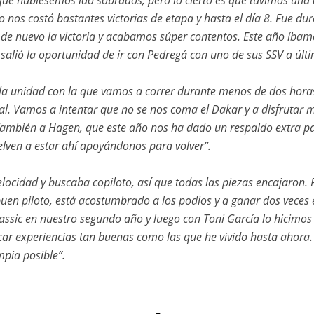
 que hubiésemos ido sobrados, pero lo cierto es que tuvimos una 
o nos costó bastantes victorias de etapa y hasta el día 8. Fue d
de nuevo la victoria y acabamos súper contentos. Este año íbamo
salió la oportunidad de ir con Pedregá con uno de sus SSV a últi
la unidad con la que vamos a correr durante menos de dos horas 
final. Vamos a intentar que no se nos coma el Dakar y a disfruta
. También a Hagen, que este año nos ha dado un respaldo extra p
elven a estar ahí apoyándonos para volver”.
elocidad y buscaba copiloto, así que todas las piezas encajaron
buen piloto, está acostumbrado a los podios y a ganar dos veces
lassic en nuestro segundo año y luego con Toni García lo hicimos
sacar experiencias tan buenas como las que he vivido hasta ahora
mpia posible”.