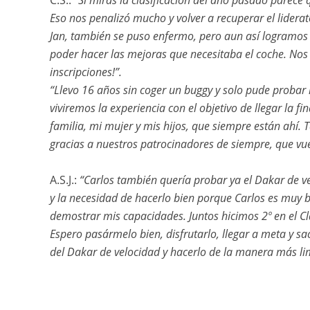
C.S.:
“Si miras la clasificación del año pasado parece
Eso nos penalizó mucho y volver a recuperar el liderat
Jan, también se puso enfermo, pero aun así logramos 
poder hacer las mejoras que necesitaba el coche. Nos 
inscripciones!”.
“Llevo 16 años sin coger un buggy y solo pude probar 
viviremos la experiencia con el objetivo de llegar la 
familia, mi mujer y mis hijos, que siempre están ahí
gracias a nuestros patrocinadores de siempre, que vu
A.S.J.:
“Carlos también quería probar ya el Dakar de v
y la necesidad de hacerlo bien porque Carlos es muy 
demostrar mis capacidades. Juntos hicimos 2º en el C
Espero pasármelo bien, disfrutarlo, llegar a meta y 
del Dakar de velocidad y hacerlo de la manera más li