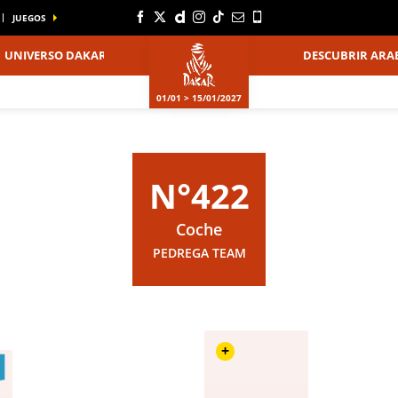
JUEGOS
UNIVERSO DAKAR
DESCUBRIR ARAB
01/01 > 15/01/2027
N°422
Coche
PEDREGA TEAM
+