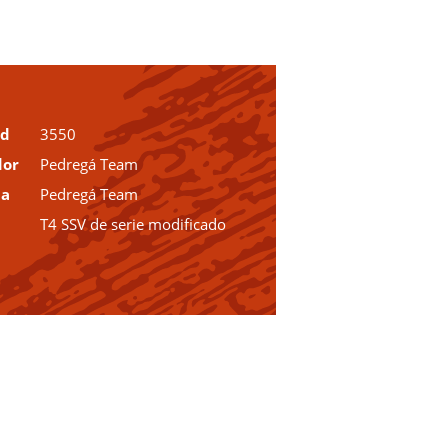
ud
3550
dor
Pedregá Team
ia
Pedregá Team
T4 SSV de serie modificado