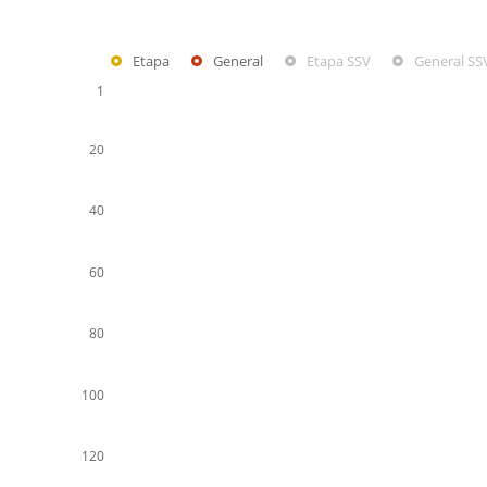
Etapa
General
Etapa SSV
General SS