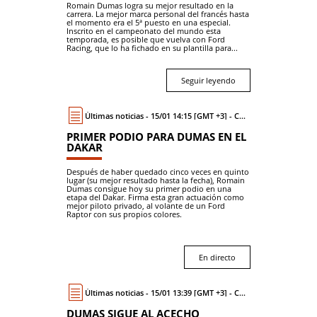
Romain Dumas logra su mejor resultado en la
carrera. La mejor marca personal del francés hasta
el momento era el 5ª puesto en una especial.
Inscrito en el campeonato del mundo esta
temporada, es posible que vuelva con Ford
Racing, que lo ha fichado en su plantilla para...
Seguir leyendo
Últimas noticias - 15/01 14:15 [GMT +3] - Coche
PRIMER PODIO PARA DUMAS EN EL
DAKAR
Después de haber quedado cinco veces en quinto
lugar (su mejor resultado hasta la fecha), Romain
Dumas consigue hoy su primer podio en una
etapa del Dakar. Firma esta gran actuación como
mejor piloto privado, al volante de un Ford
Raptor con sus propios colores.
En directo
Últimas noticias - 15/01 13:39 [GMT +3] - Coche
DUMAS SIGUE AL ACECHO