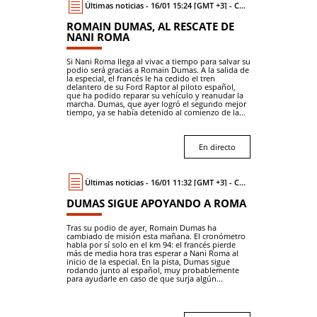
Últimas noticias - 16/01 15:24 [GMT +3] - Coche
ROMAIN DUMAS, AL RESCATE DE
NANI ROMA
Si Nani Roma llega al vivac a tiempo para salvar su
podio será gracias a Romain Dumas. A la salida de
la especial, el francés le ha cedido el tren
delantero de su Ford Raptor al piloto español,
que ha podido reparar su vehículo y reanudar la
marcha. Dumas, que ayer logró el segundo mejor
tiempo, ya se había detenido al comienzo de la...
En directo
Últimas noticias - 16/01 11:32 [GMT +3] - Coche
DUMAS SIGUE APOYANDO A ROMA
Tras su podio de ayer, Romain Dumas ha
cambiado de misión esta mañana. El cronómetro
habla por sí solo en el km 94: el francés pierde
más de media hora tras esperar a Nani Roma al
inicio de la especial. En la pista, Dumas sigue
rodando junto al español, muy probablemente
para ayudarle en caso de que surja algún...