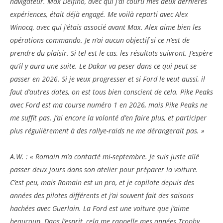
navigateur. Max Delfino, avec qui j’ai couru mes deux dernières
expériences, était déjà engagé. Me voilà reparti avec Alex
Winocq, avec qui j’étais associé avant Max. Alex aime bien les
opérations commando. Je n’ai aucun objectif si ce n’est de
prendre du plaisir. Si tel est le cas, les résultats suivront. J’espère
qu’il y aura une suite. Le Dakar va peser dans ce qui peut se
passer en 2026. Si je veux progresser et si Ford le veut aussi, il
faut d’autres dates, on est tous bien conscient de cela. Pike Peaks
avec Ford est ma course numéro 1 en 2026, mais Pike Peaks ne
me suffit pas. J’ai encore la volonté d’en faire plus, et participer
plus régulièrement à des rallye-raids ne me dérangerait pas. »
A.W. : « Romain m’a contacté mi-septembre. Je suis juste allé
passer deux jours dans son atelier pour préparer la voiture.
C’est peu, mais Romain est un pro, et je copilote depuis des
années des pilotes différents et j’ai souvent fait des saisons
hachées avec Guerlain. La Ford est une voiture que j’aime
beaucoup. Dans l’esprit, cela me rappelle mes années Trophy