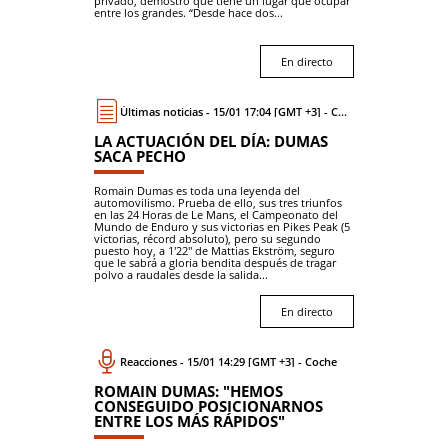
privado, demostró que tiene un lugar que ocupar
entre los grandes. “Desde hace dos...
En directo
Últimas noticias - 15/01 17:04 [GMT +3] - Coche
LA ACTUACIÓN DEL DÍA: DUMAS
SACA PECHO
Romain Dumas es toda una leyenda del
automovilismo. Prueba de ello, sus tres triunfos
en las 24 Horas de Le Mans, el Campeonato del
Mundo de Enduro y sus victorias en Pikes Peak (5
victorias, récord absoluto), pero su segundo
puesto hoy, a 1'22'' de Mattias Ekström, seguro
que le sabrá a gloria bendita después de tragar
polvo a raudales desde la salida...
En directo
Reacciones - 15/01 14:29 [GMT +3] - Coche
ROMAIN DUMAS: "HEMOS
CONSEGUIDO POSICIONARNOS
ENTRE LOS MÁS RÁPIDOS"