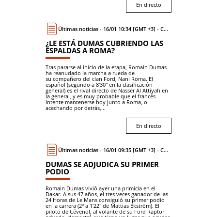
En directo
Últimas noticias - 16/01 10:34 [GMT +3] - Coche
¿LE ESTÁ DUMAS CUBRIENDO LAS
ESPALDAS A ROMA?
Tras pararse al inicio de la etapa, Romain Dumas
ha reanudado la marcha a rueda de
su compañero del clan Ford, Nani Roma. El
español (segundo a 8'30'' en la clasificación
general) es el rival directo de Nasser Al Attiyah en
la general, y es muy probable que el francés
intente mantenerse hoy junto a Roma, o
acechando por detrás,...
En directo
Últimas noticias - 16/01 09:35 [GMT +3] - Coche
DUMAS SE ADJUDICA SU PRIMER
PODIO
Romain Dumas vivió ayer una primicia en el
Dakar. A sus 47 años, el tres veces ganador de las
24 Horas de Le Mans consiguió su primer podio
en la carrera (2º a 1'22'' de Mattias Ekström). El
piloto de Cévenol, al volante de su Ford Raptor