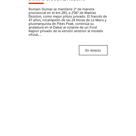
Romain Dumas se mantiene 2º de manera
provisional en el km 283, a 2’06” de Mattias
Ekström, como mejor piloto privado. El francés de
47 años, tricampeón de las 24 Horas de Le Mans y
plusmarquista de Pikes Peak, continúa su
andadura en el Dakar al volante de un Ford
Raptor privado de la versión anterior al modelo
oficial....
En directo