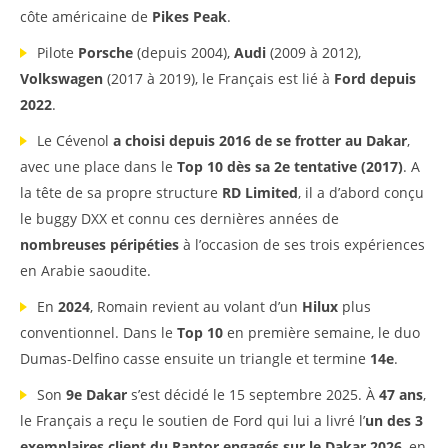
côte américaine de
Pikes Peak
.
Pilote
Porsche
(depuis 2004),
Audi
(2009 à 2012),
Volkswagen
(2017 à 2019), le Français est lié à
Ford depuis
2022
.
Le Cévenol
a choisi depuis 2016 de se frotter au Dakar
,
avec une place dans le
Top 10 dès sa 2e tentative (2017)
. A
la tête de sa propre structure
RD Limited
, il a d’abord conçu
le buggy DXX et connu ces dernières années de
nombreuses péripéties
à l’occasion de ses trois expériences
en Arabie saoudite.
En
2024
, Romain revient au volant d’un
Hilux
plus
conventionnel. Dans le
Top 10
en première semaine, le duo
Dumas-Delfino casse ensuite un triangle et termine
14e
.
Son
9e Dakar
s’est décidé le 15 septembre 2025. À
47 ans
,
le Français a reçu le soutien de Ford qui lui a livré l’
un des 3
exemplaires client du Raptor engagés sur le Dakar 2026
, en