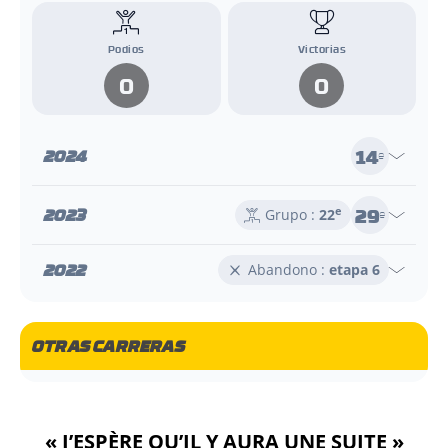
Podios
Victorias
0
0
14
2024
e
29
2023
e
Grupo :
22
e
2022
Abandono :
etapa 6
OTRAS CARRERAS
« J’ESPÈRE QU’IL Y AURA UNE SUITE »