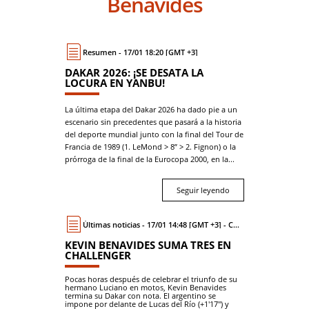
Benavides
Resumen - 17/01 18:20 [GMT +3]
DAKAR 2026: ¡SE DESATA LA
LOCURA EN YANBU!
La última etapa del Dakar 2026 ha dado pie a un
escenario sin precedentes que pasará a la historia
del deporte mundial junto con la final del Tour de
Francia de 1989 (1. LeMond > 8’’ > 2. Fignon) o la
prórroga de la final de la Eurocopa 2000, en la...
Seguir leyendo
Últimas noticias - 17/01 14:48 [GMT +3] - Coche
KEVIN BENAVIDES SUMA TRES EN
CHALLENGER
Pocas horas después de celebrar el triunfo de su
hermano Luciano en motos, Kevin Benavides
termina su Dakar con nota. El argentino se
impone por delante de Lucas del Río (+1'17") y