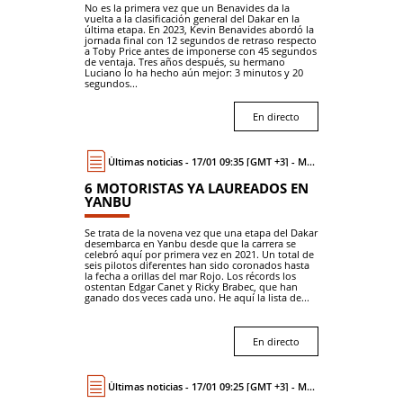
No es la primera vez que un Benavides da la
vuelta a la clasificación general del Dakar en la
última etapa. En 2023, Kevin Benavides abordó la
jornada final con 12 segundos de retraso respecto
a Toby Price antes de imponerse con 45 segundos
de ventaja. Tres años después, su hermano
Luciano lo ha hecho aún mejor: 3 minutos y 20
segundos...
En directo
Últimas noticias - 17/01 09:35 [GMT +3] - Moto
6 MOTORISTAS YA LAUREADOS EN
YANBU
Se trata de la novena vez que una etapa del Dakar
desembarca en Yanbu desde que la carrera se
celebró aquí por primera vez en 2021. Un total de
seis pilotos diferentes han sido coronados hasta
la fecha a orillas del mar Rojo. Los récords los
ostentan Edgar Canet y Ricky Brabec, que han
ganado dos veces cada uno. He aquí la lista de...
En directo
Últimas noticias - 17/01 09:25 [GMT +3] - Moto