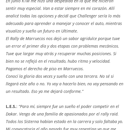
En junio KTM me hizo una despedida en la que me hicieron
sentir muy especial. Van a estar siempre en mi corazón. Allí
analicé todas las opciones y decidí que Challenger sería lo más
adecuado para aprender a manejar y conocer el auto, mientras
visualizo y sueño un futuro en Ultimate.
El Rally de Marruecos nos dejó un sabor agridulce porque tuve
un error el primer día y dos etapas con problemas mecánicos.
Tuve que largar muy atrás y recuperar muchas posiciones. Si
bien no se reflejó en el resultado, hubo ritmo y velocidad.
Pagamos el derecho de piso en Marruecos.
Conocí la gloria dos veces y sueño con una tercera. No sé si
llegará este año o no. Yo voy a hacerlo bien, no voy pensando en
un resultado. Eso ya me dejará conforme.”
L.E.S.
:
“Para mí, siempre fue un sueño el poder competir en el
Dakar. Vengo de una familia de apasionados por el rally raid.
Todos los Sisterna habían estado en la carrera y solo faltaba yo.
Mi convocatoria el año pasado fue muy repentina ya que me