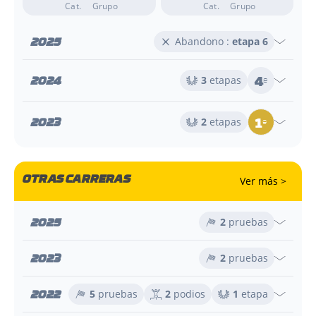
Cat.
Grupo
Cat.
Grupo
2025
Abandono :
etapa 6
4
2024
3
etapas
e
1
2023
2
etapas
e
OTRAS CARRERAS
Ver más >
2025
2
pruebas
2023
2
pruebas
2022
5
pruebas
2
podios
1
etapa