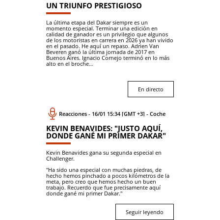
UN TRIUNFO PRESTIGIOSO
La última etapa del Dakar siempre es un
momento especial. Terminar una edición en
calidad de ganador es un privilegio que algunos
de los motoristas en carrera en 2026 ya han vivido
en el pasado. He aquí un repaso. Adrien Van
Beveren ganó la última jornada de 2017 en
Buenos Aires. Ignacio Cornejo terminó en lo más
alto en el broche...
En directo
Reacciones - 16/01 15:34 [GMT +3] - Coche
KEVIN BENAVIDES: "JUSTO AQUÍ,
DONDE GANÉ MI PRIMER DAKAR"
Kevin Benavides gana su segunda especial en
Challenger.
"Ha sido una especial con muchas piedras, de
hecho hemos pinchado a pocos kilómetros de la
meta, pero creo que hemos hecho un buen
trabajo. Recuerdo que fue precisamente aquí
donde gané mi primer Dakar."
Seguir leyendo