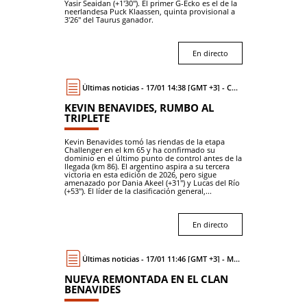
Yasir Seaidan (+1'30"). El primer G-Ecko es el de la
neerlandesa Puck Klaassen, quinta provisional a
3'26" del Taurus ganador.
En directo
Últimas noticias - 17/01 14:38 [GMT +3] - Coche
KEVIN BENAVIDES, RUMBO AL
TRIPLETE
Kevin Benavides tomó las riendas de la etapa
Challenger en el km 65 y ha confirmado su
dominio en el último punto de control antes de la
llegada (km 86). El argentino aspira a su tercera
victoria en esta edición de 2026, pero sigue
amenazado por Dania Akeel (+31") y Lucas del Río
(+53"). El líder de la clasificación general,...
En directo
Últimas noticias - 17/01 11:46 [GMT +3] - Moto
NUEVA REMONTADA EN EL CLAN
BENAVIDES