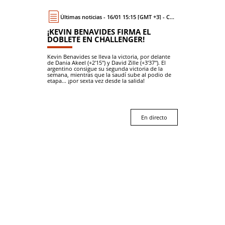
Últimas noticias - 16/01 15:15 [GMT +3] - Coche
¡KEVIN BENAVIDES FIRMA EL
DOBLETE EN CHALLENGER!
Kevin Benavides se lleva la victoria, por delante
de Dania Akeel (+2'15") y David Zille (+3'37"). El
argentino consigue su segunda victoria de la
semana, mientras que la saudí sube al podio de
etapa... ¡por sexta vez desde la salida!
En directo