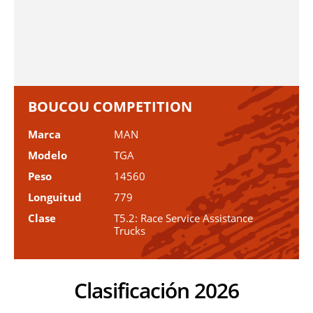
BOUCOU COMPETITION
Marca
MAN
Modelo
TGA
Peso
14560
Longuitud
779
Clase
T5.2: Race Service Assistance
Trucks
Clasificación 2026