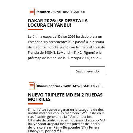
Resumen - 17/01 18:20 [GMT +3]
DAKAR 2026: ¡SE DESATA LA
LOCURA EN YANBU!
La última etapa del Dakar 2026 ha dado pie a un
escenario sin precedentes que pasará a la historia
del deporte mundial junto con la final del Tour de
Francia de 1989 (1. LeMond > 8’’ > 2. Fignon) o la
prórroga de la final de la Eurocopa 2000, en la...
Seguir leyendo
Últimas noticias - 14/01 14:57 [GMT +3] - Coche
NUEVO TRIPLETE MD EN 2 RUEDAS
MOTRICES
Simon Vitse vuelve a ganar en la categoría de dos
ruedas motrices con un meritorio 12º puesto en la
clasificación general de la FIA (frente a los
Ultimate de cuatro ruedas motrices). El equipo MD
Rallye Sport acapara los tres puestos del podio
del día con Jean-Rémy Bergounhe (2º) y Ferrán
Jubany (3º) por detrás...