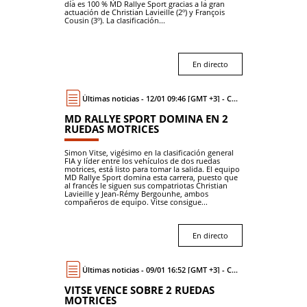
día es 100 % MD Rallye Sport gracias a la gran
actuación de Christian Lavieille (2º) y François
Cousin (3º). La clasificación...
En directo
Últimas noticias - 12/01 09:46 [GMT +3] - Coche
MD RALLYE SPORT DOMINA EN 2
RUEDAS MOTRICES
Simon Vitse, vigésimo en la clasificación general
FIA y líder entre los vehículos de dos ruedas
motrices, está listo para tomar la salida. El equipo
MD Rallye Sport domina esta carrera, puesto que
al francés le siguen sus compatriotas Christian
Lavieille y Jean-Rémy Bergounhe, ambos
compañeros de equipo. Vitse consigue...
En directo
Últimas noticias - 09/01 16:52 [GMT +3] - Coche
VITSE VENCE SOBRE 2 RUEDAS
MOTRICES