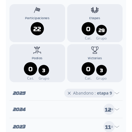
Participaciones
Etapas
22
0
29
Cat.
Grupo
Podios
Victorias
0
0
3
3
Cat.
Grupo
Cat.
Grupo
2025
Abandono :
etapa 9
12
2024
e
11
2023
e