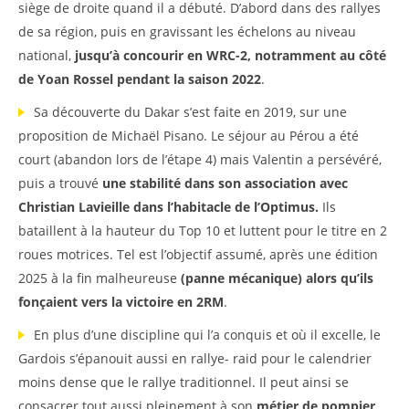
siège de droite quand il a débuté. D’abord dans des rallyes
de sa région, puis en gravissant les échelons au niveau
national,
jusqu’à concourir en WRC-2, notramment au côté
de Yoan Rossel pendant la saison 2022
.
Sa découverte du Dakar s’est faite en 2019, sur une
proposition de Michaël Pisano. Le séjour au Pérou a été
court (abandon lors de l’étape 4) mais Valentin a persévéré,
puis a trouvé
une stabilité dans son association avec
Christian Lavieille dans l’habitacle de l’Optimus.
Ils
bataillent à la hauteur du Top 10 et luttent pour le titre en 2
roues motrices. Tel est l’objectif assumé, après une édition
2025 à la fin malheureuse
(panne mécanique) alors qu’ils
fonçaient vers la victoire en 2RM
.
En plus d’une discipline qui l’a conquis et où il excelle, le
Gardois s’épanouit aussi en rallye- raid pour le calendrier
moins dense que le rallye traditionnel. Il peut ainsi se
consacrer tout aussi pleinement à son
métier de pompier
,