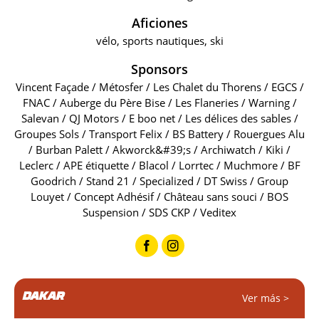
Aficiones
vélo, sports nautiques, ski
Sponsors
Vincent Façade / Métosfer / Les Chalet du Thorens / EGCS /
FNAC / Auberge du Père Bise / Les Flaneries / Warning /
Salevan / QJ Motors / E boo net / Les délices des sables /
Groupes Sols / Transport Felix / BS Battery / Rouergues Alu
/ Burban Palett / Akworck&#39;s / Archiwatch / Kiki /
Leclerc / APE étiquette / Blacol / Lorrtec / Muchmore / BF
Goodrich / Stand 21 / Specialized / DT Swiss / Group
Louyet / Concept Adhésif / Château sans souci / BOS
Suspension / SDS CKP / Veditex
DAKAR
Ver más >