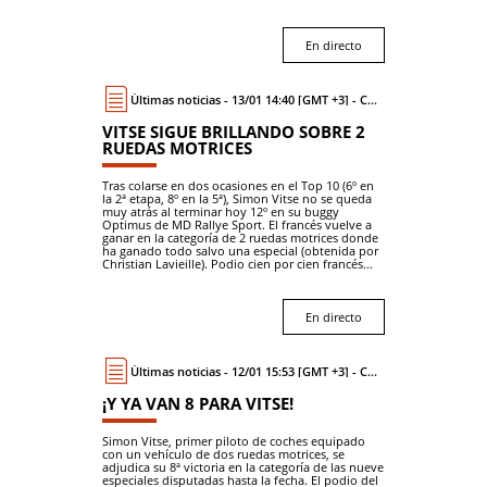
En directo
Últimas noticias - 13/01 14:40 [GMT +3] - Coche
VITSE SIGUE BRILLANDO SOBRE 2
RUEDAS MOTRICES
Tras colarse en dos ocasiones en el Top 10 (6º en
la 2ª etapa, 8º en la 5ª), Simon Vitse no se queda
muy atrás al terminar hoy 12º en su buggy
Optimus de MD Rallye Sport. El francés vuelve a
ganar en la categoría de 2 ruedas motrices donde
ha ganado todo salvo una especial (obtenida por
Christian Lavieille). Podio cien por cien francés...
En directo
Últimas noticias - 12/01 15:53 [GMT +3] - Coche
¡Y YA VAN 8 PARA VITSE!
Simon Vitse, primer piloto de coches equipado
con un vehículo de dos ruedas motrices, se
adjudica su 8ª victoria en la categoría de las nueve
especiales disputadas hasta la fecha. El podio del