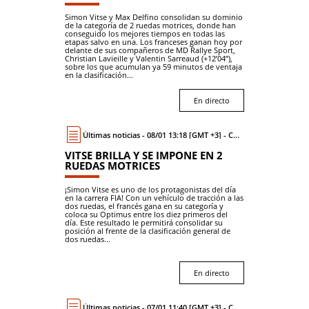
Simon Vitse y Max Delfino consolidan su dominio
de la categoría de 2 ruedas motrices, donde han
conseguido los mejores tiempos en todas las
etapas salvo en una. Los franceses ganan hoy por
delante de sus compañeros de MD Rallye Sport,
Christian Lavieille y Valentin Sarreaud (+12’04”),
sobre los que acumulan ya 59 minutos de ventaja
en la clasificación...
En directo
Últimas noticias - 08/01 13:18 [GMT +3] - Coche
VITSE BRILLA Y SE IMPONE EN 2
RUEDAS MOTRICES
¡Simon Vitse es uno de los protagonistas del día
en la carrera FIA! Con un vehículo de tracción a las
dos ruedas, el francés gana en su categoría y
coloca su Optimus entre los diez primeros del
día. Este resultado le permitirá consolidar su
posición al frente de la clasificación general de
dos ruedas...
En directo
Últimas noticias - 07/01 11:40 [GMT +3] - Coche