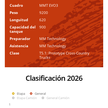
Cuadro
MMT EVO3
Peso
9200
Longuitud
620
Capacidad del
900
tanque
Preparador
MM Technology
Asistencia
MM Technology
Clase
T5.1: Prototype Cross-Country
Trucks
Clasificación 2026
Etapa
General
Etapa Camión
General Camión