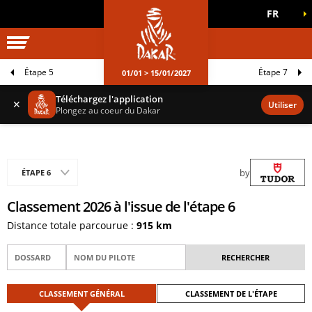
FR
UNIVERS DAKAR
JEUX OFFICIELS
Étape 5
Étape 7
01/01 > 15/01/2027
Téléchargez l'application
✕
Utiliser
Plongez au coeur du Dakar
by
ÉTAPE 6
Classement 2026 à l'issue de l'étape 6
Distance totale parcourue :
915 km
CLASSEMENT GÉNÉRAL
CLASSEMENT DE L'ÉTAPE