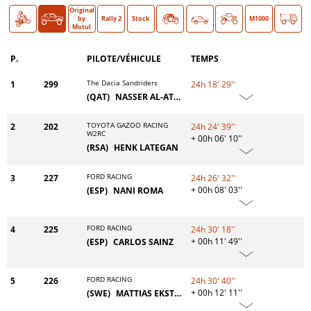
Original
Moto
Auto
O >
by
Rally 2
Stock
Classic
M1000
Motul
P.
PILOTE/VÉHICULE
TEMPS
The Dacia Sandriders
1
299
24h 18' 29''
(QAT)
NASSER AL-ATTIYAH
TOYOTA GAZOO RACING
2
202
24h 24' 39''
W2RC
+ 00h 06' 10''
(RSA)
HENK LATEGAN
FORD RACING
3
227
24h 26' 32''
+ 00h 08' 03''
(ESP)
NANI ROMA
FORD RACING
4
225
24h 30' 18''
+ 00h 11' 49''
(ESP)
CARLOS SAINZ
FORD RACING
5
226
24h 30' 40''
+ 00h 12' 11''
(SWE)
MATTIAS EKSTRÖM