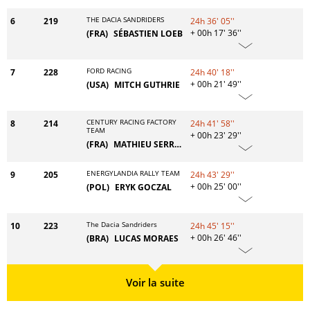
THE DACIA SANDRIDERS
6
219
24h 36' 05''
+ 00h 17' 36''
(FRA)
SÉBASTIEN LOEB
FORD RACING
7
228
24h 40' 18''
+ 00h 21' 49''
(USA)
MITCH GUTHRIE
CENTURY RACING FACTORY
8
214
24h 41' 58''
TEAM
+ 00h 23' 29''
(FRA)
MATHIEU SERRADORI
ENERGYLANDIA RALLY TEAM
9
205
24h 43' 29''
+ 00h 25' 00''
(POL)
ERYK GOCZAL
The Dacia Sandriders
10
223
24h 45' 15''
+ 00h 26' 46''
(BRA)
LUCAS MORAES
Voir la suite