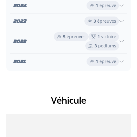
2024
1
épreuve
2023
3
épreuves
5
épreuves
1
victoire
2022
3
podiums
2021
1
épreuve
Véhicule