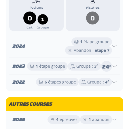
Podiums
Victoires
0
0
1
Cat.
Groupe
1
étape groupe
2024
Abandon :
étape 7
24
2023
e
1
étape groupe
Groupe :
3
e
2022
e
6
étapes groupe
Groupe :
4
AUTRES COURSES
2025
4
épreuves
1
abandon