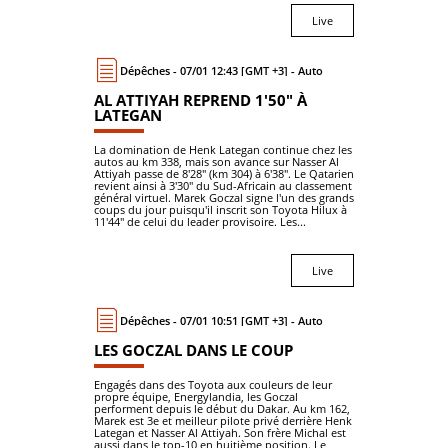
Live
Dépêches - 07/01 12:43 [GMT +3] - Auto
AL ATTIYAH REPREND 1'50" À
LATEGAN
La domination de Henk Lategan continue chez les
autos au km 338, mais son avance sur Nasser Al
Attiyah passe de 8'28" (km 304) à 6'38". Le Qatarien
revient ainsi à 3'30" du Sud-Africain au classement
général virtuel. Marek Goczal signe l'un des grands
coups du jour puisqu'il inscrit son Toyota Hilux à
11'44" de celui du leader provisoire. Les...
Live
Dépêches - 07/01 10:51 [GMT +3] - Auto
LES GOCZAL DANS LE COUP
Engagés dans des Toyota aux couleurs de leur
propre équipe, Energylandia, les Goczal
performent depuis le début du Dakar. Au km 162,
Marek est 3e et meilleur pilote privé derrière Henk
Lategan et Nasser Al Attiyah. Son frère Michal est
aussi dans le top-10 en huitième position. Le