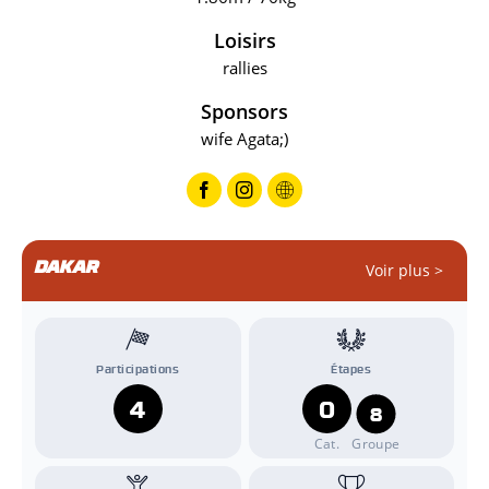
Loisirs
rallies
Sponsors
wife Agata;)
DAKAR
Voir plus >
Participations
Étapes
4
0
8
Cat.
Groupe