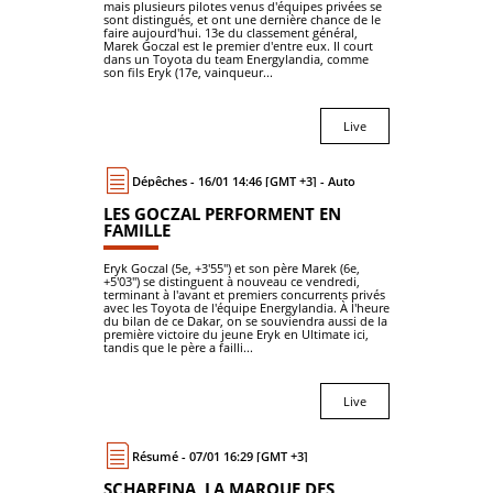
mais plusieurs pilotes venus d'équipes privées se
sont distingués, et ont une dernière chance de le
faire aujourd'hui. 13e du classement général,
Marek Goczal est le premier d'entre eux. Il court
dans un Toyota du team Energylandia, comme
son fils Eryk (17e, vainqueur...
Live
Dépêches - 16/01 14:46 [GMT +3] - Auto
LES GOCZAL PERFORMENT EN
FAMILLE
Eryk Goczal (5e, +3'55") et son père Marek (6e,
+5'03") se distinguent à nouveau ce vendredi,
terminant à l'avant et premiers concurrents privés
avec les Toyota de l'équipe Energylandia. À l'heure
du bilan de ce Dakar, on se souviendra aussi de la
première victoire du jeune Eryk en Ultimate ici,
tandis que le père a failli...
Live
Résumé - 07/01 16:29 [GMT +3]
SCHAREINA, LA MARQUE DES