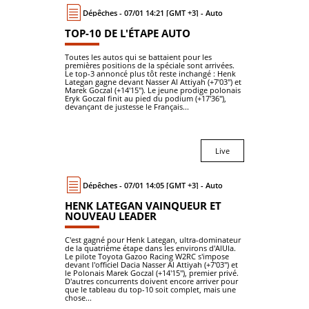
Dépêches - 07/01 14:21 [GMT +3] - Auto
TOP-10 DE L'ÉTAPE AUTO
Toutes les autos qui se battaient pour les
premières positions de la spéciale sont arrivées.
Le top-3 annoncé plus tôt reste inchangé : Henk
Lategan gagne devant Nasser Al Attiyah (+7'03") et
Marek Goczal (+14'15"). Le jeune prodige polonais
Eryk Goczal finit au pied du podium (+17'36"),
devançant de justesse le Français...
Live
Dépêches - 07/01 14:05 [GMT +3] - Auto
HENK LATEGAN VAINQUEUR ET
NOUVEAU LEADER
C'est gagné pour Henk Lategan, ultra-dominateur
de la quatrième étape dans les environs d'AlUla.
Le pilote Toyota Gazoo Racing W2RC s'impose
devant l'officiel Dacia Nasser Al Attiyah (+7'03") et
le Polonais Marek Goczal (+14'15"), premier privé.
D'autres concurrents doivent encore arriver pour
que le tableau du top-10 soit complet, mais une
chose...