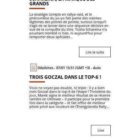
GRANDS
La stratégie compte en rallye-raid, et le
phénomène du yo-yo fait partie des craintes
légitimes des pilotes de pointe, surtout lorsqu’il
s’agit de se lancer dans une séquence décisive en
vue de la conquête du titre. Tosha Schareina n’a
pourtant tremblé ni hier, ni aujourd’hui pour
remporter deux spéciales...
Lire la suite
Dépêches - 07/01 15:51 [GMT +3] - Auto
TROIS GOCZAL DANS LE TOP-6 !
Vous ne voyez pas double, ni triple : il y a bien
trois Goczal dans le top-6 de l'étape ! Troisième du
jour, Marek signe le meilleur résultat de sa récente
carrière en Ultimate – il participe pour la première
fois dans la catégorie – et fait office de meilleur
pilote privé aux couleurs de l'Energylandia Rally...
Live