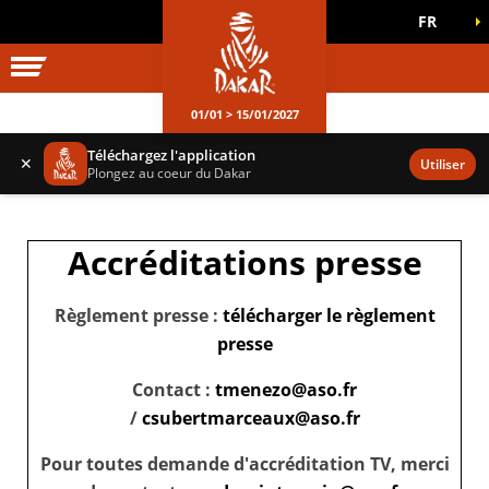
FR
UNIVERS DAKAR
JEUX OFFICIELS
01/01 > 15/01/2027
Téléchargez l'application
✕
Utiliser
Plongez au coeur du Dakar
Accréditations presse
Règlement presse :
télécharger le règlement
presse
Contact :
tmenezo@aso.fr
/
csubertmarceaux@aso.fr
Pour toutes demande d'accréditation TV, merci