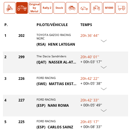
Original
Moto
Auto
O >
by
Rally 2
Stock
Classic
M1000
Motul
P.
PILOTE/VÉHICULE
TEMPS
TOYOTA GAZOO RACING
1
202
20h 36' 44''
W2RC
(RSA)
HENK LATEGAN
The Dacia Sandriders
2
299
20h 40' 01''
+ 00h 03' 17''
(QAT)
NASSER AL-ATTIYAH
FORD RACING
3
226
20h 42' 22''
+ 00h 05' 38''
(SWE)
MATTIAS EKSTRÖM
FORD RACING
4
227
20h 42' 33''
+ 00h 05' 49''
(ESP)
NANI ROMA
FORD RACING
5
225
20h 45' 17''
+ 00h 08' 33''
(ESP)
CARLOS SAINZ