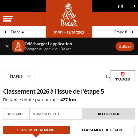
FR
UNIVERS DAKAR
JEUX OFFICIELS
Étape 4
Étape 6
01/01 > 15/01/2027
Téléchargez l'application
✕
Utiliser
Plongez au coeur du Dakar
by
ÉTAPE 5
Classement 2026 à l'issue de l'étape 5
Distance totale parcourue :
427 km
CLASSEMENT GÉNÉRAL
CLASSEMENT DE L'ÉTAPE