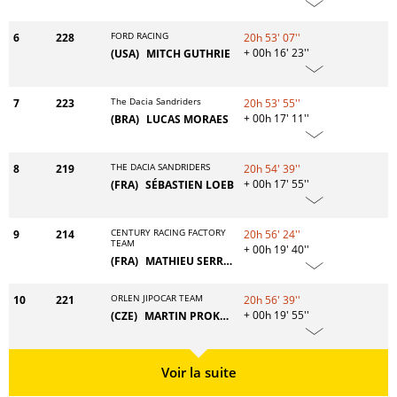
FORD RACING
6
228
20h 53' 07''
+ 00h 16' 23''
(USA)
MITCH GUTHRIE
The Dacia Sandriders
7
223
20h 53' 55''
+ 00h 17' 11''
(BRA)
LUCAS MORAES
THE DACIA SANDRIDERS
8
219
20h 54' 39''
+ 00h 17' 55''
(FRA)
SÉBASTIEN LOEB
CENTURY RACING FACTORY
9
214
20h 56' 24''
TEAM
+ 00h 19' 40''
(FRA)
MATHIEU SERRADORI
ORLEN JIPOCAR TEAM
10
221
20h 56' 39''
+ 00h 19' 55''
(CZE)
MARTIN PROKOP
Voir la suite