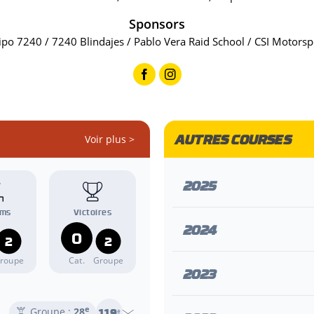
Sponsors
po 7240 / 7240 Blindajes / Pablo Vera Raid School / CSI Motorsp
AUTRES COURSES
Voir plus >
2025
ums
Victoires
2024
0
2
2
roupe
Cat.
Groupe
2023
e
119
Groupe :
28
e