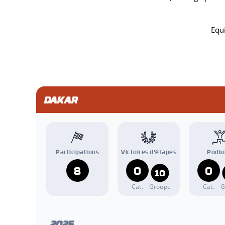
Equi
DAKAR
Participations
Victoires d'étapes
Podi
8
0
0
10
Cat.
Groupe
Cat.
G
2025