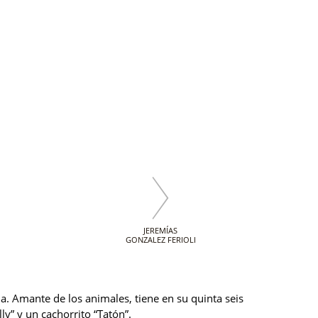
JEREMÍAS
GONZALEZ FERIOLI
ha. Amante de los animales, tiene en su quinta seis
ly” y un cachorrito “Tatón”.