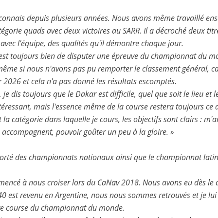
je connais depuis plusieurs années. Nous avons même travaillé ens
catégorie quads avec deux victoires au SARR. Il a décroché deux tit
 avec l'équipe, des qualités qu'il démontre chaque jour.
c'est toujours bien de disputer une épreuve du championnat du m
ême si nous n'avons pas pu remporter le classement général, car
r 2026 et cela n'a pas donné les résultats escomptés.
je dis toujours que le Dakar est difficile, quel que soit le lieu e
éressant, mais l'essence même de la course restera toujours ce dé
a catégorie dans laquelle je cours, les objectifs sont clairs : m'a
s accompagnent, pouvoir goûter un peu à la gloire. »
remporté des championnats nationaux ainsi que le championnat lat
cé à nous croiser lors du CaNav 2018. Nous avons eu dès le début
R40 est revenu en Argentine, nous nous sommes retrouvés et je lu
cette course du championnat du monde.