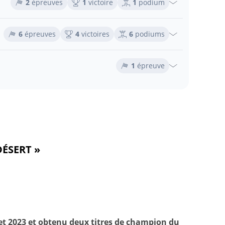
2
épreuves
1
victoire
1
podium
6
épreuves
4
victoires
6
podiums
1
épreuve
DÉSERT »
et 2023 et obtenu deux titres de champion du