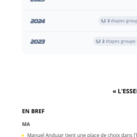
2024
3
étapes grou
2023
2
étapes groupe
« L'ESS
EN BREF
MA
Manuel Andujar tient une place de choix dans l