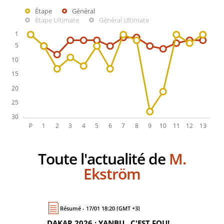
Étape
Général
Étape Ultimate
Général Ultimate
Toute l'actualité de
M.
Ekström
Résumé - 17/01 18:20 [GMT +3]
DAKAR 2026 : YANBU , C'EST FOU!