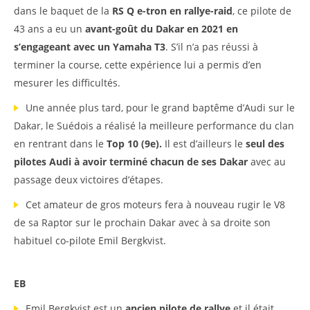
dans le baquet de la
RS Q e-tron en rallye-raid
, ce pilote de
43 ans a eu un
avant-goût du Dakar en 2021 en
s’engageant avec un Yamaha T3
. S’il n’a pas réussi à
terminer la course, cette expérience lui a permis d’en
mesurer les difficultés.
Une année plus tard, pour le grand baptême d’Audi sur le
Dakar, le Suédois a réalisé la meilleure performance du clan
en rentrant dans le
Top 10 (9e).
Il est d’ailleurs le
seul des
pilotes Audi à avoir terminé chacun de ses Dakar
avec au
passage deux victoires d’étapes.
Cet amateur de gros moteurs fera à nouveau rugir le V8
de sa Raptor sur le prochain Dakar avec à sa droite son
habituel co-pilote Emil Bergkvist.
EB
Emil Bergkvist est un
ancien pilote de rallye
et il était