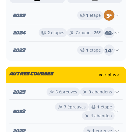
3
2025
1
étape
e
48
2024
e
2
étapes
Groupe :
26
e
14
2023
1
étape
e
AUTRES COURSES
Voir plus >
2025
5
épreuves
3
abandons
7
épreuves
1
étape
2023
1
abandon
2022
1
épreuve