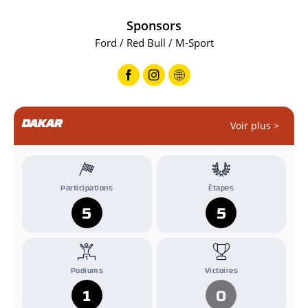
Sponsors
Ford / Red Bull / M-Sport
DAKAR
Voir plus >
Participations
Étapes
5
5
Podiums
Victoires
1
0