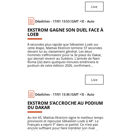
Live
Dépêches - 17/01 13:53 [GMT +3] - Auto
EKSTROM GAGNE SON DUEL FACE À
LOEB
8 secondes plus rapide que Sébastien Loeb sur
cette étape, Mattias Ekstrom termine 37 secondes
devant lui au classement général. Les deux
hommes s'affrontaient pour la 3e place du Dakar,
qui devrait revenir au Suédois. L'arrivée de Nani
Roma (2e) dans quelques minutes entérinera le
podium de cette édition 2026, confirmant...
Live
Dépêches - 17/01 13:36 [GMT +3] - Auto
EKSTROM S’ACCROCHE AU PODIUM
DU DAKAR
Au km 65, Mattias Ekstrom signe le meilleur temps
provisoire et repousse Sébastien Loeb à 44’’. Le
Français a repris 5’’ dans ce partiel. Ce n’est pas
encore suffisant pour faire trembler son rival