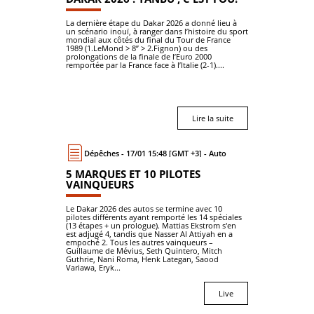
La dernière étape du Dakar 2026 a donné lieu à
un scénario inouï, à ranger dans l’histoire du sport
mondial aux côtés du final du Tour de France
1989 (1.LeMond > 8’’ > 2.Fignon) ou des
prolongations de la finale de l’Euro 2000
remportée par la France face à l’Italie (2-1)....
Lire la suite
Dépêches - 17/01 15:48 [GMT +3] - Auto
5 MARQUES ET 10 PILOTES
VAINQUEURS
Le Dakar 2026 des autos se termine avec 10
pilotes différents ayant remporté les 14 spéciales
(13 étapes + un prologue). Mattias Ekstrom s'en
est adjugé 4, tandis que Nasser Al Attiyah en a
empoché 2. Tous les autres vainqueurs –
Guillaume de Mévius, Seth Quintero, Mitch
Guthrie, Nani Roma, Henk Lategan, Saood
Variawa, Eryk...
Live