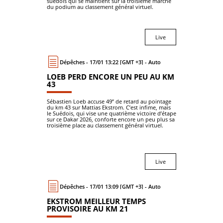
suédois qui se maintient sur la troisième marche
du podium au classement général virtuel.
Live
Dépêches - 17/01 13:22 [GMT +3] - Auto
LOEB PERD ENCORE UN PEU AU KM
43
Sébastien Loeb accuse 49’’ de retard au pointage
du km 43 sur Mattias Ekstrom. C’est infime, mais
le Suédois, qui vise une quatrième victoire d’étape
sur ce Dakar 2026, conforte encore un peu plus sa
troisième place au classement général virtuel.
Live
Dépêches - 17/01 13:09 [GMT +3] - Auto
EKSTROM MEILLEUR TEMPS
PROVISOIRE AU KM 21