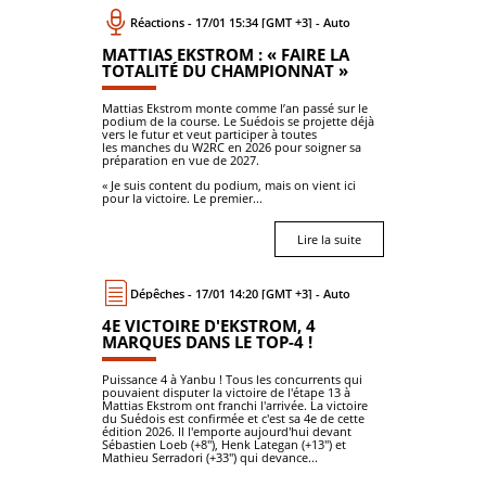
Réactions - 17/01 15:34 [GMT +3] - Auto
MATTIAS EKSTROM : « FAIRE LA
TOTALITÉ DU CHAMPIONNAT »
Mattias Ekstrom monte comme l’an passé sur le
podium de la course. Le Suédois se projette déjà
vers le futur et veut participer à toutes
les manches du W2RC en 2026 pour soigner sa
préparation en vue de 2027.
« Je suis content du podium, mais on vient ici
pour la victoire. Le premier...
Lire la suite
Dépêches - 17/01 14:20 [GMT +3] - Auto
4E VICTOIRE D'EKSTROM, 4
MARQUES DANS LE TOP-4 !
Puissance 4 à Yanbu ! Tous les concurrents qui
pouvaient disputer la victoire de l'étape 13 à
Mattias Ekstrom ont franchi l'arrivée. La victoire
du Suédois est confirmée et c'est sa 4e de cette
édition 2026. Il l'emporte aujourd'hui devant
Sébastien Loeb (+8"), Henk Lategan (+13") et
Mathieu Serradori (+33") qui devance...