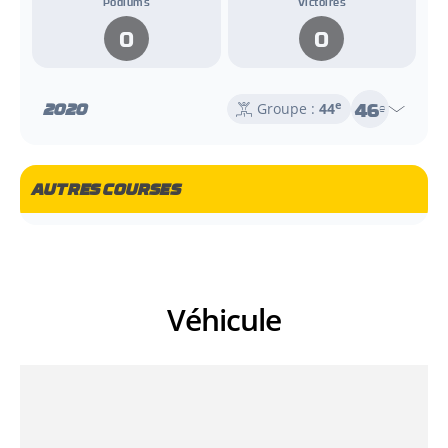
Podiums
Victoires
0
0
46
2020
e
Groupe :
44
e
AUTRES COURSES
Véhicule