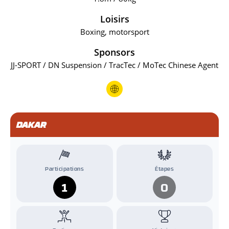
Loisirs
Boxing, motorsport
Sponsors
JJ-SPORT / DN Suspension / TracTec / MoTec Chinese Agent
DAKAR
Participations
Étapes
1
0