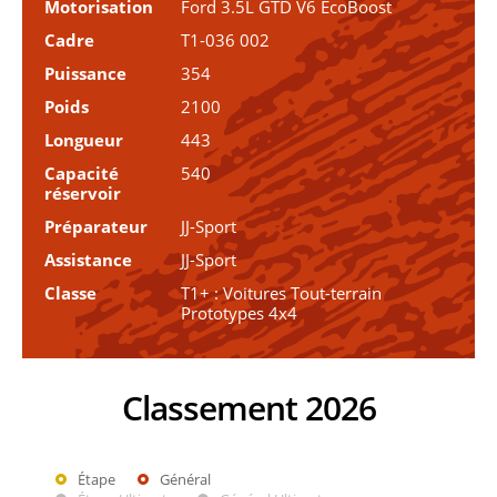
Motorisation
Ford 3.5L GTD V6 EcoBoost
Cadre
T1-036 002
Puissance
354
Poids
2100
Longueur
443
Capacité
540
réservoir
Préparateur
JJ-Sport
Assistance
JJ-Sport
Classe
T1+ : Voitures Tout-terrain
Prototypes 4x4
Classement 2026
Étape
Général