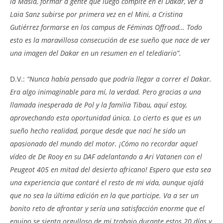
la Masía, formar a gente que luego compite en el Dakar, ver a
Laia Sanz subirse por primera vez en el Mini, a Cristina
Gutiérrez formarse en los campus de Féminas Offroad… Todo
esto es la maravillosa consecución de ese sueño que nace de ver
una imagen del Dakar en un resumen en el telediario”.
D.V.:
“Nunca había pensado que podría llegar a correr el Dakar.
Era algo inimaginable para mí, la verdad. Pero gracias a una
llamada inesperada de Pol y la familia Tibau, aquí estoy,
aprovechando esta oportunidad única. Lo cierto es que es un
sueño hecho realidad, porque desde que nací he sido un
apasionado del mundo del motor. ¡Cómo no recordar aquel
vídeo de De Rooy en su DAF adelantando a Ari Vatanen con el
Peugeot 405 en mitad del desierto africano! Espero que esta sea
una experiencia que contaré el resto de mi vida, aunque ojalá
que no sea la última edición en la que participe. Va a ser un
bonito reto de afrontar y sería una satisfacción enorme que el
equipo se sienta orgulloso de mi trabajo durante estos 20 días y,