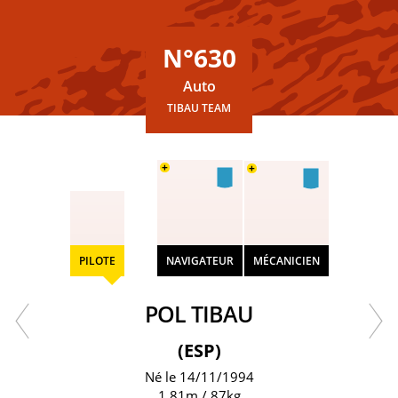
N°630
Auto
TIBAU TEAM
+
+
PILOTE
NAVIGATEUR
MÉCANICIEN
POL TIBAU
(ESP)
Né le 14/11/1994
1.81m / 87kg