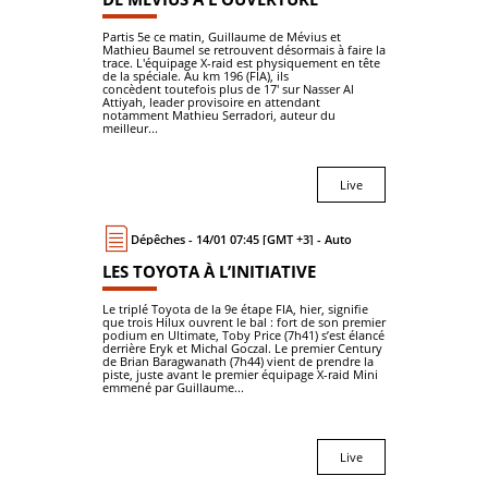
Partis 5e ce matin, Guillaume de Mévius et
Mathieu Baumel se retrouvent désormais à faire la
trace. L'équipage X-raid est physiquement en tête
de la spéciale. Au km 196 (FIA), ils
concèdent toutefois plus de 17' sur Nasser Al
Attiyah, leader provisoire en attendant
notamment Mathieu Serradori, auteur du
meilleur...
Live
Dépêches - 14/01 07:45 [GMT +3] - Auto
LES TOYOTA À L’INITIATIVE
Le triplé Toyota de la 9e étape FIA, hier, signifie
que trois Hilux ouvrent le bal : fort de son premier
podium en Ultimate, Toby Price (7h41) s’est élancé
derrière Eryk et Michal Goczal. Le premier Century
de Brian Baragwanath (7h44) vient de prendre la
piste, juste avant le premier équipage X-raid Mini
emmené par Guillaume...
Live