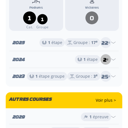
Podiums
Victoires
1
0
1
Cat.
Groupe
22
2025
e
1
étape
Groupe :
17
e
2
2024
1
étape
e
25
2023
e
1
étape groupe
Groupe :
3
e
AUTRES COURSES
Voir plus >
2029
1
épreuve