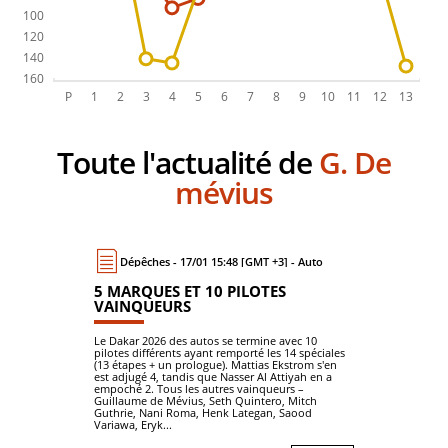
Toute l'actualité de
G. De
mévius
Dépêches - 17/01 15:48 [GMT +3] - Auto
5 MARQUES ET 10 PILOTES
VAINQUEURS
Le Dakar 2026 des autos se termine avec 10
pilotes différents ayant remporté les 14 spéciales
(13 étapes + un prologue). Mattias Ekstrom s'en
est adjugé 4, tandis que Nasser Al Attiyah en a
empoché 2. Tous les autres vainqueurs –
Guillaume de Mévius, Seth Quintero, Mitch
Guthrie, Nani Roma, Henk Lategan, Saood
Variawa, Eryk...