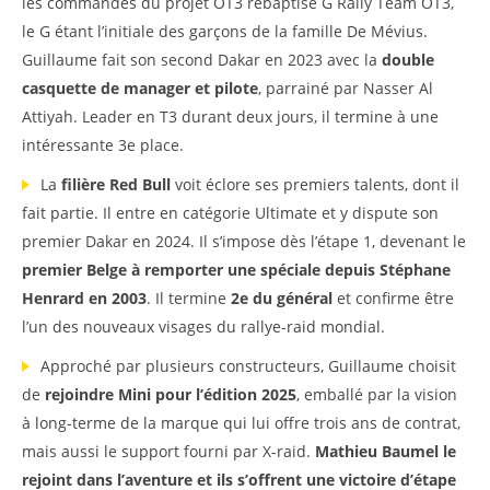
les commandes du projet OT3 rebaptisé G Rally Team OT3,
le G étant l’initiale des garçons de la famille De Mévius.
Guillaume fait son second Dakar en 2023 avec la
double
casquette de manager et pilote
, parrainé par Nasser Al
Attiyah. Leader en T3 durant deux jours, il termine à une
intéressante 3e place.
La
filière Red Bull
voit éclore ses premiers talents, dont il
fait partie. Il entre en catégorie Ultimate et y dispute son
premier Dakar en 2024. Il s’impose dès l’étape 1, devenant le
premier Belge à remporter une spéciale depuis Stéphane
Henrard en 2003
. Il termine
2e du général
et confirme être
l’un des nouveaux visages du rallye-raid mondial.
Approché par plusieurs constructeurs, Guillaume choisit
de
rejoindre Mini pour l’édition 2025
, emballé par la vision
à long-terme de la marque qui lui offre trois ans de contrat,
mais aussi le support fourni par X-raid.
Mathieu Baumel le
rejoint dans l’aventure et ils s’offrent une victoire d’étape