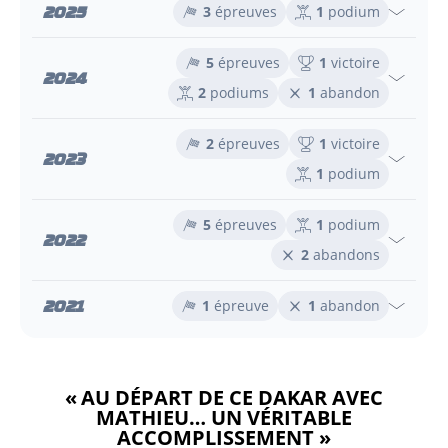
2025
3
épreuves
1
podium
5
épreuves
1
victoire
2024
2
podiums
1
abandon
2
épreuves
1
victoire
2023
1
podium
5
épreuves
1
podium
2022
2
abandons
2021
1
épreuve
1
abandon
« AU DÉPART DE CE DAKAR AVEC
MATHIEU… UN VÉRITABLE
ACCOMPLISSEMENT »