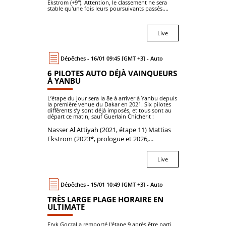
Ekstrom (+9''). Attention, le classement ne sera
stable qu'une fois leurs poursuivants passés....
Live
Dépêches - 16/01 09:45 [GMT +3] - Auto
6 PILOTES AUTO DÉJÀ VAINQUEURS
À YANBU
L’étape du jour sera la 8e à arriver à Yanbu depuis
la première venue du Dakar en 2021. Six pilotes
différents s’y sont déjà imposés, et tous sont au
départ ce matin, sauf Guerlain Chicherit :
Nasser Al Attiyah (2021, étape 11) Mattias
Ekstrom (2023*, prologue et 2026,...
Live
Dépêches - 15/01 10:49 [GMT +3] - Auto
TRÈS LARGE PLAGE HORAIRE EN
ULTIMATE
Eryk Goczal a remporté l'étape 9 après être parti