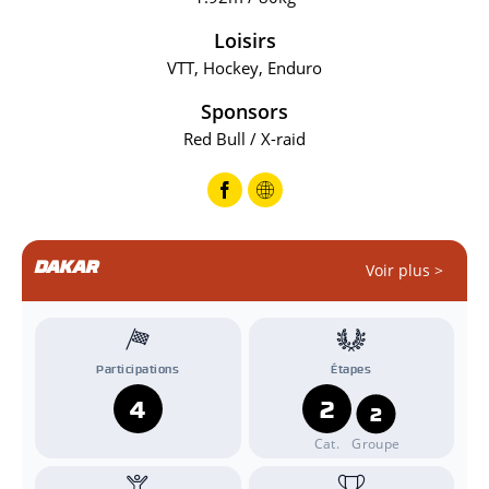
Loisirs
VTT, Hockey, Enduro
Sponsors
Red Bull / X-raid
DAKAR
Voir plus >
Participations
Étapes
4
2
2
Cat.
Groupe