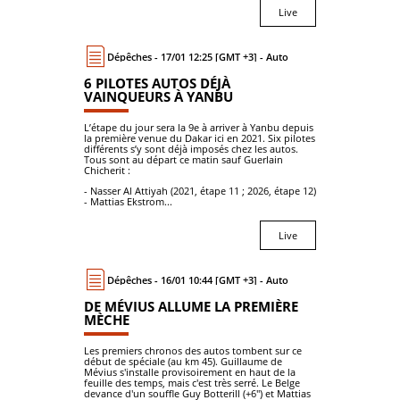
Live
Dépêches - 17/01 12:25 [GMT +3] - Auto
6 PILOTES AUTOS DÉJÀ
VAINQUEURS À YANBU
L’étape du jour sera la 9e à arriver à Yanbu depuis
la première venue du Dakar ici en 2021. Six pilotes
différents s’y sont déjà imposés chez les autos.
Tous sont au départ ce matin sauf Guerlain
Chicherit :
- Nasser Al Attiyah (2021, étape 11 ; 2026, étape 12)
- Mattias Ekstrom...
Live
Dépêches - 16/01 10:44 [GMT +3] - Auto
DE MÉVIUS ALLUME LA PREMIÈRE
MÈCHE
Les premiers chronos des autos tombent sur ce
début de spéciale (au km 45). Guillaume de
Mévius s'installe provisoirement en haut de la
feuille des temps, mais c'est très serré. Le Belge
devance d'un souffle Guy Botterill (+6'') et Mattias