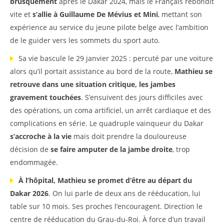
brusquement
après le Dakar 2024, mais le Français rebondit
vite et
s’allie à Guillaume De Mévius
et Mini
, mettant son
expérience au service du jeune pilote belge avec l’ambition
de le guider vers les sommets du sport auto.
Sa vie bascule le 29 janvier 2025 : percuté par une voiture
alors qu’il portait assistance au bord de la route,
Mathieu se
retrouve dans une situation critique, les jambes
gravement touchées
. S’ensuivent des jours difficiles avec
des opérations, un coma artificiel, un arrêt cardiaque et des
complications en série. Le quadruple vainqueur du Dakar
s’accroche à la vie
mais doit prendre la douloureuse
décision de
se faire amputer de la jambe droite
, trop
endommagée.
À l’hôpital, Mathieu se promet d’être au départ du
Dakar 2026
. On lui parle de deux ans de rééducation, lui
table sur 10 mois. Ses proches l’encouragent. Direction le
centre de rééducation du Grau-du-Roi. À force d’un travail