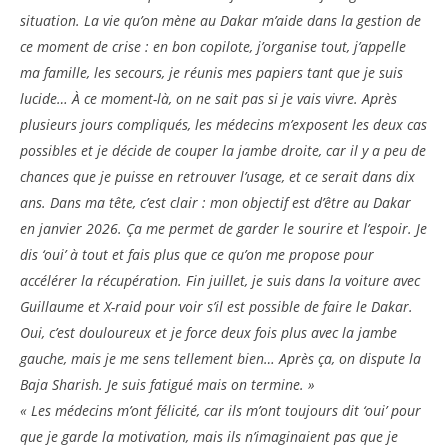
situation. La vie qu’on mène au Dakar m’aide dans la gestion de
ce moment de crise : en bon copilote, j’organise tout, j’appelle
ma famille, les secours, je réunis mes papiers tant que je suis
lucide… À ce moment-là, on ne sait pas si je vais vivre. Après
plusieurs jours compliqués, les médecins m’exposent les deux cas
possibles et je décide de couper la jambe droite, car il y a peu de
chances que je puisse en retrouver l’usage, et ce serait dans dix
ans. Dans ma tête, c’est clair : mon objectif est d’être au Dakar
en janvier 2026. Ça me permet de garder le sourire et l’espoir. Je
dis ‘oui’ à tout et fais plus que ce qu’on me propose pour
accélérer la récupération. Fin juillet, je suis dans la voiture avec
Guillaume et X-raid pour voir s’il est possible de faire le Dakar.
Oui, c’est douloureux et je force deux fois plus avec la jambe
gauche, mais je me sens tellement bien… Après ça, on dispute la
Baja Sharish. Je suis fatigué mais on termine. »
« Les médecins m’ont félicité, car ils m’ont toujours dit ‘oui’ pour
que je garde la motivation, mais ils n’imaginaient pas que je