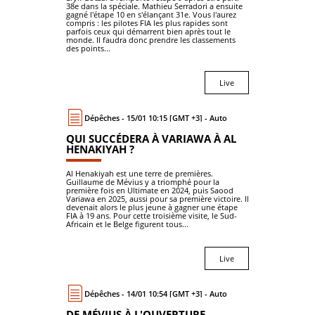
38e dans la spéciale. Mathieu Serradori a ensuite
gagné l'étape 10 en s'élançant 31e. Vous l'aurez
compris : les pilotes FIA les plus rapides sont
parfois ceux qui démarrent bien après tout le
monde. Il faudra donc prendre les classements
des points...
Live
Dépêches - 15/01 10:15 [GMT +3] - Auto
QUI SUCCÉDERA À VARIAWA À AL
HENAKIYAH ?
Al Henakiyah est une terre de premières.
Guillaume de Mévius y a triomphé pour la
première fois en Ultimate en 2024, puis Saood
Variawa en 2025, aussi pour sa première victoire. Il
devenait alors le plus jeune à gagner une étape
FIA à 19 ans. Pour cette troisième visite, le Sud-
Africain et le Belge figurent tous...
Live
Dépêches - 14/01 10:54 [GMT +3] - Auto
DE MÉVIUS À L'OUVERTURE