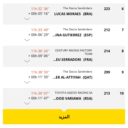
The Dacia Sandriders
11h 32' 36''
223
6
+ 00h 05' 16''
LUCAS MORAES
(BRA)
The Dacia Sandriders
11h 33' 49''
212
7
+ 00h 06' 29''
CRISTINA GUTIERREZ
(ESP)
CENTURY RACING FACTORY
11h 36' 26''
214
8
TEAM
+ 00h 09' 06''
MATHIEU SERRADORI
(FRA)
The Dacia Sandriders
11h 38' 59''
299
9
+ 00h 11' 39''
NASSER AL-ATTIYAH
(QAT)
TOYOTA GAZOO RACING SA
11h 39' 07''
213
10
+ 00h 11' 47''
SAOOD VARIAWA
(RSA)
المزيد