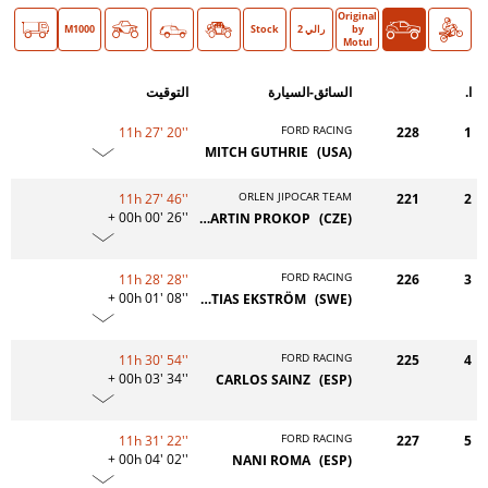
Original
دراجة
سيارات
O >
by
رالي 2
Stock
Classic
M1000
Motul
ا.
السائق-السيارة
التوقيت
FORD RACING
11h 27' 20''
228
1
MITCH GUTHRIE
(USA)
ORLEN JIPOCAR TEAM
11h 27' 46''
221
2
+ 00h 00' 26''
MARTIN PROKOP
(CZE)
FORD RACING
11h 28' 28''
226
3
+ 00h 01' 08''
MATTIAS EKSTRÖM
(SWE)
FORD RACING
11h 30' 54''
225
4
+ 00h 03' 34''
CARLOS SAINZ
(ESP)
FORD RACING
11h 31' 22''
227
5
+ 00h 04' 02''
NANI ROMA
(ESP)