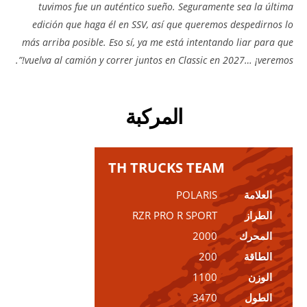
tuvimos fue un auténtico sueño. Seguramente sea la última
edición que haga él en SSV, así que queremos despedirnos lo
más arriba posible. Eso sí, ya me está intentando liar para que
vuelva al camión y correr juntos en Classic en 2027… ¡veremos!”.
المركبة
TH TRUCKS TEAM
العلامة
POLARIS
الطراز
RZR PRO R SPORT
المحرك
2000
الطاقة
200
الوزن
1100
الطول
3470