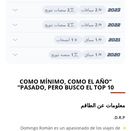
2023
2
سباقات
2
منصات تتويج
2022
2
سباقات
2
منصات تتويج
2021
1
سباق
1
انسحاب
2020
1
سباق
1
منصة تتويج
“COMO MÍNIMO, COMO EL AÑO
PASADO, PERO BUSCO EL TOP 10”
معلومات عن الطاقم
D.R.P.
Domingo Román es un apasionado de los viajes de