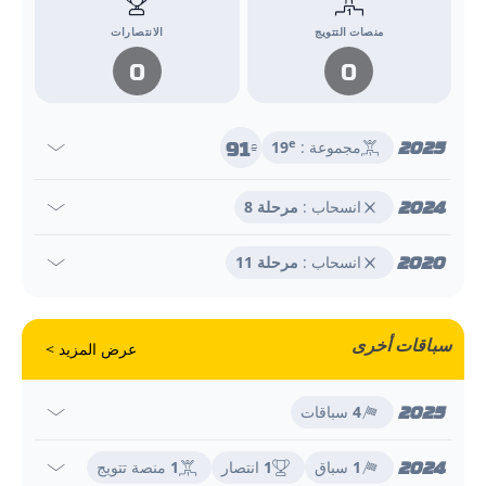
منصات التتويج
الانتصارات
0
0
91
2025
e
مجموعة :
19
e
2024
انسحاب :
مرحلة 8
2020
انسحاب :
مرحلة 11
سباقات أخرى
عرض المزيد >
2025
4
سباقات
2024
1
سباق
1
انتصار
1
منصة تتويج