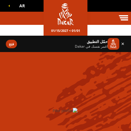
AR
الم داكار
01/01 > 01/15/2027
حمّل التطبيق
✕
فتح
اغمر نفسك في Dakar