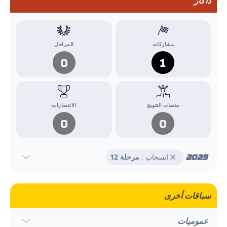
داكار
مشاركات
المراحل
0
1
منصات التتويج
الانتصارات
0
0
2025
انسحاب :
مرحلة 12
سباقات أخرى
عمومیات