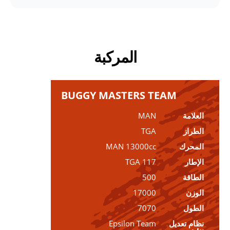
المركبة
BUGGY MASTERS TEAM
العلامة
MAN
الطراز
TGA
المحرك
MAN 13000cc
الإطار
TGA 117
الطاقة
500
الوزن
17000
الطول
7070
نظام تعديل
Epsilon Team