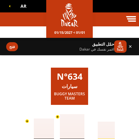
AR
الم داكار
01/01 > 01/15/2027
حمّل التطبيق
✕
فتح
اغمر نفسك في Dakar
N°634
سيارات
BUGGY MASTERS
TEAM
+
+