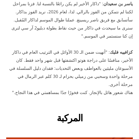
ياسر بن سعيدان
: "داكار الأخير لم يكن رائعًا بالنسبة لنا. فزنا بمراحل
لكننا لم نتمكن من الفوز بالرالي. لذا، لعام 2026، نريد الفوز بداكار.
سأتسابق مع فريق ناصر ريسينغ. عملنا طوال الموسم لداكار المُقبل.
سنرى ما سيحدث في داكار من حيث نقاط بطولة دبليو2 آر سي لنرى
إن كنا سنستمر في الموسم."
كزافييه فليك
: "أنهيت ضمن الـ 30 الأوائل في الترتيب العام في داكار
الأخير، منافسًا على دراجة هوتو اكتشفتها قبل شهر واحد فقط. كان
الأسبوعان مليئين بالعواطف وبعض التحديات: فقدان دليل السلسلة في
مرحلة واحدة وسحبي من زميلي بحزام لـ 30 كلم عبر الرمال في
مرحلة أخرى.
هناك شعور هائل بالإنجاز. كنت فخورًا جدًا بمساهمتي في هذا النجاح."
المركبة