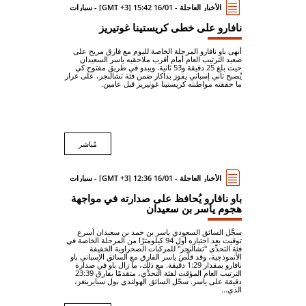
الأخبار العاجلة - 16/01 15:42 [GMT +3] - سيارات
نافارو على خطى كريستينا غوتيريز
أنهى باو نافارو المرحلة الخاصة لليوم مع فارق مريح على
صعيد الترتيب العام أمام أقرب ملاحقيه ياسر السعيدان
حيث بلغ 25 دقيقة و53 ثانية. ويبدو في طريق مفتوح كي
يُصبح ثاني إسباني يفوز بداكار ضمن فئة تشالنجر، على غرار
ما حققته مواطنته كريستينا غوتيريز قبل عامين.
مُباشر
الأخبار العاجلة - 16/01 12:36 [GMT +3] - سيارات
باو نافارو يُحافظ على صدارته في مواجهة
هجوم ياسر بن سعيدان
سجَّل السائق السعودي ياسر بن حمد بن سعيدان أسرع
توقيت بعد اجتيازه أول 94 كيلومترًا من المرحلة الخاصة في
فئة التحدِّي "تشالنجر" للمركبات الصحراوية الخفيفة
الأنموذجية، وقد قلَّصَ ياسر الفارق مع السائق الإسباني باو
نافارو بمقدار 1:29 دقيقة. مع ذلك، ما زال باو في صدارة
الترتيب العام المؤقت لفئة التحدِّي، متقدمًا بفارق 23:39
دقيقة على ياسر. سجّل السائق الهولندي بول سبايرينغز،
الذي...