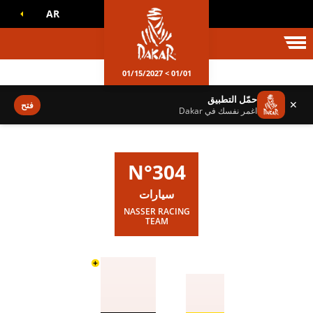
AR
الم داكار
01/01 > 01/15/2027
حمّل التطبيق
✕
فتح
اغمر نفسك في Dakar
N°304
سيارات
NASSER RACING
TEAM
+