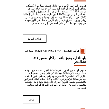
قدّمت المرحلة الأخيرة من داكار 2026 سيناريو لا يُصدَّق،
يُضاف إلى تاريخ الرياضة العالمية إلى جانب ختام طواف
فرنسا 1989 (1- ليموند > 8 ثوان > 2- فينيون) أو الوقت
الإضافي لنهائي يورو 2000 الذي فازت به فرنسا على إيطاليا
(2-1). في الدراجات النارية، تفوّق لوسيانو بينافيديس على
ريكي برابيك بفارق قياسي بلغ ثانيتين فقط، في أكبر عودة
من بعيد شهدها داكار على الإطلاق، إثر خطأ ملاحي...
قراءة المزيد
الأخبار العاجلة - 17/01 14:55 [GMT +3] - سيارات
باو نافارو يفوز بلقب داكار ضمن فئة
تشالنجر
حسم باو نافارو الفوز بلقب فئة تشالنجر لصالحه مع بلوغه
خطّ نهاية داكار 2026! حيث تقدّم على ياسر السعيدان
بفارق 23 دقيقة و22 ثانية وأصبح ثاني إسباني يفوز باللقب
بعد كريستينا غوتيريز في 2024. وأكمل بطل العالم نيكولاس
كافيلياسو منصة التتويج (بفارق 35 دقيقة و52 ثانية) متقدماً
بدقيقة واحدة و17 ثانية عن صاحب المركز الرابع لوكاس
ديل ريو.
مُباشر