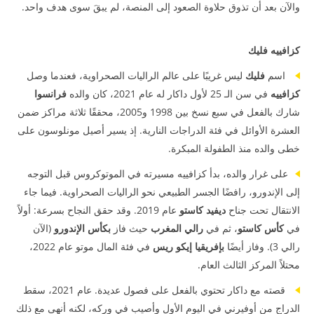
والآن بعد أن تذوق حلاوة الصعود إلى المنصة، لم يبقَ سوى هدف واحد.
كزافييه فليك
اسم
فليك
ليس غريبًا على عالم الراليات الصحراوية، فعندما وصل
كزافييه
في سن الـ 25 لأول داكار له عام 2021، كان والده
فرانسوا
شارك بالفعل في سبع نسخ بين 1998 و2005، محققًا ثلاثة مراكز ضمن
العشرة الأوائل في فئة الدراجات النارية. إذ يسير أصيل مونلوسون على
خطى والده منذ الطفولة المبكرة.
على غرار والده، بدأ كزافييه مسيرته في الموتوكروس قبل التوجه
إلى الإندورو، رافضًا الجسر الطبيعي نحو الراليات الصحراوية. فيما جاء
الانتقال تحت جناح
ديفيد كاستو
عام 2019. وقد حقق النجاح بسرعة: أولاً
في
كأس كاستو
، ثم في
رالي المغرب
حيث فاز
بكأس الإندورو
(الآن
رالي 3). وفاز أيضًا
بإفريقيا إيكو ريس
في فئة المال موتو عام 2022،
محتلاً المركز الثالث العام.
قصته مع داكار تحتوي بالفعل على فصول عديدة. عام 2021، سقط
الدراج من أوفيرني في اليوم الأول وأصيب في وركه، لكنه أنهى مع ذلك