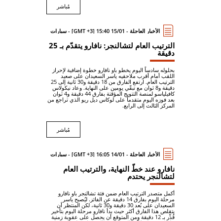
مُباشر
الأخبار العاجلة - 15/01 15:40 [GMT +3] - سيارات
الترتيب العام لتشالنجر: نافارو يتقدّم بـ 25
دقيقة
بحلوله سادساً اليوم يخطو باو نافارو خطوة إضافية لإحراز
اللقب أمام أقرب ملاحقيه ياسر السعيدان على صعيد
الترتيب العام. ارتفع الفارق من 18 دقيقة و30 ثانية إلى 25
دقيقة و8 ثوان مع تبقّي يومين على النهاية. وعاد نيكولاس
كافيلياسو لمنصة التتويج المؤقتة بفارق 44 دقيقة و4 ثوان
بعد فوزه اليوم متقدماً على لوكاس ديل ريو الذي تراجع من
المركز الثالث إلى الرابع.
مُباشر
الأخبار العاجلة - 14/01 16:05 [GMT +3] - سيارات
نافارو عند خطّ النهاية، والترتيب العام
لتشالنجر يحتدم
أكمل متصدر الترتيب العام ضمن فئة تشالنجر باو نافارو
مرحلة اليوم بفارق 14 دقيقة عن الفائز. ليُصبح ياسر
السعيدان على بُعد 30 دقيقة و30 ثانية، لكن المنتظر أن
يتقلص هذا الفارق أكثر حيث بدأ نافارو مرحلة اليوم بتأخير
قُدِّر بـ 12 دقيقة ومن المتوقع أن يحصل على عقوبة زمنية