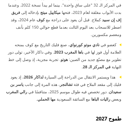
في المركز الـ 32 "على ساق واحدة". بينما لم يبدأ نسخة 2022. وعندما
بدت الأبواب مغلقة لعام 2023، فتحها
ميكاييل ميتج
بإدخاله إلى
فريق
إف إن سبيد
كملاح. قبل أن يعود على دراجة مع
كوف
عام 2024، وقد
اضطر للانسحاب بعد اليوم الثالث بعدما قطع حوالي 150 كلم بأنف
ومعصم مكسورين.
كعضو في
نادي موتو كورنواي
، صنع فليك التاريخ مع كوف بمنحه
العلامة أول فوز لها في
باها المغرب 2023
. وفي داكار الأخير، تولى دور
تطوير مع مصنّع جديد من الصين:
هوتو
. تجربة مجزية، إذ وصل إلى خط
النهاية
في المركز الـ 28
.
هذا ويستمر الانتقال من الدراجة إلى السيارة
لداكار 2026
، إذ يعود
فليك إلى مقعد الملاح في فئة
تشالنجر
، هذه المرة إلى جانب
ياسر بن
سعيدان
. دور تخصص فيه طوال موسم 2025، متنافسًا في
رالي المغرب
وبعض
راليات الباها
مع السائقة السعودية
مها الحملي
.
طموح 2027