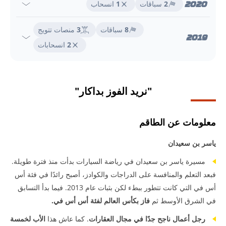
2020
2
سباقات
1
انسحاب
8
سباقات
3
منصات تتويج
2019
2
انسحابات
"نريد الفوز بداكار"
معلومات عن الطاقم
ياسر بن سعيدان
مسيرة ياسر بن سعيدان في رياضة السيارات بدأت منذ فترة طويلة.
فبعد التعلم والمنافسة على الدراجات والكوادز، أصبح رائدًا في فئة أس
أس في التي كانت تتطور ببطء لكن بثبات عام 2013. فيما بدأ التسابق
في الشرق الأوسط ثم
فاز بكأس العالم لفئة أس أس في.
رجل أعمال ناجح جدًا في مجال العقارات
. كما عاش هذا
الأب لخمسة