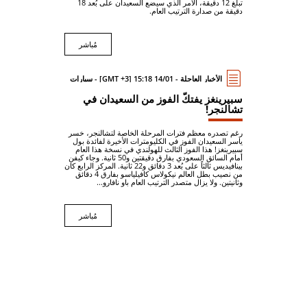
تبلغ 12 دقيقة، الأمر الذي سيضع السعيدان على بُعد 18
دقيقة من صدارة الترتيب العام.
مُباشر
الأخبار العاجلة - 14/01 15:18 [GMT +3] - سيارات
سبيرينغز يفتكّ الفوز من السعيدان في
تشالنجر!
رغم تصدره معظم فترات المرحلة الخاصة لتشالنجر، خسر
ياسر السعيدان الفوز في الكليومترات الأخيرة لفائدة بول
سبيرينغز! هذا الفوز الثالث للهولندي في نسخة هذا العام
أمام السائق السعودي بفارق دقيقتين و50 ثانية. وجاء كيفن
بينافيديس ثالثاً على بُعد 3 دقائق و22 ثانية. المركز الرابع كان
من نصيب بطل العالم نيكولاس كافيلياسو بفارق 4 دقائق
وثانيتين. ولا يزال متصدر الترتيب العام باو نافارو...
مُباشر