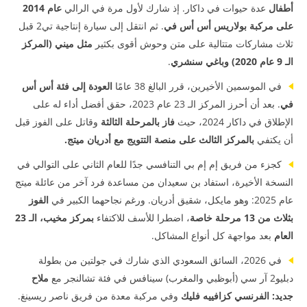
أطفال
عدة حيوات في داكار. إذ شارك لأول مرة في الرالي
عام 2014
على مركبة بولاريس أس أس في
. ثم انتقل إلى سيارة إنتاجية تي2 قبل
ثلاث مشاركات متتالية على متن وحوش أقوى بكثير
مثل ميني (المركز
الـ 9 عام 2020) وباغي سنشري
.
في الموسمين الأخيرين، قرر البالغ 38 عامًا
العودة إلى فئة أس أس
في
. بعد أن أحرز المركز الـ 23 عام 2023، حقق أفضل أداء له على
الإطلاق في داكار 2024، حيث
فاز بالمرحلة الثالثة
وقاتل على الفوز قبل
أن يكتفي
بالمركز الثالث على منصة التتويج مع أدريان ميتج.
كجزء من فريق إم إم بي التنافسي جدًا للعام الثاني على التوالي في
النسخة الأخيرة، استفاد بن سعيدان من مساعدة فرد آخر من عائلة ميتج
عام 2025: وهو مايكل، شقيق أدريان. ورغم نجاحهما الكبير في
الفوز
بثلاث من 13 مرحلة خاصة
، اضطرا للأسف للاكتفاء
بمركز مخيب، الـ 23
العام
بعد مواجهة كل أنواع المشاكل.
في 2026، السائق السعودي الذي شارك في جولتين من بطولة
دبليو2 آر سي (أبوظبي والمغرب) سينافس في فئة تشالنجر مع
ملاح
جديد: الفرنسي كزافييه فليك
وفي مركبة معدة من فريق ناصر ريسينغ.