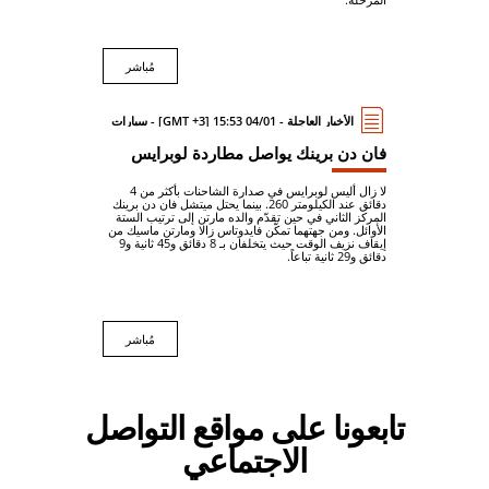
مُباشر
الأخبار العاجلة - 04/01 15:53 [GMT +3] - سيارات
فان دن برينك يواصل مطاردة لوبرايس
لا زال أليس لوبرايس في صدارة الشاحنات بأكثر من 4
دقائق عند الكيلومتر 260. بينما يحتل ميتشل فان دن برينك
المركز الثاني في حين تقدّم والده مارتن إلى ترتيب الستة
الأوائل. ومن جهتهما تمكّن فايدوتاس زالا ومارتن ماسيك من
إيقاف نزيف الوقت حيث يتخلفان بـ 8 دقائق و45 ثانية و9
دقائق و29 ثانية تباعاً.
مُباشر
تابعونا على مواقع التواصل
الاجتماعي