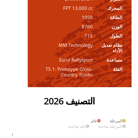
المحرك
FPT 13,000 cc
الطاقة
1050
الوزن
8760
الطول
715
نظام تعديل
MM Technology
الأداء
مساعدة
Eurol Rallysport
الفئة
T5.1: Prototype Cross-
Country Trucks
التصنيف 2026
المرحلة
عام
المرحلة شاحنة
عام شاحنة