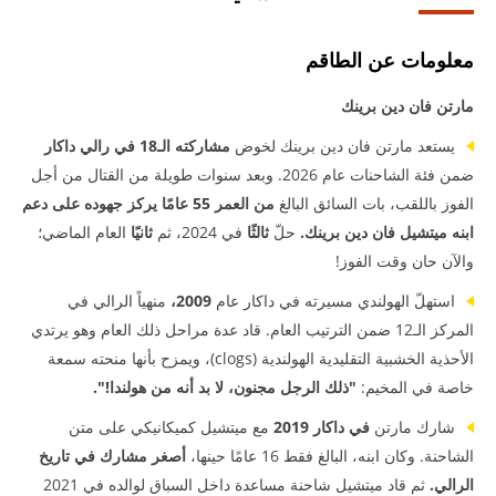
معلومات عن الطاقم
مارتن فان دين برينك
يستعد مارتن فان دين برينك لخوض
مشاركته الـ18 في رالي داكار
ضمن فئة الشاحنات عام 2026. وبعد سنوات طويلة من القتال من أجل
الفوز باللقب، بات السائق البالغ
من العمر 55 عامًا يركز جهوده على دعم
ابنه ميتشيل فان دين برينك.
حلّ
ثالثًا
في 2024، ثم
ثانيًا
العام الماضي؛
والآن حان وقت الفوز!
استهلّ الهولندي مسيرته في داكار عام
2009،
منهياً الرالي في
المركز الـ12 ضمن الترتيب العام. قاد عدة مراحل ذلك العام وهو يرتدي
الأحذية الخشبية التقليدية الهولندية (clogs)، ويمزح بأنها منحته سمعة
خاصة في المخيم:
"ذلك الرجل مجنون، لا بد أنه من هولندا!".
شارك مارتن
في داكار 2019
مع ميتشيل كميكانيكي على متن
الشاحنة. وكان ابنه، البالغ فقط 16 عامًا حينها،
أصغر مشارك في تاريخ
الرالي.
ثم قاد ميتشيل شاحنة مساعدة داخل السباق لوالده في 2021