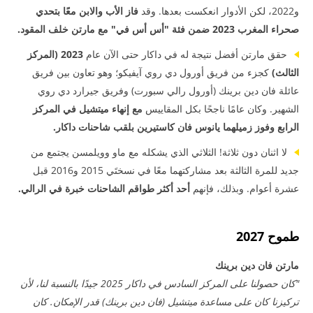
و2022، لكن الأدوار انعكست بعدها. وقد
فاز الأب والابن معًا بتحدي
صحراء المغرب 2023 ضمن فئة "أس أس في" مع مارتن خلف المقود.
حقق مارتن أفضل نتيجة له في داكار حتى الآن عام
2023
(المركز
الثالث)
كجزء من فريق أورول دي روي آيفيكو؛ وهو تعاون بين فريق
عائلة فان دين برينك (أورول رالي سبورت) وفريق جيرارد دي روي
الشهير. وكان عامًا ناجحًا بكل المقاييس
مع إنهاء ميتشيل في المركز
الرابع وفوز زميلهما يانوس فان كاستيرين بلقب شاحنات داكار.
لا اثنان دون ثلاثة! الثلاثي الذي يشكله مع ماو وويلمسن يجتمع من
جديد للمرة الثالثة بعد مشاركتهما معًا في نسختَي 2015 و2016 قبل
عشرة أعوام. وبذلك، فإنهم
أحد أكثر طواقم الشاحنات خبرة في الرالي.
طموح 2027
مارتن فان دين برينك
"كان حصولنا على المركز السادس في داكار 2025 جيدًا بالنسبة لنا، لأن
تركيزنا كان على مساعدة ميتشيل (فان دين برينك) قدر الإمكان. كان