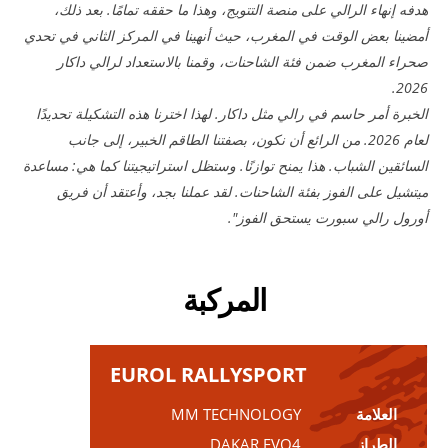
هدفه إنهاء الرالي على منصة التتويج، وهذا ما حققه تمامًا. بعد ذلك،
أمضينا بعض الوقت في المغرب، حيث أنهينا في المركز الثاني في تحدي
صحراء المغرب ضمن فئة الشاحنات، وقمنا بالاستعداد لرالي داكار
2026.
الخبرة أمر حاسم في رالي مثل داكار. لهذا اخترنا هذه التشكيلة تحديدًا
لعام 2026. من الرائع أن نكون، بصفتنا الطاقم الخبير، إلى جانب
السائقين الشباب. هذا يمنح توازنًا. وستظل استراتيجيتنا كما هي: مساعدة
ميتشيل على الفوز بفئة الشاحنات. لقد عملنا بجد، وأعتقد أن فريق
أورول رالي سبورت يستحق الفوز".
المركبة
EUROL RALLYSPORT
العلامة
MM TECHNOLOGY
الطراز
DAKAR EVO4