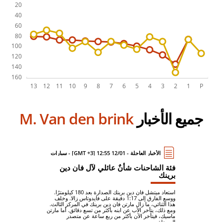
جميع الأخبار
M. Van den brink
الأخبار العاجلة - 12/01 12:55 [GMT +3] - سيارات
فئة الشاحنات شأنٌ عائلي لآل فان دين
برينك
استعاد ميتشل فان دين برينك الصدارة بعد 180 كيلومترًا.
ووسع الفارق إلى 1:17 دقيقة على فايدوتاس زالا. وخلف
هذا الثنائي، ما زال مارتن فان دين برينك في المركز الثالث.
ومع ذلك، يتأخر الأب عن ابنه بأكثر من تسع دقائق. أما مارتن
ماسيك، فيتأخر الآن بأكثر من ربع ساعة عن متصدر
المرحلة.