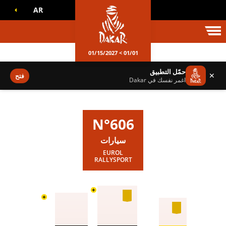
AR
الم داكار
01/01 > 01/15/2027
حمّل التطبيق
✕
فتح
اغمر نفسك في Dakar
N°606
سيارات
EUROL
RALLYSPORT
+
+