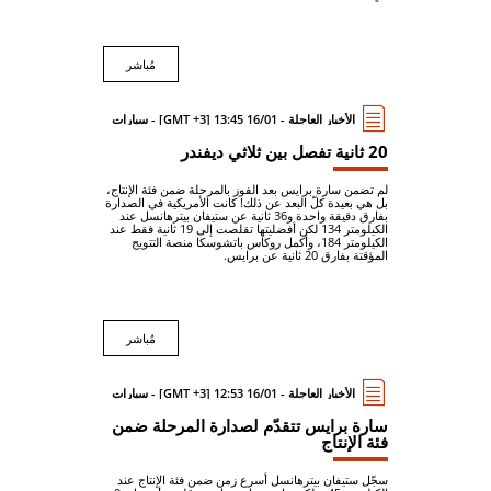
مُباشر
الأخبار العاجلة - 16/01 13:45 [GMT +3] - سيارات
20 ثانية تفصل بين ثلاثي ديفندر
لم تضمن سارة برايس بعد الفوز بالمرحلة ضمن فئة الإنتاج،
بل هي بعيدة كلّ البعد عن ذلك! كانت الأمريكية في الصدارة
بفارق دقيقة واحدة و36 ثانية عن ستيفان بيترهانسل عند
الكيلومتر 134 لكن أفضليتها تقلصت إلى 19 ثانية فقط عند
الكيلومتر 184، وأكمل روكاس باتشوسكا منصة التتويج
المؤقتة بفارق 20 ثانية عن برايس.
مُباشر
الأخبار العاجلة - 16/01 12:53 [GMT +3] - سيارات
سارة برايس تتقدّم لصدارة المرحلة ضمن
فئة الإنتاج
سجّل ستيفان بيترهانسل أسرع زمن ضمن فئة الإنتاج عند