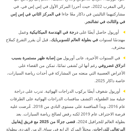
رالي المغرب 2022، حيث أحرزا المركز الأول في إس إس في. في
مشاركتيهما التاليتين في داكار معًا جاءا
في المركز الثاني في إس إس
في والثالث في تشالنجر
.
أوريول حاصل أيضًا على
درجة في الهندسة الميكانيكية
وعمل
مهندسًا لسنوات
في بطولة العالم للسوبربايك
، قبل أن يقرر التفرغ كملاح
محترف.
في السنوات الأخيرة، عانى أوريول
من إصابة ظهر مستمرة بسبب
انزلاق غضروفي
رغم أنها لن تُشفى تمامًا، تمكن من القضاء على
الأعراض العصبية التي منعته من المشاركة في أحداث رياضة السيارات،
خاصة داكار 2025.
أوريول شغوف أيضًا بركوب الدراجات الهوائية. تدرب على دراجة
جبلية منذ الطفولة، اكتشف منافسات الدراجات الهوائية على الطرقات
عام 2016، وبدأ المنافسة على مستوى النادي من 2018. عُرضت عليه
فرصة الاحتراف عام 2019 لكنه رفض لصالح رياضة السيارات. بعد
بطولة العالم للجرافيل 2024،
قضى جزءًا من 2025 مع فريق إيفابيل
البرتغالي للدراجات
، محتلاً المركز الرابع في سباق الزمن الفردي ببطولة