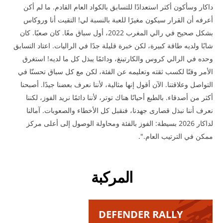
داكار وسأكون أكثر استعدادًا للتسابق بالكواد العام القادم. ما لم أكن
أعرفه أن القرار سيكون مغيرًا للعبة بالنسبة لي! التقيت أنا وروكاس
بشكل صحيح في رالي المغرب 2022، أول سباق معًا. كان صعبًا. كان
شابًا ولديه طاقة كبيرة، لكن خبرة قليلة جدًا في الراليات. اعتاد التسابق
وحده في الرالي كروس والكارتينغ، ودائمًا يبذل كل ما لديه! استغرق
الأمر وقتًا لكسب ثقته وتعليمه عن الفئة، لكن مع كل سباق تحسنّا في
التواصل وعلاقتنا. الآن أقول إنها مثالية، لأننا نعرف بعضنا جيدًا. أصبحنا
أكثر من أصدقاء. بالطبع أحيانًا هناك توتر، لأننا دائمًا نريد الفوز، لكننا
نعرف أننا نبذل قصارى جهدنا، فنقبل كل الأخطاء والصعوبات. آمالنا
لداكار 2026 بسيطة: الفوز بالفئة ومحاولة الوصول إلى أعلى مركز
ممكن في الترتيب العام.".
المركبة
DEFENDER RALLY