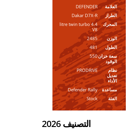
العلامة
DEFENDER
الطراز
Dakar D7X-R
المحرك
4.4 litre twin turbo
V8
الوزن
2485
الطول
481
سعة خزان
550
الوقود
نظام
PRODRIVE
تعديل
الأداء
مساعدة
Defender Rally
الفئة
Stock
التصنيف 2026