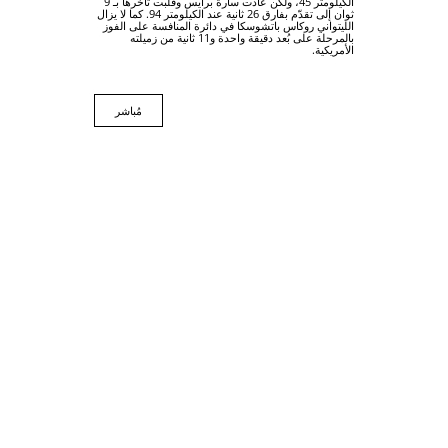
الكيلومتر 45، ولكن عادت سارة برايس وقلبت تأخرها بـ 9
ثوان إلى تقدّم بفارق 26 ثانية عند الكيلومتر 94. كما لا يزال
الليتواني روكاس باتشوسكا في دائرة المنافسة على الفوز
بالمرحلة على بُعد دقيقة واحدة و11 ثانية من زميلته
الأمريكية.
مُباشر