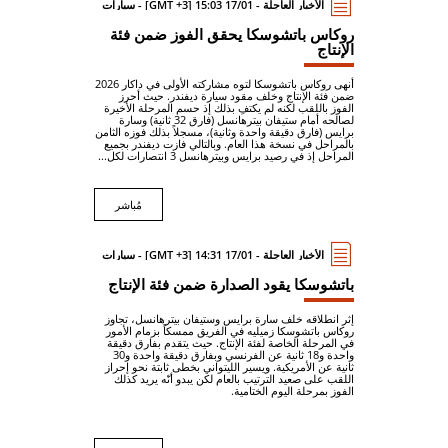
الأخبار العاجلة - 17/01 15:03 [GMT +3] - سيارات
روكاس باتشوسكا يحقق الفوز ضمن فئة
الإنتاج
أنهى روكاس باتشوسكا لتوه مشاركته الأولى في داكار 2026
ضمن فئة الإنتاج وخلف مقود سيارة ديفندر. حيث أحرز
الفوز باللقب لكنه لم يكتفِ بذلك إذ حسم المرحلة الأخيرة
لصالحه أمام ستيفان بيترهانسل (فارق 32 ثانية) وسارة
برايس (فارق دقيقة واحدة وثانية)، مسجلاً بذلك فوزه الثامن
بالمراحل في نسخة هذا العام. وبالتالي فازت ديفندر بجميع
المراحل إذ في رصيد برايس وبيترهانسل 3 انتصارات لكل...
مُباشر
الأخبار العاجلة - 17/01 14:31 [GMT +3] - سيارات
باتشوسكا يقود الصدارة ضمن فئة الإنتاج
إثر انطلاقه خلف سارة برايس وستيفان بيترهانسل، تجاوز
روكاس باتشوسكا زميليه في الفريق ممسكاً بزمام الأمور
في المرحلة الخاصة لفئة الإنتاج. حيث يتقدم بفارق دقيقة
واحدة و18 ثانية عن الفرنسي وبفارق دقيقة واحدة و30
ثانية عن الأمريكية. ويسير الليتواني بخطى ثابتة نحو إحراز
اللقب على صعيد الترتيب بالعام لكن يبدو أنّه يريد كذلك
الفوز بمرحلة اليوم الختامية.