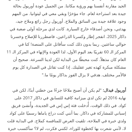
الجيد مقارنة أنفسنا بهم ورؤية مكاننا. من الجميل عودة أوريول بحالة
جيدة بعد استراحة لعام. جاء مؤخرًا وبقي معي في ليتوانيا. من المهم
وجود علاقة جيدة بين السائق والملاح. أوريول رجل رائع وملاح جيد،
يهدئني، ونحن أصدقاء خارج السيارة. كانت لدي مرحلة أولى صعبة في
داكار 2025. انفجر إطار وكسرنا الذراعين، فاضطررنا للإصلاح وخسرنا
حوالي ساعتين. ربما بدون ذلك كنت سأقاتل على المنصة! كنا في
المركز الـ 60 تقريبًا بعد اليوم الأول، لذا العودة والإنهاء في المركز الـ 11
العام كان مذهلاً. كنت محبطًا من البداية لكن لدينا السرعة. صحيح أن
مشكلة مبكرة كهذه تغير عقليتك. إذا كنت تقاتل في الصدارة كل يوم
فالأمر مختلف. هدفي لا يزال الفوز بداكار يومًا ما."
أوريول فيدال:
"لم يكن أن أصبح ملاحًا جزءًا من خطتي أبدًا، لكن في
نهاية 2016 لم تكن لدي ميزانية كافية للتسابق في داكار 2017 على
كواد. في ذلك الوقت، أُدخلت فئة إس إس في الجديدة، وأُنشئ فريق
إسباني للمشاركة في داكار. بما أنني كنت دراج ياماها رسميًا على كواد
ولدي خبرة في الملاحة، تلقيت العرض للمنافسة كملاح. في البداية قلت
لا، لأنني شعرت بها كخطوة للوراء، لكنني فكرت، لم لا؟ سأكتسب خبرة