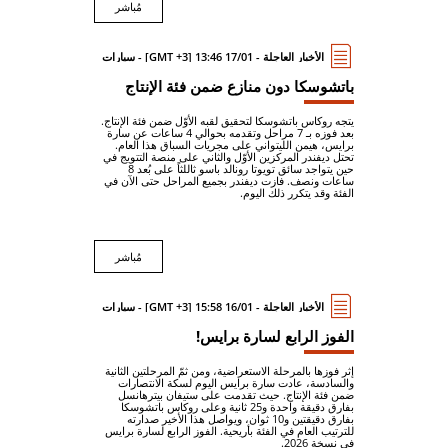
مُباشر
الأخبار العاجلة - 17/01 13:46 [GMT +3] - سيارات
باتشوسكا دون منازع ضمن فئة الإنتاج
يتجه روكاس باتشوسكا لتحقيق لقبه الأوّل ضمن فئة الإنتاج.
بعد فوزه بـ 7 مراحل وتقدمه بحوالي 4 ساعات عن سارة
برايس، هيمن الليتواني على مجريات السباق هذا العام.
تحتل ديفندر المركزين الأوّل والثاني على منصة التتويج في
حين يتواجد سائق تويوتا رونالد باسو ثاللثاً على بُعد 8
ساعات ونصف. فازت ديفندر بجميع المراحل حتى الآن في
الفئة وقد يتكرر ذلك اليوم.
مُباشر
الأخبار العاجلة - 16/01 15:58 [GMT +3] - سيارات
الفوز الرابع لسارة برايس!
إثر فوزها بالمرحلة الاستعراضية، ومن ثمّ المرحلتين الثانية
والسادسة، عادت سارة برايس اليوم لسكة الانتصارات
ضمن فئة الإنتاج. حيث تقدمت على ستيفان بيترهانسل
بفارق دقيقة واحدة و25 ثانية وعلى روكاس باتشوسكا
بفارق دقيقتين و10 ثوان، ويواصل هذا الأخير صدارته
للترتيب العام في الفئة بأريحية. الفوز الرابع لسارة برايس
في نسخة 2026.