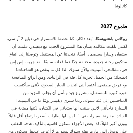
كاتالونيا.
طموح 2027
روكاس باتشيوسكا
: "بعد داكار، كنا نخطط للاستمرار في دبليو 2 آر سي،
لكنني تلقيت مكالمة بشأن هذا المشروع الجديد مع ديفيندر. علمت أن
ستيفان وسارا سينضمان أيضًا، فتحدثنا عن المستقبل وتوصلنا إلى اتفاق.
ستكون رحلة جديدة، مختلفة جدًا عما فعلته سابقًا. لقد جربت إس إس
في، تشالنجر، ألتيميت والآن ستوك، لذا كل ما ينقص هو الشاحنات!
(يضحك) من الجميل تجربة كل فئة في الراليات. ومن الرائع المنافسة
مع فريق مصنعي. أعتقد أنني اتخذت الخيار الصحيح، لأنني سأكتسب
خبرة كبيرة للمستقبل. مشروع جيد ونأمل أن يجلب المزيد من
المنافسين إلى فئة ستوك. ربما سنرى ديفيندر يومًا ما في ألتيميت!
السيارة فاجأتني لأنني ظننت أنها ستعاني في الكثبان، لكنها ممتعة في
القيادة. مقارنة بسيارات تي 1 بلس، لها إطارات أصغر، ارتفاع أقل قليلاً
ووزن أكبر قليلاً، لذا بعض الأجزاء ستكون قاسية بالتأكيد. هدفنا التغلب
على تويوتا، التي فازت بفئة ستوك لسنوات لا أعرف عددها. سيكون من