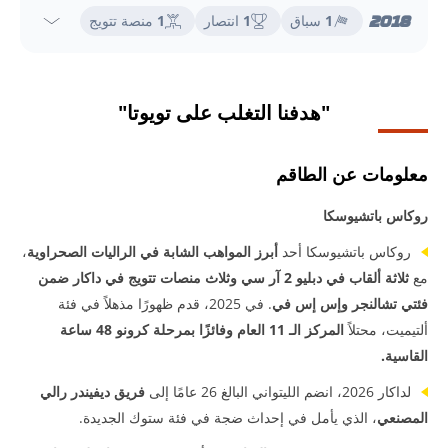
2018
1
سباق
1
انتصار
1
منصة تتويج
"هدفنا التغلب على تويوتا"
معلومات عن الطاقم
روكاس باتشيوسكا
روكاس باتشيوسكا أحد
أبرز المواهب الشابة في الراليات
الصحراوية
،
مع
ثلاثة ألقاب في دبليو 2 آر سي وثلاث منصات تتويج في داكار ضمن
فئتي تشالنجر وإس إس في
. في 2025، قدم ظهورًا مذهلاً في فئة
ألتيميت، محتلاً
المركز الـ 11 العام وفائزًا بمرحلة كرونو 48 ساعة
القاسية.
لداكار 2026، انضم الليتواني البالغ 26 عامًا إلى
فريق ديفيندر رالي
المصنعي
، الذي يأمل في إحداث ضجة في فئة ستوك الجديدة.