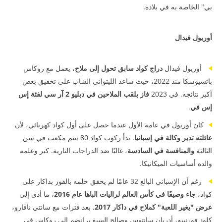
بي" الخاصة به في بلاده.
أوريول فيدال
أوريول فيدال
دراج كواد سابق تحول إلى ملاح
، يعمل مع روكاس
باتشيوسكا منذ 2022، حيث ساعد الليتواني الشاب على تحقيق بعض
أكبر نتائجه. في 2023
فاز بلقب الملاحين في دبليو 2 آر سي لفئة إس
إس في
.
كان أوريول في عامه الأول عندما حصل على أول كواد كهربائي، لأن
عائلته تدير وكالة في إسبانيا
. بدأ ركوب كواد 80 سم مكعب في سن
الثالثة
والمنافسة في السادسة
، غالبًا ضد الدراجات النارية. كبر وعلمه
والده أساسيات الميكانيكا.
رغم أن الإسباني البالغ 32 عامًا لم يحقق حلمه بالفوز بداكار على
كواد،
جاء وصيفًا في كأس العالم لراليات الباها عام 2016
، ما أدى إلى
عرض "يغير اللعبة" كملاح في داكار 2017
. بعد فترات مع سانتي نافارو،
كلود فورنييه، أدريان سانتوس وصالح السيف، انضم إلى روكاس في