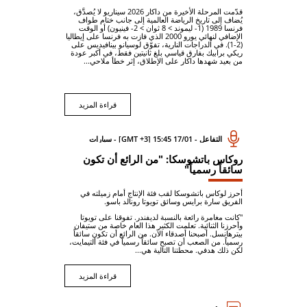
قدّمت المرحلة الأخيرة من داكار 2026 سيناريو لا يُصدَّق،
يُضاف إلى تاريخ الرياضة العالمية إلى جانب ختام طواف
فرنسا 1989 (1- ليموند > 8 ثوان > 2- فينيون) أو الوقت
الإضافي لنهائي يورو 2000 الذي فازت به فرنسا على إيطاليا
(2-1). في الدراجات النارية، تفوّق لوسيانو بينافيديس على
ريكي برابيك بفارق قياسي بلغ ثانيتين فقط، في أكبر عودة
من بعيد شهدها داكار على الإطلاق، إثر خطأ ملاحي...
قراءة المزيد
التفاعل - 17/01 15:45 [GMT +3] - سيارات
روكاس باتشوسكا: "من الرائع أن تكون
سائقاً رسمياً"
أحرز لوكاس باتشوسكا لقب فئة الإنتاج أمام زميلته في
الفريق سارة برايس وسائق تويوتا رونالد باسو.
"كانت مغامرة رائعة بالنسبة لديفندر. تفوقنا على تويوتا
وأحرزنا الثنائية. تعلمت الكثير هذا العام خاصة من ستيفان
بيترهانسل. أصبحنا أصدقاء الآن. من الرائع أن تكون سائقاً
رسمياً. من الصعب أن تصبح سائقاً رسمياً في فئة ألتيمايت،
لكن ذلك هدفي. محطتنا التالية هي...
قراءة المزيد