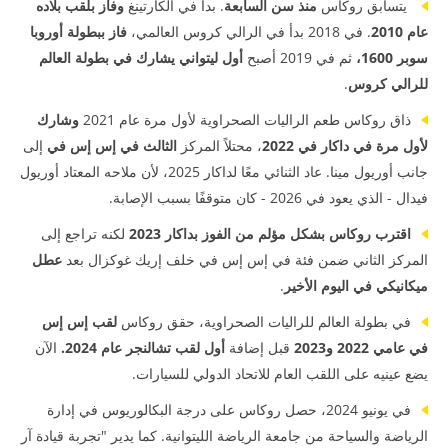
يتسابق روكاس
منذ سن السابعة
. بدأ في الكارتينغ
وفاز بلقب بلاده
عام 2010
. في 2018 بدأ في الرالي كروس العالمي،
فاز ببطولة أوروبا
سوبر 1600،
ثم في 2019 أصبح
أول ليتواني يشارك في بطولة العالم
للرالي كروس
.
ذاق روكاس طعم الراليات الصحراوية لأول مرة عام 2021
وشارك
لأول مرة في داكار في 2022
، محتلاً المركز
الثالث في إس إس في
إلى
جانب أوريول مينا. عاد الثنائي معًا لداكار 2025، لأن ملاحه المعتاد أوريول
فيدال - الذي يعود في 2026 - كان متوقفًا بسبب الإصابة.
اقترب روكاس بشكل مؤلم من الفوز بداكار 2023
لكنه تراجع إلى
المركز الثاني ضمن فئة في إس إس في خلف إريك غوكزال بعد
عطل
ميكانيكي في اليوم الأخير
.
في بطولة العالم للراليات الصحراوية، حقق روكاس
لقب إس إس
في عامي 2022 و2023
قبل إضافة
أول لقب تشالنجر عام 2024.
الآن
يضع عينيه على اللقب العام للاتحاد الدولي للسيارات.
في يونيو 2024، حصل روكاس على درجة البكالوريوس في إدارة
الرياضة والسياحة من جامعة الرياضة الليتوانية. كما يدير "تجربة قيادة آر