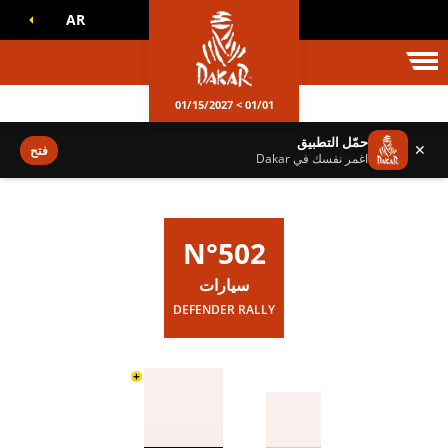
AR
الم داكار
01/01 > 01/15/2027
حمّل التطبيق
✕
فتح
اغمر نفسك في Dakar
N°502
سيارات
DEFENDER RALLY
+