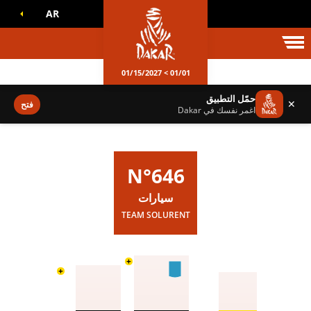
AR
الم داكار
01/01 > 01/15/2027
حمّل التطبيق
✕
فتح
اغمر نفسك في Dakar
N°646
سيارات
TEAM SOLURENT
+
+