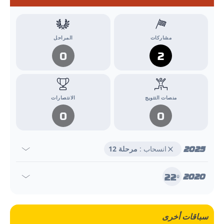
مشاركات
المراحل
0
2
منصات التتويج
الانتصارات
0
0
2025
انسحاب :
مرحلة 12
22
2020
e
سباقات أخرى