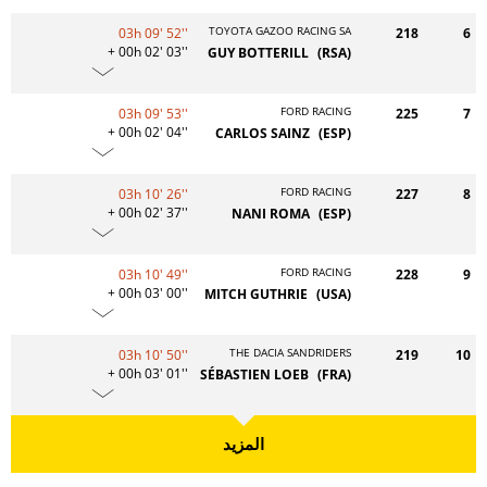
TOYOTA GAZOO RACING SA
03h 09' 52''
218
6
+ 00h 02' 03''
GUY BOTTERILL
(RSA)
FORD RACING
03h 09' 53''
225
7
+ 00h 02' 04''
CARLOS SAINZ
(ESP)
FORD RACING
03h 10' 26''
227
8
+ 00h 02' 37''
NANI ROMA
(ESP)
FORD RACING
03h 10' 49''
228
9
+ 00h 03' 00''
MITCH GUTHRIE
(USA)
THE DACIA SANDRIDERS
03h 10' 50''
219
10
+ 00h 03' 01''
SÉBASTIEN LOEB
(FRA)
المزيد