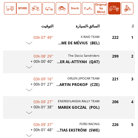
Original
دراجة
سيارات
O >
by
رالي 2
Stock
Classic
M1000
Motul
ا.
السائق-السيارة
التوقيت
X-RAID TEAM
03h 07' 49''
222
1
GUILLAUME DE MÉVIUS
(BEL)
The Dacia Sandriders
03h 08' 29''
299
2
+ 00h 00' 40''
NASSER AL-ATTIYAH
(QAT)
ORLEN JIPOCAR TEAM
03h 09' 16''
221
3
+ 00h 01' 27''
MARTIN PROKOP
(CZE)
ENERGYLANDIA RALLY TEAM
03h 09' 27''
206
4
+ 00h 01' 38''
MAREK GOCZAL
(POL)
FORD RACING
03h 09' 37''
226
5
+ 00h 01' 48''
MATTIAS EKSTRÖM
(SWE)