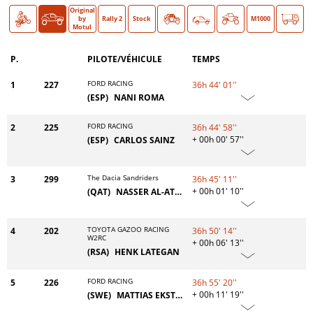
Original
Moto
Auto
O >
by
Rally 2
Stock
Classic
M1000
Motul
P.
PILOTE/VÉHICULE
TEMPS
FORD RACING
1
227
36h 44' 01''
(ESP)
NANI ROMA
FORD RACING
2
225
36h 44' 58''
+ 00h 00' 57''
(ESP)
CARLOS SAINZ
The Dacia Sandriders
3
299
36h 45' 11''
+ 00h 01' 10''
(QAT)
NASSER AL-ATTIYAH
TOYOTA GAZOO RACING
4
202
36h 50' 14''
W2RC
+ 00h 06' 13''
(RSA)
HENK LATEGAN
FORD RACING
5
226
36h 55' 20''
+ 00h 11' 19''
(SWE)
MATTIAS EKSTRÖM