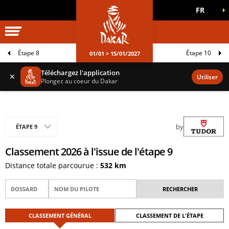
FR
UNIVERS DAKAR
JEUX OFFICIELS
Étape 8
Étape 10
01/01 > 15/01/2027
Téléchargez l'application
✕
Utiliser
Plongez au coeur du Dakar
by
ÉTAPE 9
Classement 2026 à l'issue de l'étape 9
Distance totale parcourue :
532 km
CLASSEMENT GÉNÉRAL
CLASSEMENT DE L'ÉTAPE