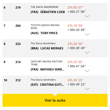
THE DACIA SANDRIDERS
6
219
37h 05' 07''
+ 00h 21' 06''
(FRA)
SÉBASTIEN LOEB
TOYOTA GAZOO RACING
7
204
37h 10' 50''
W2RC
+ 00h 26' 49''
(AUS)
TOBY PRICE
The Dacia Sandriders
8
223
37h 20' 50''
+ 00h 36' 49''
(BRA)
LUCAS MORAES
CENTURY RACING FACTORY
9
214
37h 25' 05''
TEAM
+ 00h 41' 04''
(FRA)
MATHIEU SERRADORI
The Dacia Sandriders
10
212
37h 33' 23''
+ 00h 49' 22''
(ESP)
CRISTINA GUTIERREZ
Voir la suite