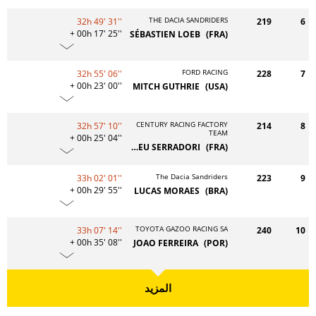
THE DACIA SANDRIDERS
32h 49' 31''
219
6
+ 00h 17' 25''
SÉBASTIEN LOEB
(FRA)
FORD RACING
32h 55' 06''
228
7
+ 00h 23' 00''
MITCH GUTHRIE
(USA)
CENTURY RACING FACTORY
32h 57' 10''
214
8
TEAM
+ 00h 25' 04''
MATHIEU SERRADORI
(FRA)
The Dacia Sandriders
33h 02' 01''
223
9
+ 00h 29' 55''
LUCAS MORAES
(BRA)
TOYOTA GAZOO RACING SA
33h 07' 14''
240
10
+ 00h 35' 08''
JOAO FERREIRA
(POR)
المزيد