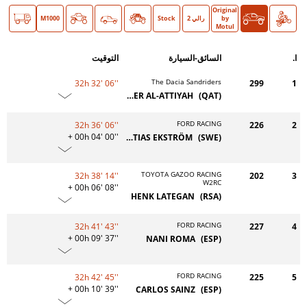
Original
دراجة
سيارات
O >
by
رالي 2
Stock
Classic
M1000
Motul
ا.
السائق-السيارة
التوقيت
The Dacia Sandriders
32h 32' 06''
299
1
NASSER AL-ATTIYAH
(QAT)
FORD RACING
32h 36' 06''
226
2
+ 00h 04' 00''
MATTIAS EKSTRÖM
(SWE)
TOYOTA GAZOO RACING
32h 38' 14''
202
3
W2RC
+ 00h 06' 08''
HENK LATEGAN
(RSA)
FORD RACING
32h 41' 43''
227
4
+ 00h 09' 37''
NANI ROMA
(ESP)
FORD RACING
32h 42' 45''
225
5
+ 00h 10' 39''
CARLOS SAINZ
(ESP)