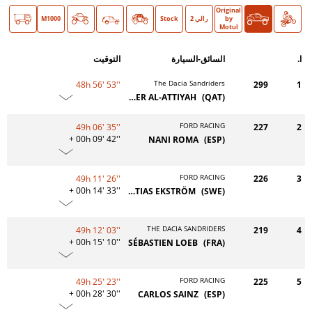
Original
دراجة
سيارات
O >
by
رالي 2
Stock
Classic
M1000
Motul
ا.
السائق-السيارة
التوقيت
The Dacia Sandriders
48h 56' 53''
299
1
NASSER AL-ATTIYAH
(QAT)
FORD RACING
49h 06' 35''
227
2
+ 00h 09' 42''
NANI ROMA
(ESP)
FORD RACING
49h 11' 26''
226
3
+ 00h 14' 33''
MATTIAS EKSTRÖM
(SWE)
THE DACIA SANDRIDERS
49h 12' 03''
219
4
+ 00h 15' 10''
SÉBASTIEN LOEB
(FRA)
FORD RACING
49h 25' 23''
225
5
+ 00h 28' 30''
CARLOS SAINZ
(ESP)