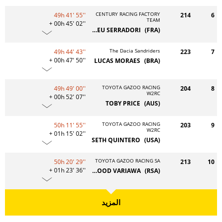
CENTURY RACING FACTORY
49h 41' 55''
214
6
TEAM
+ 00h 45' 02''
MATHIEU SERRADORI
(FRA)
The Dacia Sandriders
49h 44' 43''
223
7
+ 00h 47' 50''
LUCAS MORAES
(BRA)
TOYOTA GAZOO RACING
49h 49' 00''
204
8
W2RC
+ 00h 52' 07''
TOBY PRICE
(AUS)
TOYOTA GAZOO RACING
50h 11' 55''
203
9
W2RC
+ 01h 15' 02''
SETH QUINTERO
(USA)
TOYOTA GAZOO RACING SA
50h 20' 29''
213
10
+ 01h 23' 36''
SAOOD VARIAWA
(RSA)
المزيد