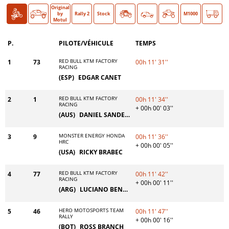
Original
Moto
Auto
O >
by
Rally 2
Stock
Classic
M1000
Motul
P.
PILOTE/VÉHICULE
TEMPS
RED BULL KTM FACTORY
1
73
00h 11' 31''
RACING
(ESP)
EDGAR CANET
RED BULL KTM FACTORY
2
1
00h 11' 34''
RACING
+ 00h 00' 03''
(AUS)
DANIEL SANDERS
MONSTER ENERGY HONDA
3
9
00h 11' 36''
HRC
+ 00h 00' 05''
(USA)
RICKY BRABEC
RED BULL KTM FACTORY
4
77
00h 11' 42''
RACING
+ 00h 00' 11''
(ARG)
LUCIANO BENAVIDES
HERO MOTOSPORTS TEAM
5
46
00h 11' 47''
RALLY
+ 00h 00' 16''
(BOT)
ROSS BRANCH