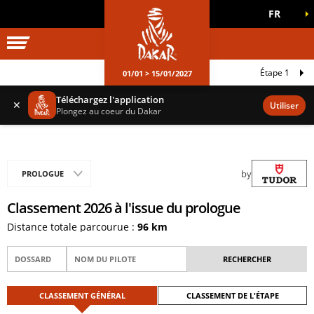
FR
UNIVERS DAKAR
JEUX OFFICIELS
Étape 1
01/01 > 15/01/2027
Téléchargez l'application
✕
Utiliser
Plongez au coeur du Dakar
by
PROLOGUE
Classement 2026 à l'issue du prologue
Distance totale parcourue :
96 km
CLASSEMENT GÉNÉRAL
CLASSEMENT DE L'ÉTAPE