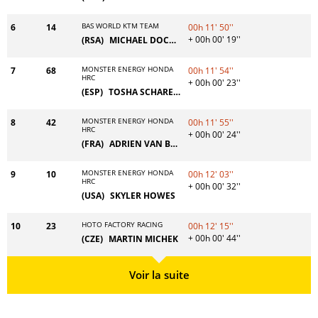
BAS WORLD KTM TEAM
6
14
00h 11' 50''
+ 00h 00' 19''
(RSA)
MICHAEL DOCHERTY
MONSTER ENERGY HONDA
7
68
00h 11' 54''
HRC
+ 00h 00' 23''
(ESP)
TOSHA SCHAREINA
MONSTER ENERGY HONDA
8
42
00h 11' 55''
HRC
+ 00h 00' 24''
(FRA)
ADRIEN VAN BEVEREN
MONSTER ENERGY HONDA
9
10
00h 12' 03''
HRC
+ 00h 00' 32''
(USA)
SKYLER HOWES
HOTO FACTORY RACING
10
23
00h 12' 15''
+ 00h 00' 44''
(CZE)
MARTIN MICHEK
Voir la suite