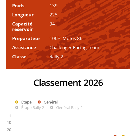
Poids
139
Longueur
225
Capacité
34
réservoir
Préparateur
100% Motos 86
Assistance
Challenger Racing Team
Classe
Rally 2
Classement 2026
Étape
Général
Étape Rally 2
Général Rally 2