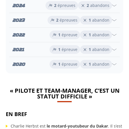
2024
2
épreuves
2
abandons
2023
2
épreuves
1
abandon
2022
1
épreuve
1
abandon
2021
1
épreuve
1
abandon
2020
1
épreuve
1
abandon
« PILOTE ET TEAM-MANAGER, C’EST UN
STATUT DIFFICILE »
EN BREF
Charlie Herbst est
le motard-youtubeur du Dakar
. Il s’est