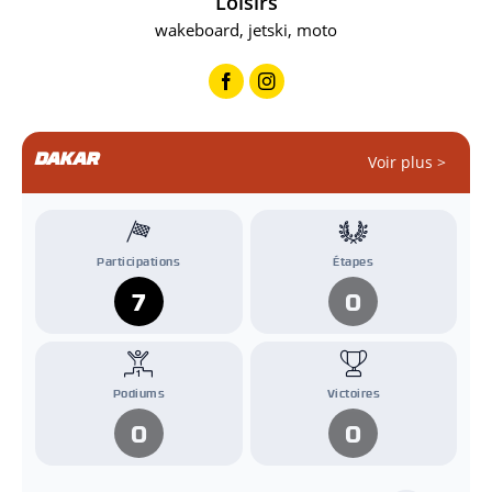
Loisirs
wakeboard, jetski, moto
DAKAR
Voir plus >
Participations
Étapes
7
0
Podiums
Victoires
0
0