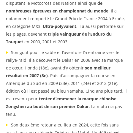
disputant le Motocross des Nations ainsi que
de
nombreuses épreuves en championnat du monde
. Il a
notamment remporté le Grand Prix de France 2004 à Ernée,
en catégorie MX3.
Ultra-polyvalent
, il a aussi performé sur
les plages, devenant
triple vainqueur de l’Enduro du
Touquet
en 2000, 2001 et 2003.
Son goût pour le sable et l’aventure l’a entraîné vers le
rallye-raid. Il a découvert le Dakar en 2006 avec sa marque
de cœur, Honda (18e), avant d’y obtenir
son meilleur
résultat en 2007 (8e)
. Puis d’accompagner la course en
Amérique du Sud en 2009 (23e), 2011 (24e) et 2012 (21e),
édition où il est passé au bleu Yamaha. Cinq ans plus tard, il
est revenu pour
tenter d’emmener la marque chinoise
Zongshen au bout de son premier Dakar
. La moto n’a pas
tenu.
Son deuxième retour a eu lieu en 2024, cette fois sans
assistance, en catégorie Original by Motul. Un défi relevé