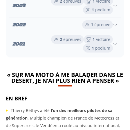
2
épreuves
1
victoire
2003
1
podium
2002
1
épreuve
2
épreuves
1
victoire
2001
1
podium
« SUR MA MOTO À ME BALADER DANS LE
DÉSERT, JE N’AI PLUS RIEN À PENSER »
EN BREF
Thierry Béthys a été
l’un des meilleurs pilotes de sa
génération
. Multiple champion de France de Motocross et
de Supercross, le Vendéen a roulé au niveau international,