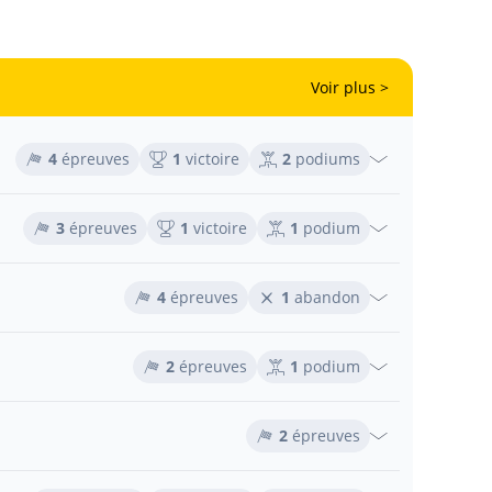
Voir plus >
4
épreuves
1
victoire
2
podiums
3
épreuves
1
victoire
1
podium
4
épreuves
1
abandon
2
épreuves
1
podium
2
épreuves