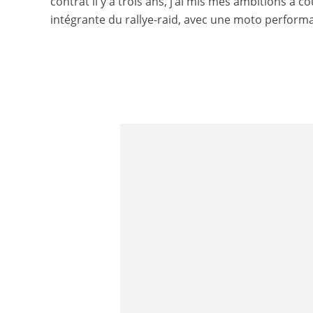
contrat il y a trois ans, j’ai mis mes ambitions à co
intégrante du rallye-raid, avec une moto performa