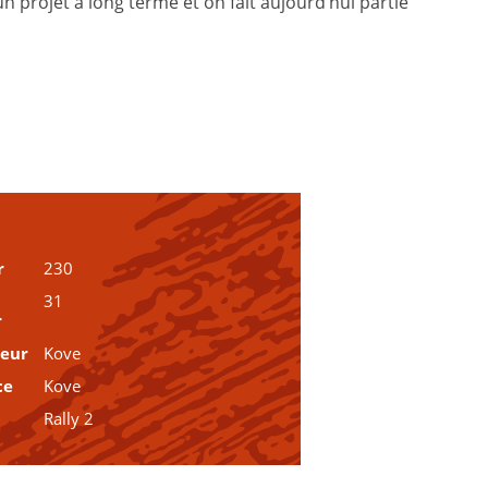
t un projet à long terme et on fait aujourd’hui partie
r
230
31
r
teur
Kove
ce
Kove
Rally 2