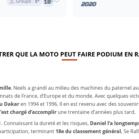
18
Groupe :
5
e
2020
RER QUE LA MOTO PEUT FAIRE PODIUM EN R
mille
. Neels a grandi au milieu des machines du paternel ava
nats de France, d’Europe et du monde. Avec quelques victoi
 au Dakar
en 1994 et 1996. Il en est revenu avec des souvenirs
 s’est chargé d’accomplir
une trentaine d’années plus tard.
1. Connaissant la dureté et les risques,
Daniel l’a longtemps
 participation, terminant
18e du classement général
, 5e Ral