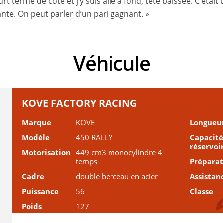
urt terme de côté et j’y suis allé à fond, tête baissée. C’étai
nte. On peut parler d’un pari gagnant. »
Véhicule
KOVE FACTORY RACING
Marque
KOVE
Longueu
Modèle
450 RALLY
Capacité
réservoi
Motorisation
449 cm3 monocylindre 4
temps
Prépara
Cadre
double berceau en acier
Assistan
Puissance
56
Classe
Poids
127