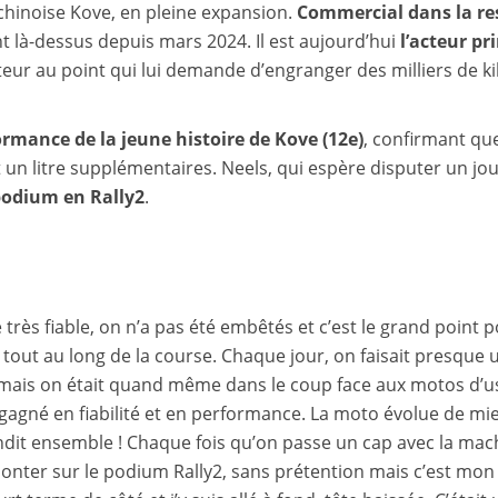
chinoise Kove, en pleine expansion.
Commercial dans la rest
t là-dessus depuis mars 2024. Il est aujourd’hui
l’acteur p
teur au point qui lui demande d’engranger des milliers de ki
ormance de la jeune histoire de Kove (12e)
, confirmant que
 un litre supplémentaires. Neels, qui espère disputer un jo
podium en Rally2
.
très fiable, on n’a pas été embêtés et c’est le grand point po
tout au long de la course. Chaque jour, on faisait presque 
mais on était quand même dans le coup face aux motos d’u
a gagné en fiabilité et en performance. La moto évolue de 
ndit ensemble ! Chaque fois qu’on passe un cap avec la machi
ter sur le podium Rally2, sans prétention mais c’est mon ob