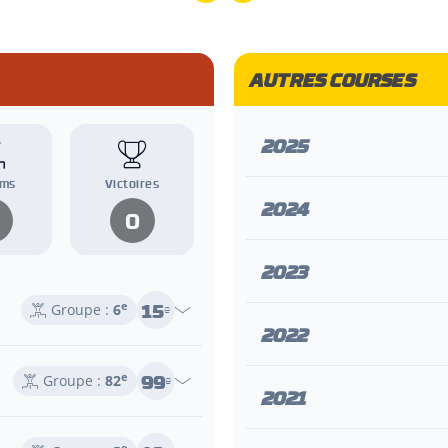
AUTRES COURSES
2025
ums
Victoires
2024
0
2023
15
e
Groupe :
6
e
2022
99
e
Groupe :
82
e
2021
e