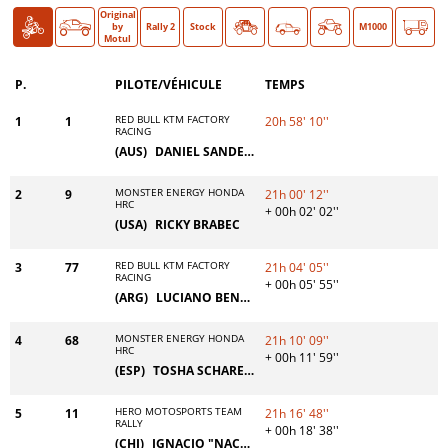
Original
Moto
Auto
O >
by
Rally 2
Stock
Classic
M1000
Motul
P.
PILOTE/VÉHICULE
TEMPS
RED BULL KTM FACTORY
1
1
20h 58' 10''
RACING
(AUS)
DANIEL SANDERS
MONSTER ENERGY HONDA
2
9
21h 00' 12''
HRC
+ 00h 02' 02''
(USA)
RICKY BRABEC
RED BULL KTM FACTORY
3
77
21h 04' 05''
RACING
+ 00h 05' 55''
(ARG)
LUCIANO BENAVIDES
MONSTER ENERGY HONDA
4
68
21h 10' 09''
HRC
+ 00h 11' 59''
(ESP)
TOSHA SCHAREINA
HERO MOTOSPORTS TEAM
5
11
21h 16' 48''
RALLY
+ 00h 18' 38''
(CHI)
IGNACIO "NACHO" CORNEJO