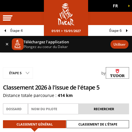
FR
UNIVERS DAKAR
JEUX OFFICIELS
Étape 4
Étape 6
01/01 > 15/01/2027
Téléchargez l'application
✕
Utiliser
Plongez au coeur du Dakar
by
ÉTAPE 5
Classement 2026 à l'issue de l'étape 5
Distance totale parcourue :
414 km
CLASSEMENT GÉNÉRAL
CLASSEMENT DE L'ÉTAPE