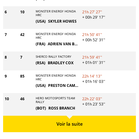
MONSTER ENERGY HONDA
6
10
21h 27' 27''
HRC
+ 00h 29' 17''
(USA)
SKYLER HOWES
MONSTER ENERGY HONDA
7
42
21h 50' 41''
HRC
+ 00h 52' 31''
(FRA)
ADRIEN VAN BEVEREN
SHERCO RALLY FACTORY
8
7
21h 59' 41''
+ 01h 01' 31''
(RSA)
BRADLEY COX
MONSTER ENERGY HONDA
9
85
22h 14' 13''
HRC
+ 01h 16' 03''
(USA)
PRESTON CAMPBELL
HERO MOTOSPORTS TEAM
10
46
22h 22' 03''
RALLY
+ 01h 23' 53''
(BOT)
ROSS BRANCH
Voir la suite