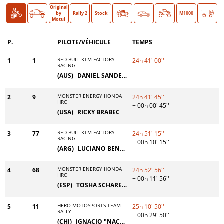
Original
Moto
Auto
O >
by
Rally 2
Stock
Classic
M1000
Motul
P.
PILOTE/VÉHICULE
TEMPS
RED BULL KTM FACTORY
1
1
24h 41' 00''
RACING
(AUS)
DANIEL SANDERS
MONSTER ENERGY HONDA
2
9
24h 41' 45''
HRC
+ 00h 00' 45''
(USA)
RICKY BRABEC
RED BULL KTM FACTORY
3
77
24h 51' 15''
RACING
+ 00h 10' 15''
(ARG)
LUCIANO BENAVIDES
MONSTER ENERGY HONDA
4
68
24h 52' 56''
HRC
+ 00h 11' 56''
(ESP)
TOSHA SCHAREINA
HERO MOTOSPORTS TEAM
5
11
25h 10' 50''
RALLY
+ 00h 29' 50''
(CHI)
IGNACIO "NACHO" CORNEJO