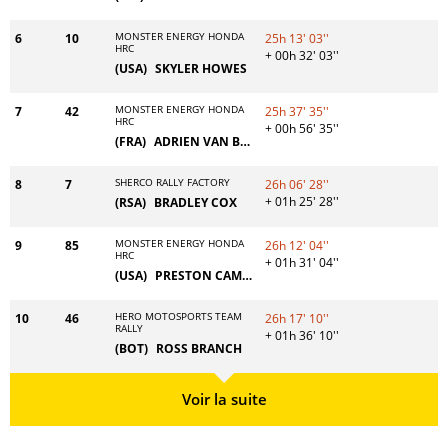
MONSTER ENERGY HONDA
6
10
25h 13' 03''
HRC
+ 00h 32' 03''
(USA)
SKYLER HOWES
MONSTER ENERGY HONDA
7
42
25h 37' 35''
HRC
+ 00h 56' 35''
(FRA)
ADRIEN VAN BEVEREN
SHERCO RALLY FACTORY
8
7
26h 06' 28''
+ 01h 25' 28''
(RSA)
BRADLEY COX
MONSTER ENERGY HONDA
9
85
26h 12' 04''
HRC
+ 01h 31' 04''
(USA)
PRESTON CAMPBELL
HERO MOTOSPORTS TEAM
10
46
26h 17' 10''
RALLY
+ 01h 36' 10''
(BOT)
ROSS BRANCH
Voir la suite