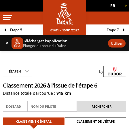
FR
UNIVERS DAKAR
JEUX OFFICIELS
Étape 5
Étape 7
01/01 > 15/01/2027
Téléchargez l'application
✕
Utiliser
Plongez au coeur du Dakar
by
ÉTAPE 6
Classement 2026 à l'issue de l'étape 6
Distance totale parcourue :
915 km
CLASSEMENT GÉNÉRAL
CLASSEMENT DE L'ÉTAPE