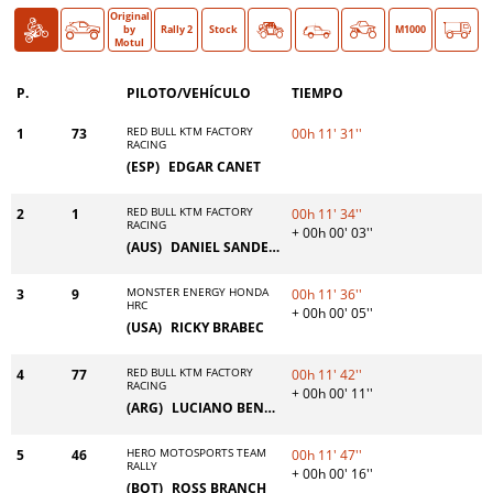
Original
Moto
Coche
O >
by
Rally 2
Stock
Classic
M1000
Motul
P.
PILOTO/VEHÍCULO
TIEMPO
RED BULL KTM FACTORY
1
73
00h 11' 31''
RACING
(ESP)
EDGAR CANET
RED BULL KTM FACTORY
2
1
00h 11' 34''
RACING
+ 00h 00' 03''
(AUS)
DANIEL SANDERS
MONSTER ENERGY HONDA
3
9
00h 11' 36''
HRC
+ 00h 00' 05''
(USA)
RICKY BRABEC
RED BULL KTM FACTORY
4
77
00h 11' 42''
RACING
+ 00h 00' 11''
(ARG)
LUCIANO BENAVIDES
HERO MOTOSPORTS TEAM
5
46
00h 11' 47''
RALLY
+ 00h 00' 16''
(BOT)
ROSS BRANCH