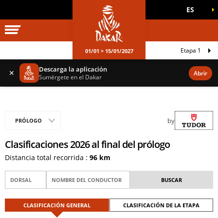
ES
UNIVERSO DAKAR
JUEGOS OFICIALES
Etapa 1
01/01 > 15/01/2027
Descarga la aplicación
✕
Abrir
Sumérgete en el Dakar
by
PRÓLOGO
Clasificaciones 2026 al final del prólogo
Distancia total recorrida :
96 km
CLASIFICACIÓN GENERAL
CLASIFICACIÓN DE LA ETAPA