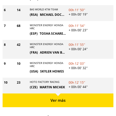
BAS WORLD KTM TEAM
6
14
00h 11' 50''
+ 00h 00' 19''
(RSA)
MICHAEL DOCHERTY
MONSTER ENERGY HONDA
7
68
00h 11' 54''
HRC
+ 00h 00' 23''
(ESP)
TOSHA SCHAREINA
MONSTER ENERGY HONDA
8
42
00h 11' 55''
HRC
+ 00h 00' 24''
(FRA)
ADRIEN VAN BEVEREN
MONSTER ENERGY HONDA
9
10
00h 12' 03''
HRC
+ 00h 00' 32''
(USA)
SKYLER HOWES
HOTO FACTORY RACING
10
23
00h 12' 15''
+ 00h 00' 44''
(CZE)
MARTIN MICHEK
Ver más