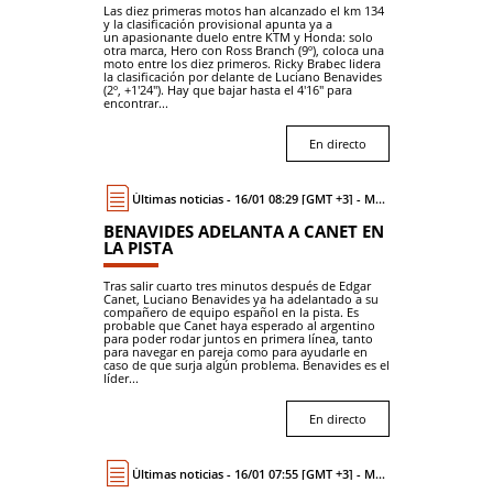
Las diez primeras motos han alcanzado el km 134
y la clasificación provisional apunta ya a
un apasionante duelo entre KTM y Honda: solo
otra marca, Hero con Ross Branch (9º), coloca una
moto entre los diez primeros. Ricky Brabec lidera
la clasificación por delante de Luciano Benavides
(2º, +1'24"). Hay que bajar hasta el 4'16" para
encontrar...
En directo
Últimas noticias - 16/01 08:29 [GMT +3] - Moto
BENAVIDES ADELANTA A CANET EN
LA PISTA
Tras salir cuarto tres minutos después de Edgar
Canet, Luciano Benavides ya ha adelantado a su
compañero de equipo español en la pista. Es
probable que Canet haya esperado al argentino
para poder rodar juntos en primera línea, tanto
para navegar en pareja como para ayudarle en
caso de que surja algún problema. Benavides es el
líder...
En directo
Últimas noticias - 16/01 07:55 [GMT +3] - Moto