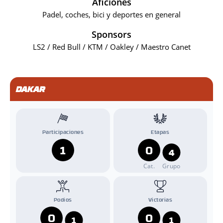
Aficiones
Padel, coches, bici y deportes en general
Sponsors
LS2 / Red Bull / KTM / Oakley / Maestro Canet
DAKAR
Participaciones
Etapas
1
0
4
Cat.
Grupo
Podios
Victorias
0
0
1
1