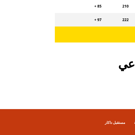
+ 85
210
+ 97
222
اعي
مستقبل داكار