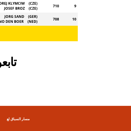
DREJ KLYMCIW
(CZE)
710
9
JOSEF BROZ
(CZE)
JORG SAND
(GER)
708
10
NO DEN BOER
(NED)
تاب
مسار السباق لع