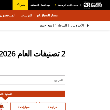
جهات البث الرسمية
جهة اتصال الصحافة
متجر
مسار السباق لع
الترتيبات
المتنافسون 2026
الأحد ٤ يناير |
المرحلة 1
|
ينبع > ينبع
2 تصنيفات العام 2026 بعد نهاية المرحلة
التصنيف الع
دراجة
دراجة >
سيارات
سيارات >