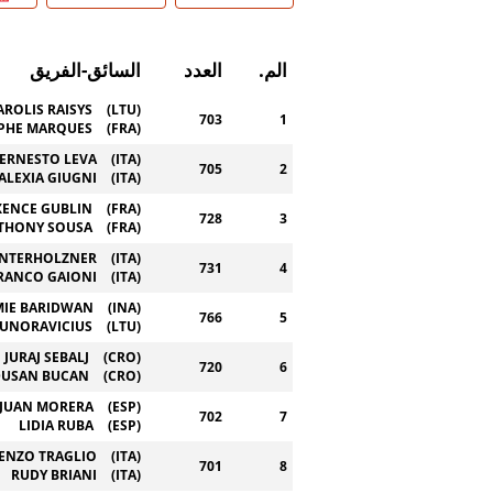
الم.
العدد
السائق-الفريق
AROLIS RAISYS
(LTU)
703
1
PHE MARQUES
(FRA)
ERNESTO LEVA
(ITA)
705
2
ALEXIA GIUGNI
(ITA)
ENCE GUBLIN
(FRA)
728
3
THONY SOUSA
(FRA)
UNTERHOLZNER
(ITA)
731
4
RANCO GAIONI
(ITA)
IE BARIDWAN
(INA)
766
5
AUNORAVICIUS
(LTU)
JURAJ SEBALJ
(CRO)
720
6
DUSAN BUCAN
(CRO)
JUAN MORERA
(ESP)
702
7
LIDIA RUBA
(ESP)
ENZO TRAGLIO
(ITA)
701
8
RUDY BRIANI
(ITA)