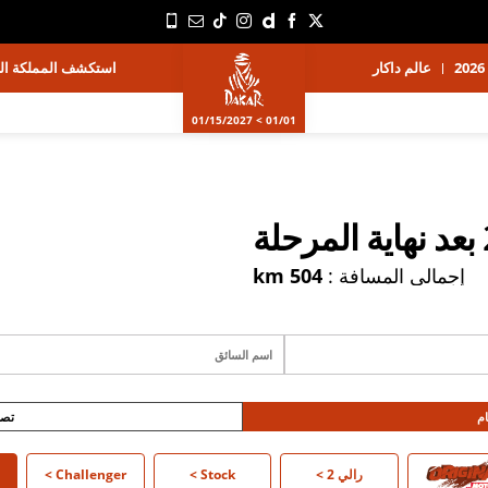
عالم داكار
استكشف المملكة الع
01/01 > 01/15/2027
إجمالي المسافة :
504 km
ام
تصن
O >
رالي 2
>
Stock
>
Challenger
>