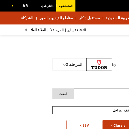
AR
المتسابقون
داكار بلدي
ربية السعودية
مستقبل داكار
مقاطع الفيديو والصور
الشركاء
الثلاثاء ٦ يناير |
المرحلة 3
|
العلا > العلا
المرحلة 2
by
يف المراحل
Classic >
Classic
SSV
>
شاحنة
>