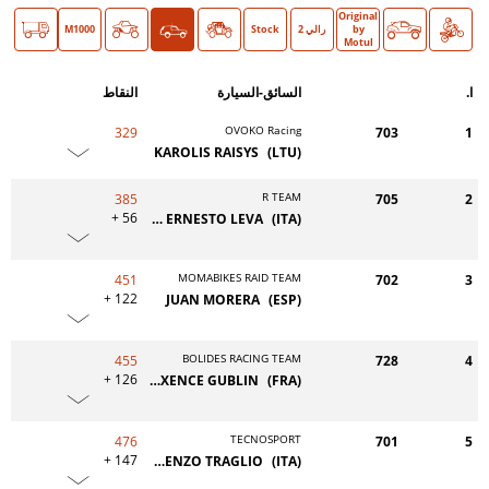
Original
دراجة
سيارات
O >
by
رالي 2
Stock
Classic
M1000
Motul
ا.
السائق-السيارة
النقاط
OVOKO Racing
329
703
1
KAROLIS RAISYS
(LTU)
R TEAM
385
705
2
+ 56
MARCO ERNESTO LEVA
(ITA)
MOMABIKES RAID TEAM
451
702
3
+ 122
JUAN MORERA
(ESP)
BOLIDES RACING TEAM
455
728
4
+ 126
MAXENCE GUBLIN
(FRA)
TECNOSPORT
476
701
5
+ 147
LORENZO TRAGLIO
(ITA)