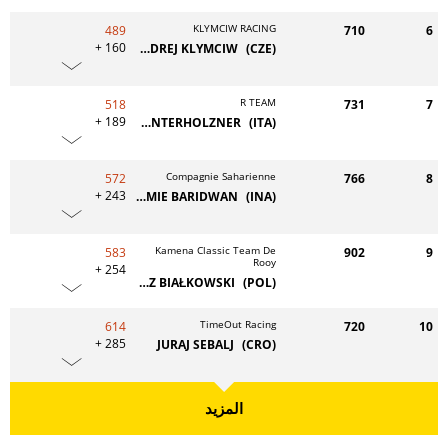
KLYMCIW RACING
489
710
6
+ 160
ONDREJ KLYMCIW
(CZE)
R TEAM
518
731
7
+ 189
JOSEF UNTERHOLZNER
(ITA)
Compagnie Saharienne
572
766
8
+ 243
SHAMMIE BARIDWAN
(INA)
Kamena Classic Team De
583
902
9
Rooy
+ 254
TOMASZ BIAŁKOWSKI
(POL)
TimeOut Racing
614
720
10
+ 285
JURAJ SEBALJ
(CRO)
المزيد