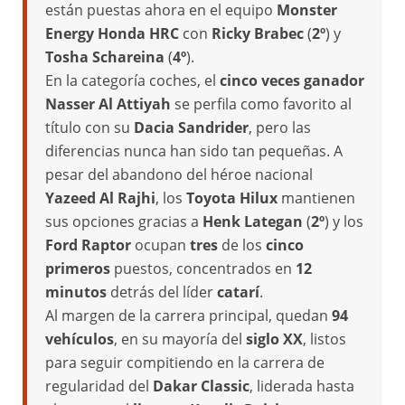
están puestas ahora en el equipo
Monster
Energy Honda HRC
con
Ricky Brabec
(
2º
) y
Tosha Schareina
(
4º
).
En la categoría coches, el
cinco veces ganador
Nasser Al Attiyah
se perfila como favorito al
título con su
Dacia Sandrider
, pero las
diferencias nunca han sido tan pequeñas. A
pesar del abandono del héroe nacional
Yazeed Al Rajhi
, los
Toyota Hilux
mantienen
sus opciones gracias a
Henk Lategan
(
2º
) y los
Ford Raptor
ocupan
tres
de los
cinco
primeros
puestos, concentrados en
12
minutos
detrás del líder
catarí
.
Al margen de la carrera principal, quedan
94
vehículos
, en su mayoría del
siglo XX
, listos
para seguir compitiendo en la carrera de
regularidad del
Dakar Classic
, liderada hasta