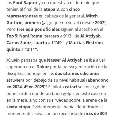
los
Ford Raptor
ya no muestran el dominio que
tenían al final de la
etapa 3
, con
cinco
representantes
en cabeza de la general,
Mitch
Guthrie
,
primero
(¡algo que no se veía desde
2007
!).
Pero
tres equipos oficiales
siguen al acecho en el
Top 5
:
Nani Roma
,
tercero
a
9'13''
de
Al Attiyah
,
Carlos Sainz
,
cuarto
a
11'49''
, y
Mattias Ekström
,
quinto
a
12'11''
.
¿Quién pensaba que
Nasser Al Attiyah
se iba a ver
superado en el
Dakar
por la nueva generación de la
disciplina, aunque en las
dos últimas ediciones
estuviera por debajo de su nivel habitual (
abandono
en 2024
,
4º en 2025
)? El piloto
catarí
se encargó de
poner orden dando un buen golpe, en este caso no
en la mesa, sino con sus ruedas sobre la arena de la
sexta etapa
. Evidentemente, había identificado el
momento decisivo, con un recorrido de
más de 300