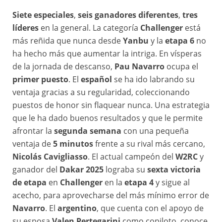
Siete especiales
,
seis ganadores diferentes
,
tres
líderes
en la general. La categoría
Challenger
está
más reñida que nunca desde
Yanbu
y la
etapa 6
no
ha hecho más que aumentar la intriga. En vísperas
de la jornada de descanso,
Pau Navarro
ocupa el
primer puesto
. El
español
se ha ido labrando su
ventaja gracias a su regularidad, coleccionando
puestos de honor sin flaquear nunca. Una estrategia
que le ha dado buenos resultados y que le permite
afrontar la
segunda semana
con una pequeña
ventaja de
5 minutos
frente a su rival más cercano,
Nicolás Cavigliasso
. El actual campeón del
W2RC
y
ganador del
Dakar 2025
lograba su
sexta victoria
de etapa
en
Challenger
en la
etapa 4
y sigue al
acecho, para aprovecharse del más mínimo error de
Navarro
. El
argentino
, que cuenta con el apoyo de
su esposa
Valen Pertegarini
como copiloto, conoce