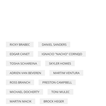
#600 MACIK Martin (cze), TOMASEK Frantisek (cze), SVANDA David (cze), MM Technology, MM Technology Iveco, Camion, action during the Stage 5 of the Dakar 2026, on January 8, 2026 between Bivouac Refuge and Haïl, Saudi Arabia © A.S.O./F.Le Floc'h/DPPI
RICKY BRABEC
DANIEL SANDERS
EDGAR CANET
IGNACIO "NACHO" CORNEJO
TOSHA SCHAREINA
SKYLER HOWES
ADRIEN VAN BEVEREN
MARTIM VENTURA
ROSS BRANCH
PRESTON CAMPBELL
MICHAEL DOCHERTY
TONI MULEC
MARTIN MACIK
BROCK HEGER