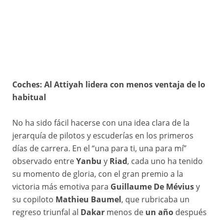
Coches: Al Attiyah lidera con menos ventaja de lo
#01 SANDERS Daniel (aus), Red Bull KTM Factory Racing, KTM, Rally GP, FIM W2RC, action during the Stage 6 of the Dakar 2026, on January 9, 2026 between Haïl and Riyadh, Saudi Arabia © A.S.O./F.Gooden/DPPI
habitual
No ha sido fácil hacerse con una idea clara de la
jerarquía de pilotos y escuderías en los primeros
días de carrera. En el “una para ti, una para mí”
observado entre
Yanbu
y
Riad
, cada uno ha tenido
su momento de gloria, con el gran premio a la
victoria más emotiva para
Guillaume De Mévius
y
su copiloto
Mathieu Baumel
, que rubricaba un
regreso triunfal al
Dakar
menos de
un año
después