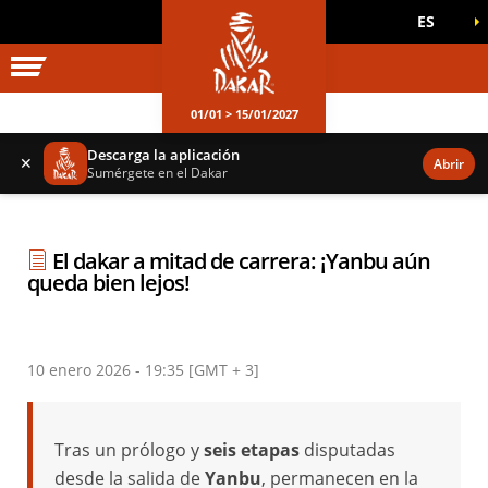
ES
UNIVERSO DAKAR
JUEGOS OFICIALES
01/01 > 15/01/2027
Descarga la aplicación
✕
Abrir
Sumérgete en el Dakar
El dakar a mitad de carrera: ¡Yanbu aún
queda bien lejos!
10 enero 2026 - 19:35 [GMT + 3]
Tras un prólogo y
seis etapas
disputadas
desde la salida de
Yanbu
, permanecen en la