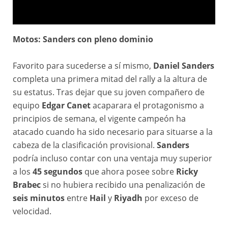
Motos: Sanders con pleno dominio
Dakar 2026 - La Película de la primera semana
Favorito para sucederse a sí mismo,
Daniel Sanders
completa una primera mitad del rally a la altura de
su estatus. Tras dejar que su joven compañero de
equipo
Edgar Canet
acaparara el protagonismo a
principios de semana, el vigente campeón ha
atacado cuando ha sido necesario para situarse a la
cabeza de la clasificación provisional.
Sanders
podría incluso contar con una ventaja muy superior
a los
45 segundos
que ahora posee sobre
Ricky
Brabec
si no hubiera recibido una penalización de
seis minutos
entre
Hail
y
Riyadh
por exceso de
velocidad.