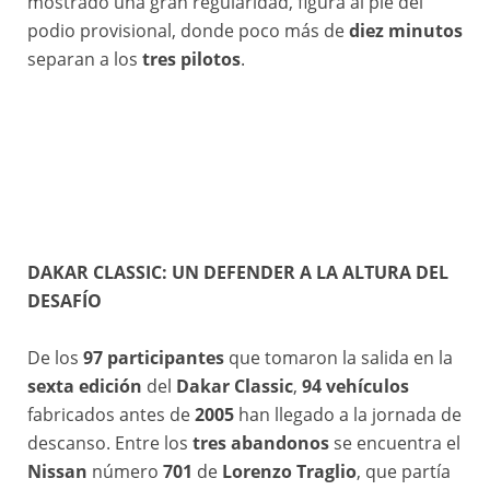
mostrado una gran regularidad, figura al pie del
podio provisional, donde poco más de
diez minutos
separan a los
tres pilotos
.
DAKAR CLASSIC: UN DEFENDER A LA ALTURA DEL
#299 AL-ATTIYAH Nasser (qat), LURQUIN Fabian (bel), The Dacia Sandriders, Dacia, Ultimate, BF Goodrich, FIA W2RC, action during the Stage 6 of the Dakar 2026, on January 9, 2026 between Haïl and Riyadh, Saudi Arabia © A.S.O./F.Le Floc'h/DPPI
DESAFÍO
De los
97 participantes
que tomaron la salida en la
sexta edición
del
Dakar Classic
,
94 vehículos
fabricados antes de
2005
han llegado a la jornada de
descanso. Entre los
tres abandonos
se encuentra el
Nissan
número
701
de
Lorenzo Traglio
, que partía