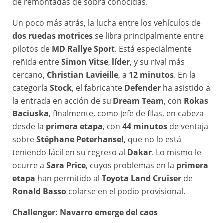
de remontadas de sobra conocidas.
Un poco más atrás, la lucha entre los vehículos de
dos ruedas motrices
se libra principalmente entre
pilotos de
MD Rallye Sport
. Está especialmente
reñida entre
Simon Vitse
,
líder
, y su rival más
cercano,
Christian Lavieille
, a
12 minutos
. En la
categoría
Stock
, el fabricante
Defender
ha asistido a
la entrada en acción de su
Dream Team
, con
Rokas
Baciuska
, finalmente, como jefe de filas, en cabeza
desde la
primera etapa
, con
44 minutos
de ventaja
sobre
Stéphane Peterhansel
, que no lo está
teniendo fácil en su regreso al
Dakar
. Lo mismo le
ocurre a
Sara Price
, cuyos problemas en la
primera
etapa
han permitido al
Toyota Land Cruiser
de
Ronald Basso
colarse en el podio provisional.
Challenger: Navarro emerge del caos