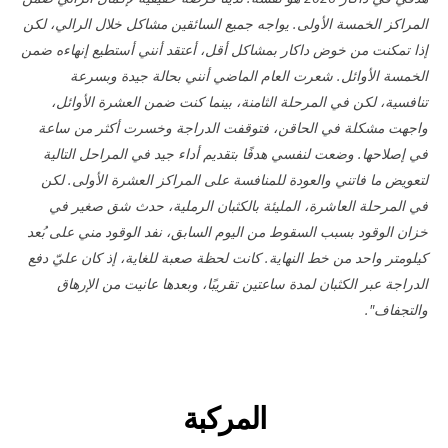
المراكز الخمسة الأولى. يواجه جميع السائقين مشاكل خلال الرالي، لكن
إذا تمكنت من خوض داكار بمشاكل أقل، أعتقد أنني أستطيع إنهاءه ضمن
الخمسة الأوائل. شعرت العام الماضي أنني بحالة جيدة وبسرعة
تنافسية، لكن في المرحلة الثامنة، بينما كنت ضمن العشرة الأوائل،
واجهت مشكلة في الحاقن، فتوقفت الدراجة وخسرت أكثر من ساعة
في إصلاحها. وضعت لنفسي هدفًا بتقديم أداء جيد في المراحل التالية
لتعويض ما فاتني والعودة للمنافسة على المراكز العشرة الأولى. لكن
في المرحلة العاشرة، المليئة بالكثبان الرملية، حدث شق صغير في
خزان الوقود بسبب السقوط من اليوم السابق، نفد الوقود مني على بُعد
كيلومتر واحد من خط النهاية. كانت لحظة صعبة للغاية، إذ كان عليّ دفع
الدراجة عبر الكثبان لمدة ساعتين تقريبًا، وبعدها عانيت من الإرهاق
والتجفاف".
المركبة