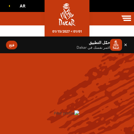
AR
الم داكار
01/01 > 01/15/2027
حمّل التطبيق
✕
فتح
اغمر نفسك في Dakar