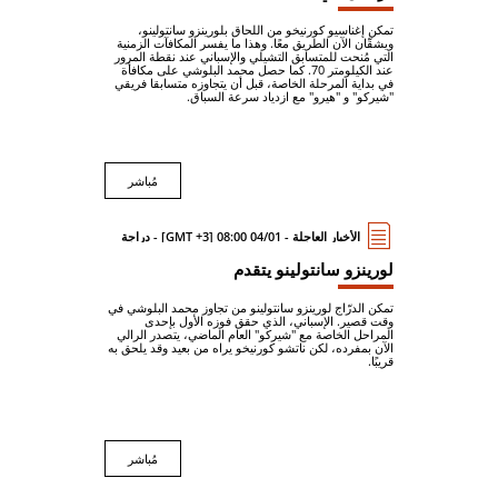
تمكن إغناسيو كورنيخو من اللحاق بلورينزو سانتولينو،
ويشقّان الآن الطريق معًا. وهذا ما يفسر المكافآت الزمنية
التي مُنحت للمتسابق التشيلي والإسباني عند نقطة المرور
عند الكيلومتر 70. كما حصل محمد البلوشي على مكافأة
في بداية المرحلة الخاصة، قبل أن يتجاوزه متسابقا فريقي
"شيركو" و "هيرو" مع ازدياد سرعة السباق.
مُباشر
الأخبار العاجلة - 04/01 08:00 [GMT +3] - دراجة
لورينزو سانتولينو يتقدم
تمكن الدرّاج لورينزو سانتولينو من تجاوز محمد البلوشي في
وقت قصير. الإسباني، الذي حقق فوزه الأول بإحدى
المراحل الخاصة مع "شيركو" العام الماضي، يتصدر الرالي
الآن بمفرده، لكن ناتشو كورنيخو يراه من بعيد وقد يلحق به
قريبًا.
مُباشر