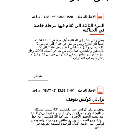
الأخبار العاجلة - 15/01 08:20 [GMT +3] - دراجة
المرة الثالثة الي تُقام فيها مرحلة خاصة
في الحناكية
وصلَ رالي داكار إلى الحناكية أول مرة في نُسخة 2024،
حينها فازَ الدرّاج روس برانش في فئة "رالي جي بي 2"
للمُحترفين، والدرّاج برادلي كوكس في فئة "رالي 2"
للمُبتدئين والناشئين. كما مرَّت من هنا في نُسخة 2025، وفازَ
الدرّاج لورينزو سانتولينو في فئة "رالي جي بي 2"، والدرّاج
إدغار كانيه في فئة "رالي 2".
مُباشر
الأخبار العاجلة - 11/01 13:38 [GMT +3] - دراجة
برادلي كوكس يتوقف
توقف برادلي كوكس عند الكيلومتر 431 بسبب مشكلة
ميكانيكية. يتواجد دراج شيركو، الذي جاء في المركز الـ 15
عند نقطة التحقق الأخيرة، على بُعد 28 كيلومتراً عن خطّ
النهاية. ومع انسحاب لورينزو سانتولينو وحارث نواه، يحمل
كوكس على عاتقه الآمال الوحيدة المتبقية لفريقه في
السباق.