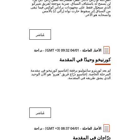
لن يُسمح له باستئناف السباق. ضربة موجعة لفريق شيركو
الذي سيعوّل فقط على مجهودات برادلي كوكس فيما تبقى
من السباق إثر سقوط حارث نواه (رالي 2) بالأمس
وانسحابه هو الآخر.
مُباشر
الأخبار العاجلة - 04/01 09:32 [GMT +3] - دراجة
كورنيخو وحيدًا في المقدمة
لم يعد لورينزو سانتولينو برفقة إغناسيو كورنيخو في مقدمة
المرحلة الخاصة. إغناسيو درّاج فريق "هيرو" هو الآن الوحيد
الذي يشق طريقه في المقدمة.
مُباشر
الأخبار العاجلة - 04/01 08:37 [GMT +3] - دراجة
درّاجان في المقدمة