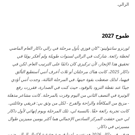
الرالي.
طموح 2027
لورنزو سانتولينو: "كان فوزي بأول مرحلة في رالي داكار العام الماضي
لحظة رائعة. شاركت في الرالي لسنوات طويلة ولم أفكر يومًا في
تحقيق هذا الإنجاز، لأن تركيزي كان دائمًا على الترتيب العام. لكن في
داكار 2025، كانت هناك مرحلتان أو ثلاث أعرف أنني أستطيع التألق
فيهما، لذلك ضغطت بقوة حينها. في المرحلة الثالثة، وجدت أنني أؤدي
جيدًا عند نقطة التزود بالوقود، حيث كنت في الصدارة، فقررت رفع
الوتيرة في النصف الثاني من اليوم وفزت بالمرحلة. كانت مشاعر مذهلة
- مزيج من المكافأة والراحة والفرح - لكل من وثق بي: فريقي وعائلتي.
كانت تجربة رائعة حقًا. بالنسبة لي، تلك المرحلة ويوم إنهائي لأول داكار
لي حين حققت المركز السادس الإجمالي هما أكثر يومين مميزين طوال
مسيرتي في داكار.
هدفي في داكار 2026 هو نفسه. لدينا فرصة حقيقية لإكمال الرالي ضمن