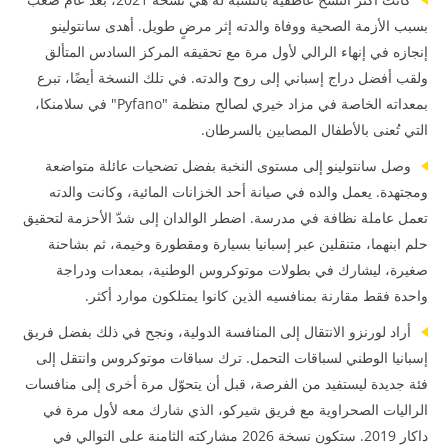
بسبب الأزمة الصحية ووفاة والدته إثر مرضٍ طويل. أهدى سانتولينو
إنجازه في إنهاء الرالي لأول مرة مع تحقيقه المركز السادس المتألق
ولقب أفضل دراج إسباني إلى روح والدته. في تلك النسخة أيضًا، تبرع
بمعداته الخاصة في مزاد خيري لصالح منظمة "Pyfano" في سلامنكا،
التي تُعنى بالأطفال المصابين بالسرطان.
وصل سانتولينو إلى مستوى النخبة بفضل تضحيات عائلة متواضعة
ومجتهدة. يعمل والده في صيانة أحد الخزانات المائية، وكانت والدته
تعمل عاملة نظافة في مدرسة. اضطر الوالدان إلى شدّ الأحزمة لتحقيق
حلم ابنهما، متنقلين عبر إسبانيا بسيارة ومقطورة وخيمة، ثم بشاحنة
صغيرة، ليشارك في بطولات موتوكروس الوطنية، بمعدات ودراجة
واحدة فقط مقارنة بمنافسيه الذين كانوا يمتلكون موارد أكثر.
أراد لورنزو الانتقال إلى المنافسة الدولية، ونجح في ذلك بفضل فريق
إسبانيا الوطني لسباقات التحمل. ترك سباقات موتوكروس وانتقل إلى
فئة جديدة ليستفيد من الفرصة، قبل أن يتحوّل مرة أخرى إلى منافسات
الراليات الصحراوية مع فريق شيركو، الذي شارك معه لأول مرة في
داكار 2019. ستكون نسخة 2026 مشاركته الثامنة على التوالي في