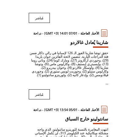
مُباشر
الأخبار العاجلة - 07/01 14:01 [GMT +3] - دراجة
شارينا يُعادل غالاردو
حقق توشا شارينا الفوز الـ 126 لإسبانيا في رالي داكار ضمن
فئة الدراجات النارية. تتضمن لائحة الفائزين جوان باريدا
(29)، وجوردي أركارونز (27)، ومارك كوما (24)، وناني روما
(13)، وإيسيدري إيستيف (8)، وكارلوس ماس (6)، وتوشا
شارينا (4)، وأوسكار غالاردو (4)، وخوان بيدريرو (2)،
وكارلوس ستيلو (2)، وجوزيت لويس ستوري (2)، وجوردي
فيلادومس (2)، وإدغار كانيه (2)، ولورينزو سانتولينو (1).
...
مُباشر
الأخبار العاجلة - 05/01 13:54 [GMT +3] - دراجة
سانتولينو خارج السباق
انتهت المغامرة بالنسبة للورينزو سانتولينو، الذي واجه
مشكلة ميكانيكية عند الكيلومتر 313، لن يُكمل الإسباني
المرحلة أو رالي داكار. نظراً لمشاركته ضمن رالي جي بي،