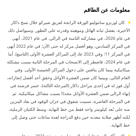
معلومات عن الطاقم
كان لورنزو سانتولينو الورقة الرابحة لفريق شيركو خلال نسخ داكار
الأخيرة، بفضل ثباته الهائل وموهبته وقدرته على التطور. وسيواصل ذلك
في عام 2026، في مشاركته الثامنة في الرالي. في عام 2021، أنهى
في المركز السادس، وهو أفضل مركز له حتى الآن؛ في عام 2022 أنهى
في المركز 11؛ وفي 2023 عاد إلى المراكز العشرة الأولى (التاسع). أما
في عام 2024، فاضطر إلى الانسحاب في المرحلة الثانية بسبب مشكلة
ميكانيكية بينما كان ينافس على دخول المراكز الخمسة الأولى. وفي
العام التالي، وبينما كان ضمن العشرة الأوائل وحقق أحد أفضل إنجازاته،
أول فوز له في إحدى مراحل داكار (المرحلة الثالثة)، خسر فرصته في
إنهاء الرالي ضمن العشرة الأوائل مجددًا بسبب مشاكل ميكانيكية. ثم
في المرحلة العاشرة، تسببت شقوق في خزان الوقود في نفاد البنزين
منه على بُعد كيلومتر واحد فقط من خط النهاية، وسط الكثبان الرملية،
لكنه أظهر صلابة معدنه حين دفع الدراجة لعدة ساعات حتى وصل إلى
خط النهاية.
كانت أكثر النسخ عاطفية بالنسبة له هي نسخة 2021، بعد عام صعب