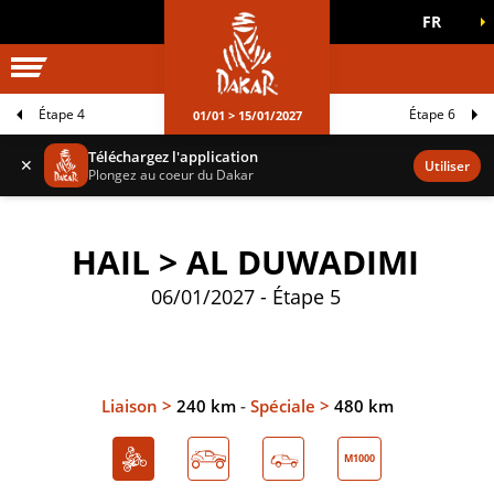
FR
UNIVERS DAKAR
JEUX OFFICIELS
Étape 4
Étape 6
01/01 > 15/01/2027
Téléchargez l'application
✕
Utiliser
Plongez au coeur du Dakar
HAIL > AL DUWADIMI
06/01/2027 - Étape 5
Liaison >
240 km
-
Spéciale >
480 km
M1000