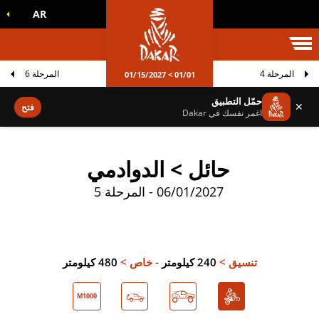
AR
الم داكار
المرحلة 4
المرحلة 6
01/01 > 01/15/2027
حمّل التطبيق
✕
فتح
اغمر نفسك في Dakar
حائل > الدوادمي
06/01/2027 - المرحلة 5
تنسيق >
240 كيلومتر
-
خاص >
480 كيلومتر
M1000