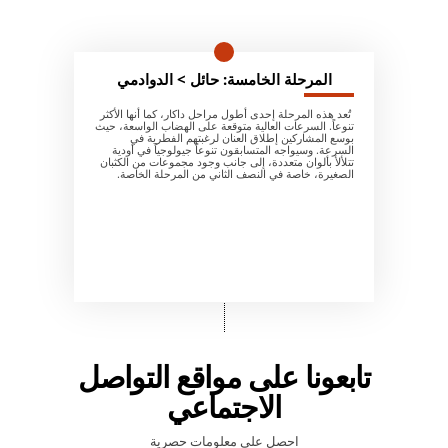
المرحلة الخامسة: حائل > الدوادمي
تُعد هذه المرحلة إحدى أطول مراحل داكار، كما أنها الأكثر
تنوعاً. السرعات العالية متوقعة على الهضاب الواسعة، حيث
بوسع المشاركين إطلاق العنان لرغبتهم الفطرية في
السرعة. وسيواجه المتسابقون تنوعاً جيولوجياً في أودية
تتلألأ بألوان متعددة، إلى جانب وجود مجموعات من الكثبان
الصغيرة، خاصة في النصف الثاني من المرحلة الخاصة.
تابعونا على مواقع التواصل
الاجتماعي
احصل على معلومات حصرية