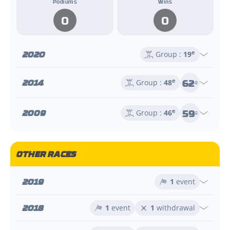
Podiums
Wins
0
0
2020
e
Group :
19
62
2014
e
Group :
48
e
59
2009
e
Group :
46
e
OTHER RACES
2019
1
event
2018
1
event
1
withdrawal