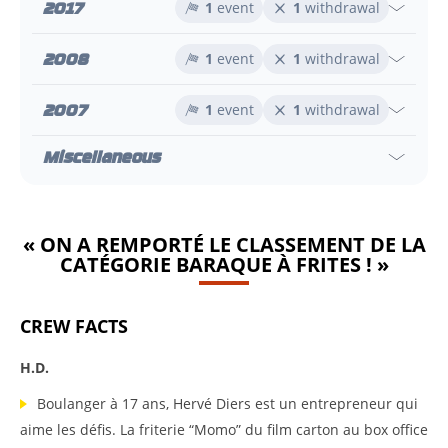
2017
1
event
1
withdrawal
2008
1
event
1
withdrawal
2007
1
event
1
withdrawal
Miscellaneous
« ON A REMPORTÉ LE CLASSEMENT DE LA
CATÉGORIE BARAQUE À FRITES ! »
CREW FACTS
H.D.
Boulanger à 17 ans, Hervé Diers est un entrepreneur qui
aime les défis. La friterie “Momo” du film carton au box office