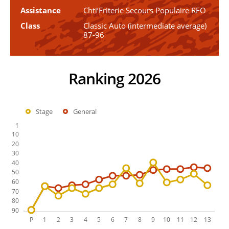
Assistance
Chti’Friterie Secours Populaire RFO
Class
Classic Auto (intermediate average)
87-96
Ranking 2026
Stage
General